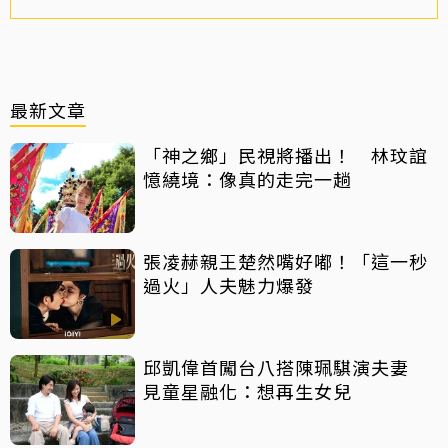
最新文章
「神之鄉」民視將播出！ 林玟誼
憶繞境：像真的走完一趟
張凌赫親王楚然嘴好嘟！「這一秒
過火」人夫魅力爆發
邱凱偉首闖台八搭陳珮騏演夫妻
見童星融化：想再生女兒