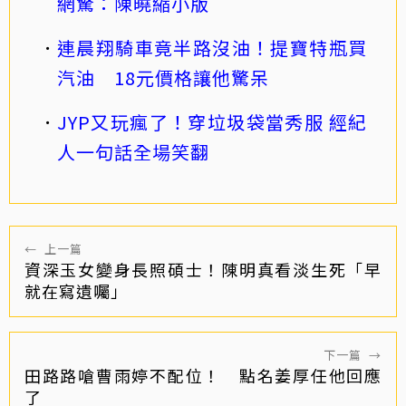
網驚：陳曉縮小版
連晨翔騎車竟半路沒油！提寶特瓶買
汽油 18元價格讓他驚呆
JYP又玩瘋了！穿垃圾袋當秀服 經紀
人一句話全場笑翻
←
上一篇
資深玉女變身長照碩士！陳明真看淡生死「早
就在寫遺囑」
下一篇
→
田路路嗆曹雨婷不配位！ 點名姜厚任他回應
了