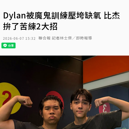
Dylan被魔鬼訓練壓垮缺氧 比杰
拚了苦練2大招
聯合報 記者林士傑／即時報導
2026-06-07 15:32