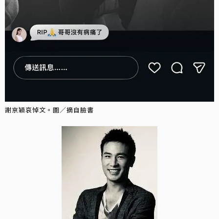
謝京穎哀悼文。圖／摘自臉書