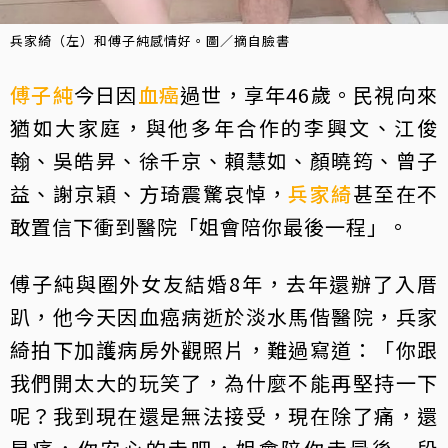
兵家綺（左）和傅子純感情好。圖／摘自臉書
傅子純
今日因
血癌
過世，享年46歲。民視向來
猶如大家庭，與他多年合作的李興文、江俊
翰、吳皓昇、徐千京、賴慧如、顏曉筠、曾子
益、謝京穎、方琦震驚哀悼，
兵家綺
甚至在不
敢置信下衝到醫院「姐會陪你最後一程」。
傅子純與圈外女友結婚8年，去年還辦了入厝
趴，他今天因血癌病逝於淡水馬偕醫院，兵家
綺拍下加護病房外觀照片，難過寫道：「你跟
我們開太大的玩笑了，為什麼不能再堅持一下
呢？我到現在還是無法接受，現在除了痛，還