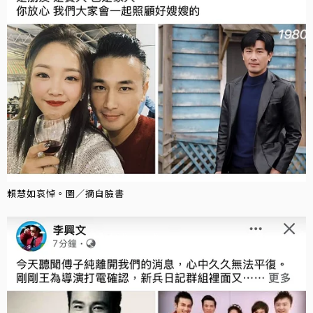
賴慧如哀悼。圖／摘自臉書