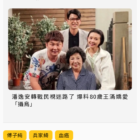
潘逸安轉戰民視迷路了 爆料80歲王滿嬌愛
「攝鳥」
傅子純
兵家綺
血癌