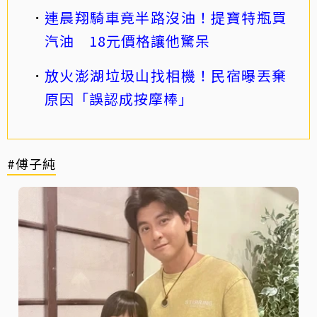
連晨翔騎車竟半路沒油！提寶特瓶買
汽油 18元價格讓他驚呆
放火澎湖垃圾山找相機！民宿曝丟棄
原因「誤認成按摩棒」
#傅子純