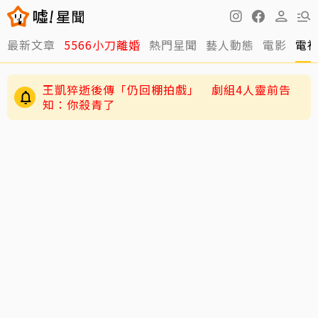
最新文章
5566小刀離婚
熱門星聞
藝人動態
電影
電
王凱猝逝後傳「仍回棚拍戲」 劇組4人靈前告
知：你殺青了