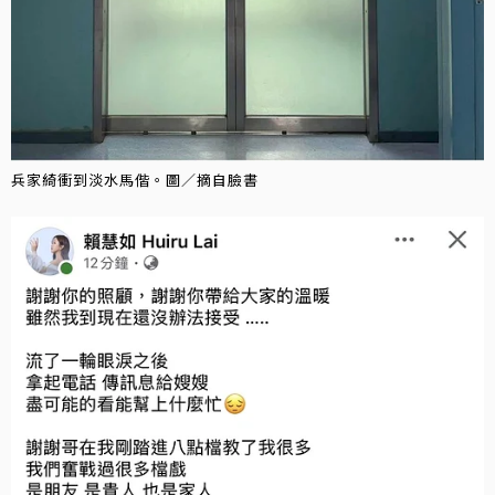
兵家綺衝到淡水馬偕。圖／摘自臉書