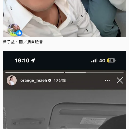
曾子益。圖／摘自臉書