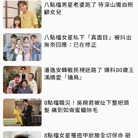
八點檔男星老婆跑了 待深山獨自照
顧女兒
八點檔女星私下「真面目」被抖出
無奈回應：已在修正
潘逸安轉戰民視迷路了 爆料80歲王
滿嬌愛「攝鳥」
8點檔職災！吳婉君被扯下整把頭
髮 痛到如做蜜蠟除毛
8點檔女星罹癌甲狀腺全切保命 砸