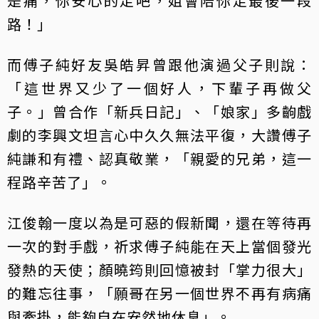
是痛，你安心的走吧，姐會陪你走最後一段
路！」
而傅子純好友吳皓昇曾跟他演過父子則說：
「這世界又少了一個好人，下輩子再做父
子。」曾合作「新兵日記」、「娘家」多齣戲
劇的李興文坦言心中久久無法平復，大讚傅子
純謙和有禮、認真敬業，「親愛的兄弟，這一
程路辛苦了」。
江俊翰一度以為是可惡的假新聞，還在等待再
一次的對手戲，祈求傅子純能在天上當個發光
發熱的天使；顏曉筠則回憶被封「掌力很大」
的難忘往事，「願哥在另一個世界不再有病痛
與牽掛，能夠自在安然地休息」。