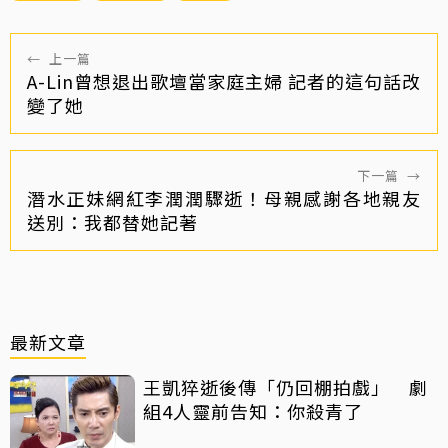
←
上一篇
A-Lin曾想退出歌壇當家庭主婦 記者的這句話改
變了她
下一篇
→
潛水正妹網紅李潤潤驟逝！母親感謝各地親友
送別：我都替她記著
最新文章
王凱猝逝後傳「仍回棚拍戲」 劇
組4人靈前告知：你殺青了