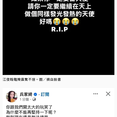
江俊翰難掩震驚不捨。圖／摘自臉書