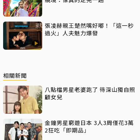
張凌赫親王楚然嘴好嘟！「這一秒
過火」人夫魅力爆發
相關新聞
八點檔男星老婆跑了 待深山獨自照
顧女兒
金鐘男星窮遊日本 3人3周僅花3萬
2狂吃「即期品」