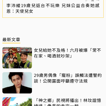
李沛綾19歲兒返台不玩樂 兄妹公益合奏她感
恩：天使兒女
最新文章
女兒給她不及格！六月被爆「常不
在家、喝酒就吵架」
29歲男偶像「寵粉」誤觸法遭警約
談！公開露面呼籲遵守法規
「神之鄉」民視將播出！林玟誼憶
繞境：像真的走完一趟