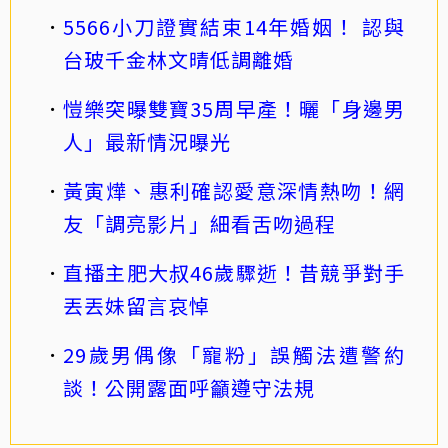
5566小刀證實結束14年婚姻！ 認與
台玻千金林文晴低調離婚
愷樂突曝雙寶35周早產！曬「身邊男
人」最新情況曝光
黃寅燁、惠利確認愛意深情熱吻！網
友「調亮影片」細看舌吻過程
直播主肥大叔46歲驟逝！昔競爭對手
丟丟妹留言哀悼
29歲男偶像「寵粉」誤觸法遭警約
談！公開露面呼籲遵守法規