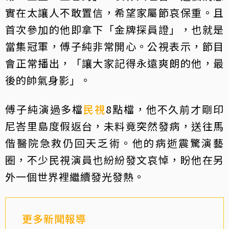
實在太讓人不敢置信，希望家屬節哀保重。且
首次參加的他即拿下「金牌探員證」，也就是
當集冠軍，傅子純非常開心。公視表示，節目
會正常播出，「讓大家記得永遠爽朗的他，最
後的帥氣身影」。
傅子純演過多檔
民視
8點檔，他不久前才剛印
尼峇里島度假返台，未料竟突然發病，送往馬
偕醫院急救仍回天乏術。他的病逝震驚演藝
圈，不少民視演員也紛紛發文哀悼，盼他在另
外一個世界裡繼續發光發熱。
更多新聞報導