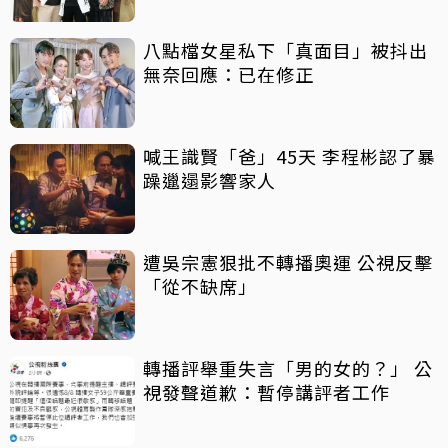
八點檔女星私下「真面目」被抖出
無奈回應：已在修正
喊王識賢「爸」45天 李程彬認了暴
躁邋遢影響家人
遭吳宗憲狠批不轉播奧運 公視反擊
「從不缺席」
轉播評舉重失言「男的女的？」 公
視發聲道歉：暫停講評者工作