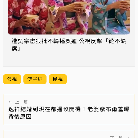
遭吳宗憲狠批不轉播奧運 公視反擊「從不缺
席」
公視
傅子純
民視
←
上一篇
逸祥結婚到現在都還沒開機！老婆紫布爾羞曝
背後原因
下一篇
→