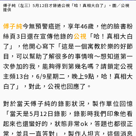
傅子純（左三）5月12日才錄過公視「哈！真相大白了」。圖／公視
提供
傅子純
今無預警癌逝，享年46歲，他的臉書粉
絲頁3日還在宣傳他錄的
公視
「哈！真相大白
了」，他開心寫下「這是一個寓教於樂的好節
目，可以幫助了解很多的事情唷～想知道第一
次參加的我，能夠得到第幾名嗎？請鎖定公視
主頻13台，6/9星期二，晚上9點，哈！真相大
白了」，對此，公視也回應了。
對於當天傅子純的錄影狀況，製作單位回憶
「當天是5月12日錄影，錄影時我們印象他看
起來也還蠻好的，狀態非常ok，答題也都很正
常，並且一直答對」，製作人坦言，這個消息