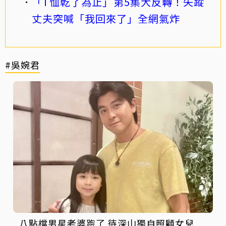
「T恤乾了為止」第5集大反轉！失蹤
丈夫突喊「我回來了」全網氣炸
#吳婉君
八點檔男星老婆跑了 待深山獨自照顧女兒