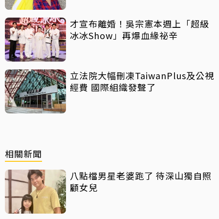
才宣布離婚！吳宗憲本週上「超級
冰冰Show」再爆血緣祕辛
立法院大幅刪凍TaiwanPlus及公視
經費 國際組織發聲了
相關新聞
八點檔男星老婆跑了 待深山獨自照
顧女兒