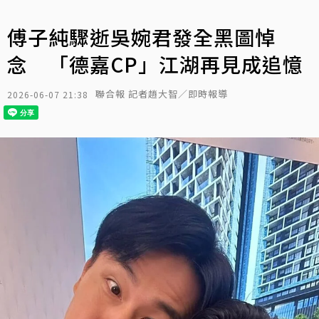
傅子純驟逝吳婉君發全黑圖悼
念 「德嘉CP」江湖再見成追憶
聯合報 記者趙大智／即時報導
2026-06-07 21:38