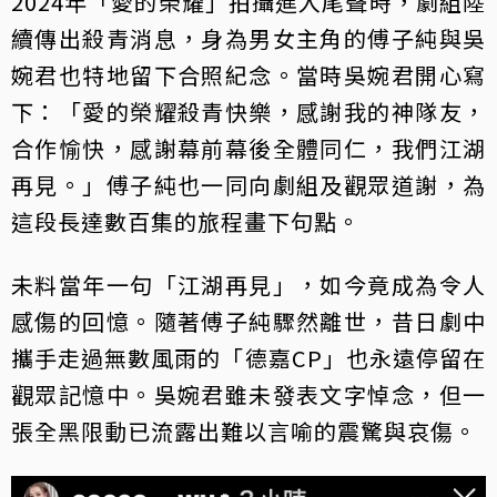
2024年「愛的榮耀」拍攝進入尾聲時，劇組陸
續傳出殺青消息，身為男女主角的傅子純與吳
婉君也特地留下合照紀念。當時吳婉君開心寫
下：「愛的榮耀殺青快樂，感謝我的神隊友，
合作愉快，感謝幕前幕後全體同仁，我們江湖
再見。」傅子純也一同向劇組及觀眾道謝，為
這段長達數百集的旅程畫下句點。
未料當年一句「江湖再見」，如今竟成為令人
感傷的回憶。隨著傅子純驟然離世，昔日劇中
攜手走過無數風雨的「德嘉CP」也永遠停留在
觀眾記憶中。吳婉君雖未發表文字悼念，但一
張全黑限動已流露出難以言喻的震驚與哀傷。