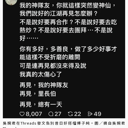
吳婉君在Threads發文告別昔日好搭檔傅子純。圖／摘自吳婉君