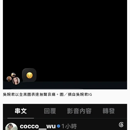
吳婉君以全黑圖表達無聲哀痛。圖／摘自吳婉君IG