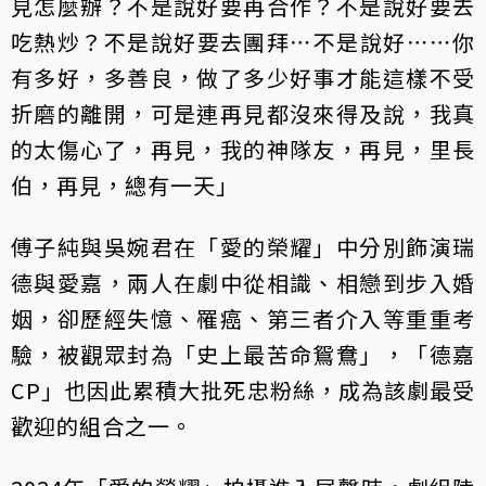
見怎麼辦？不是說好要再合作？不是說好要去
吃熱炒？不是說好要去團拜⋯不是說好⋯⋯你
有多好，多善良，做了多少好事才能這樣不受
折磨的離開，可是連再見都沒來得及說，我真
的太傷心了，再見，我的神隊友，再見，里長
伯，再見，總有一天」
傅子純與吳婉君在「愛的榮耀」中分別飾演瑞
德與愛嘉，兩人在劇中從相識、相戀到步入婚
姻，卻歷經失憶、罹癌、第三者介入等重重考
驗，被觀眾封為「史上最苦命鴛鴦」，「德嘉
CP」也因此累積大批死忠粉絲，成為該劇最受
歡迎的組合之一。