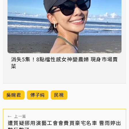
消失5集！8點檔性感女神變農婦 現身市場賣
菜
吳婉君
傅子純
民視
←
上一篇
遭質疑挪用演藝工會會費買豪宅名車 曹雨婷出