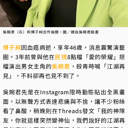
吳婉君（右）和傅子純合作無間。圖／摘自吳婉君臉書
傅子純
因血癌病逝，享年46歲，消息震驚演藝
圈。3年前曾與他在
民視
8點檔「愛的榮耀」搭
檔演出男女主角的
吳婉君
，殺青時喊「江湖再
見」，不料卻再也見不到了。
吳婉君先是在Instagram限時動態貼出全黑畫
面，以無聲方式表達悲痛與不捨，讓不少粉絲
看了鼻酸，稍晚則在Threads發文「我的神隊
友，你就這樣突然變神仙，我們說好的江湖再