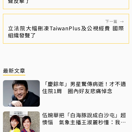
聲反擊了
下一篇
→
立法院大幅刪凍TaiwanPlus及公視經費 國際
組織發聲了
最新文章
「慶餘年」男星驚傳病逝！才不適
住院1周 圈內好友悲痛悼念
伍婉華把「白海豚說成白沙屯」超
懊惱 氣象主播王淑麗秒懂：我曾
講成「星巴克」