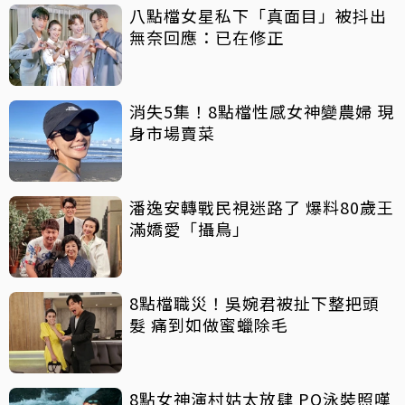
八點檔女星私下「真面目」被抖出
無奈回應：已在修正
消失5集！8點檔性感女神變農婦 現
身市場賣菜
潘逸安轉戰民視迷路了 爆料80歲王
滿嬌愛「攝鳥」
8點檔職災！吳婉君被扯下整把頭
髮 痛到如做蜜蠟除毛
8點女神演村姑太放肆 PO泳裝照嘆