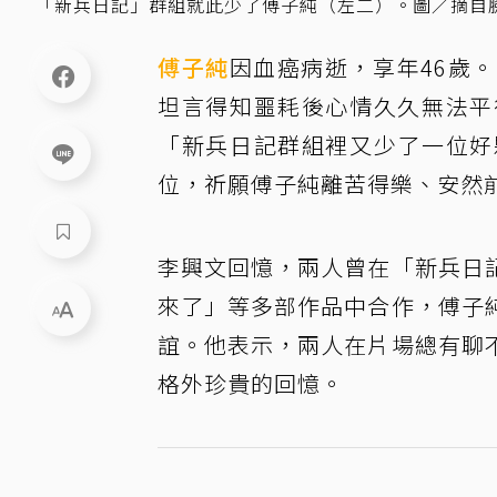
「新兵日記」群組就此少了傅子純（左二）。圖／摘自
傅子純
因血癌病逝，享年46歲
坦言得知噩耗後心情久久無法平
「新兵日記群組裡又少了一位好
位，祈願傅子純離苦得樂、安然
李興文回憶，兩人曾在「新兵日
來了」等多部作品中合作，傅子
誼。他表示，兩人在片場總有聊
格外珍貴的回憶。