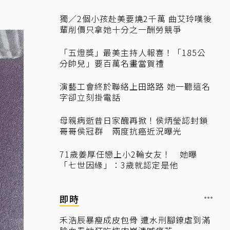
獨／2個小孩赴美要燒2千萬 曲艾玲嘆後
輩削價只拿她十分之一酬勞競爭
「五燈獎」最美主持人報喜！「185公
分帥兒」要百萬名畫當賀禮
演藝工會終於聯絡上田路路 她一聽這名
字卻立刻掛電話
母親病逝昔日家醜再掀！侯炳瑩認封鎖
哥哥侯冠群 兩度抗癌近況曝光
71歲姜厚任戀上小2輪女友！ 她曝
「七世因緣」：3歲就認定是他
即時
禾浩辰暴瘦成皮包骨 遭水刑腳鐐虐到滿