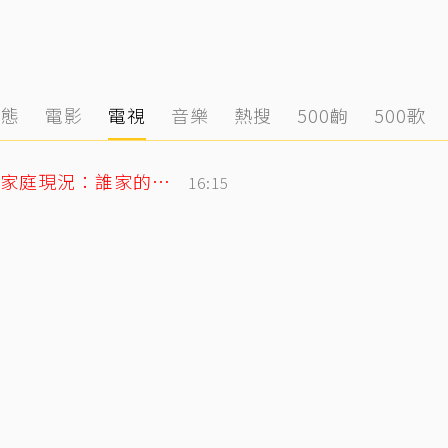
動態
電影
電視
音樂
熱搜
500齣
500歌
孫安佐出庭！狄鶯飛出台灣散心 孫鵬曝家庭現況：誰家的鍋底沒有灰塵
16:15