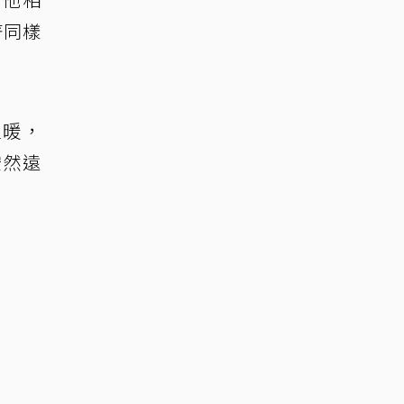
著同樣
溫暖，
安然遠