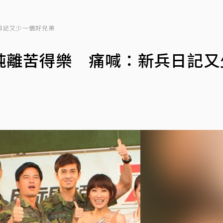
日記又少一個好兄弟
純離苦得樂 痛喊：新兵日記又