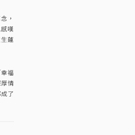
悼念，
他感嘆
往生蓮
「幸福
深厚情
都成了