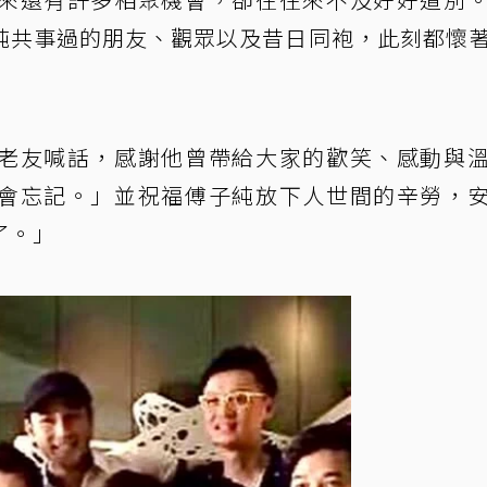
純共事過的朋友、觀眾以及昔日同袍，此刻都懷
老友喊話，感謝他曾帶給大家的歡笑、感動與
會忘記。」並祝福傅子純放下人世間的辛勞，
了。」