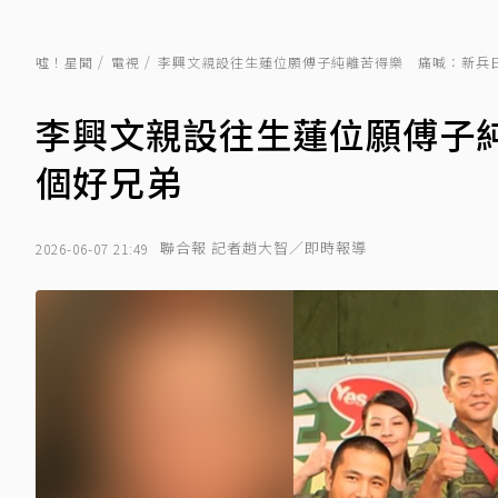
噓！星聞
電視
李興文親設往生蓮位願傅子純離苦得樂 痛喊：新兵
李興文親設往生蓮位願傅子
個好兄弟
聯合報 記者趙大智／即時報導
2026-06-07 21:49