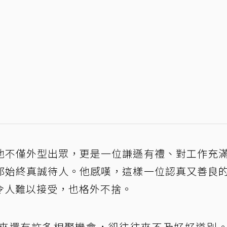
他不僅外型出眾，更是一位謙遜有禮、對工作充
都始終真誠待人。他感嘆，這樣一位認真又善良
令人難以接受，也格外不捨。
來還有許多相聚機會，卻往往來不及好好道別