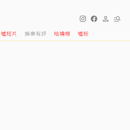
噓短片
娛樂有評
哈燒榜
噓粉