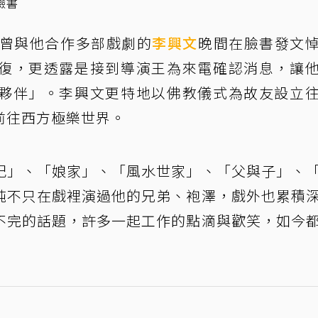
臉書
。曾與他合作多部戲劇的
李興文
晚間在臉書發文
復，更透露是接到導演王為來電確認消息，讓
夥伴」。李興文更特地以佛教儀式為故友設立
前往西方極樂世界。
記」、「娘家」、「風水世家」、「父與子」、
純不只在戲裡演過他的兄弟、袍澤，戲外也累積
不完的話題，許多一起工作的點滴與歡笑，如今