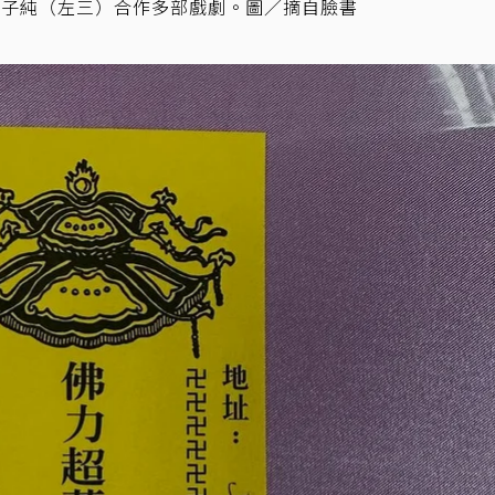
傅子純（左三）合作多部戲劇。圖／摘自臉書