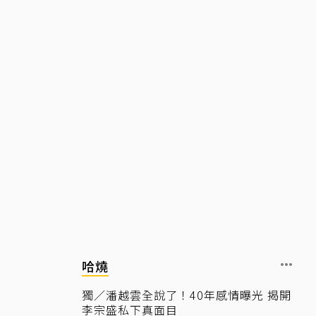
哈燒
獨／潘越雲全說了！40年感情曝光 揭開
李宗盛私下真面目