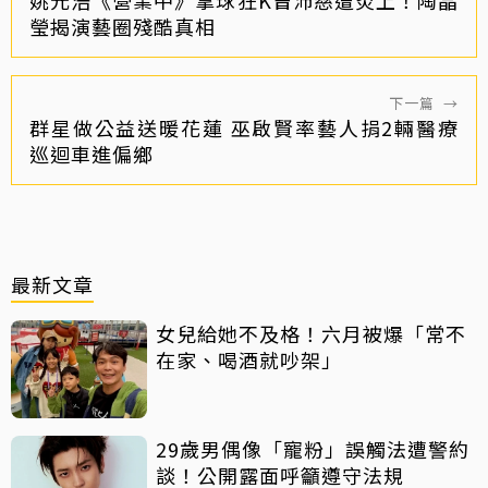
瑩揭演藝圈殘酷真相
下一篇
→
群星做公益送暖花蓮 巫啟賢率藝人捐2輛醫療
巡迴車進偏鄉
最新文章
女兒給她不及格！六月被爆「常不
在家、喝酒就吵架」
29歲男偶像「寵粉」誤觸法遭警約
談！公開露面呼籲遵守法規