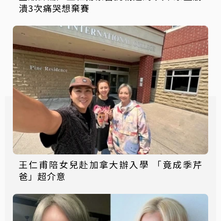
潰3次痛哭想棄賽
王仁甫陪女兒赴加拿大辦入學 「竟成季芹
爸」超介意