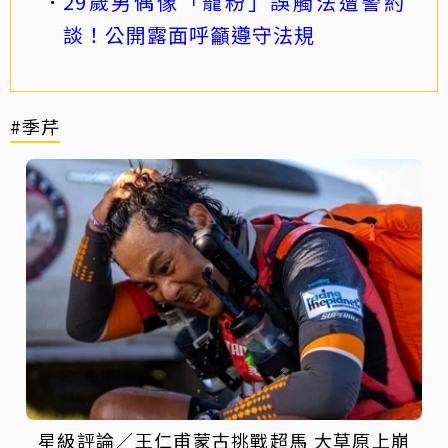
29歲男偶像「寵粉」誤觸法遭警約
談！公開露面呼籲遵守法規
#季芹
星級評論／王仁甫蒙古挑戰超馬 大草原上崩