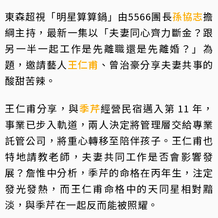
東森超視「明星算算鍋」由5566團長
孫協志
擔
綱主持，最新一集以「夫妻同心齊力斷金？跟
另一半一起工作是先離職還是先離婚？」為
題，邀請藝人
王仁甫
、曾治豪分享夫妻共事的
酸甜苦辣。
王仁甫分享，與
季芹
經營民宿邁入第 11 年，
事業已步入軌道，兩人決定將管理層交給專業
託管公司，將重心轉移至陪伴孩子。王仁甫也
特地請教老師，夫妻共同工作是否會影響發
展？詹惟中分析，季芹的命格在丙年生，注定
發光發熱，而王仁甫命格中的天同星相對黯
淡，與季芹在一起反而能被照耀。