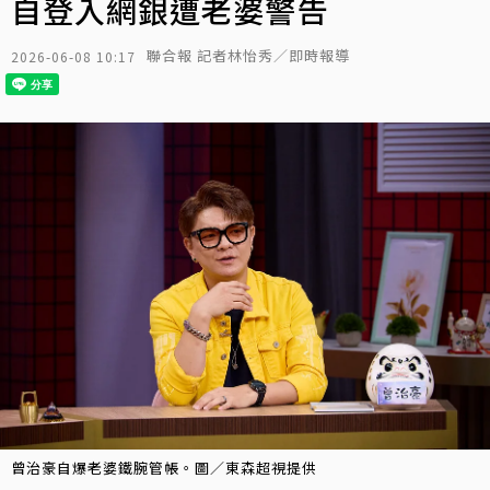
自登入網銀遭老婆警告
聯合報 記者林怡秀／即時報導
2026-06-08 10:17
曾治豪自爆老婆鐵腕管帳。圖／東森超視提供