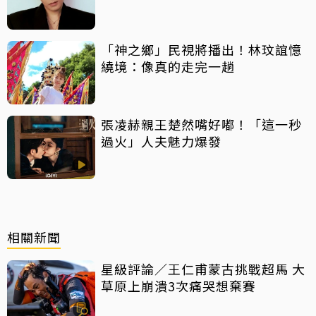
「神之鄉」民視將播出！林玟誼憶
繞境：像真的走完一趟
張凌赫親王楚然嘴好嘟！「這一秒
過火」人夫魅力爆發
相關新聞
星級評論／王仁甫蒙古挑戰超馬 大
草原上崩潰3次痛哭想棄賽