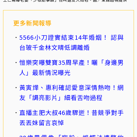
更多新聞報導
5566小刀證實結束14年婚姻！ 認與
台玻千金林文晴低調離婚
愷樂突曝雙寶35周早產！曬「身邊男
人」最新情況曝光
黃寅燁、惠利確認愛意深情熱吻！網
友「調亮影片」細看舌吻過程
直播主肥大叔46歲驟逝！昔競爭對手
丟丟妹留言哀悼