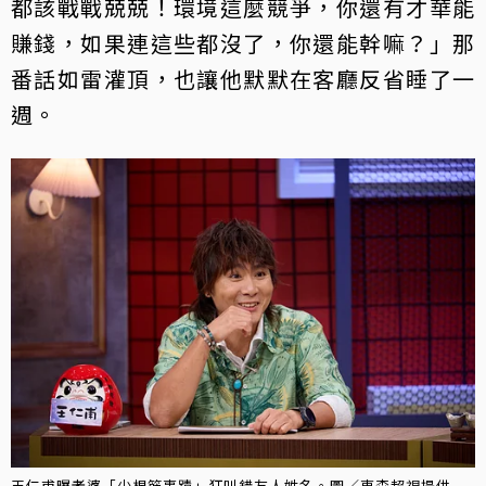
都該戰戰兢兢！環境這麼競爭，你還有才華能
賺錢，如果連這些都沒了，你還能幹嘛？」那
番話如雷灌頂，也讓他默默在客廳反省睡了一
週。
王仁甫曝老婆「少根筋事蹟」狂叫錯友人姓名。圖／東森超視提供