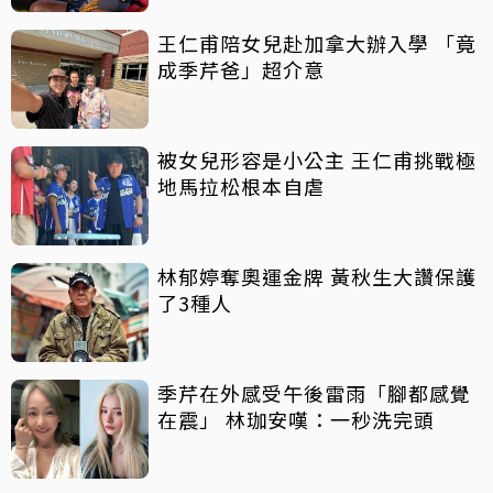
王仁甫陪女兒赴加拿大辦入學 「竟
成季芹爸」超介意
被女兒形容是小公主 王仁甫挑戰極
地馬拉松根本自虐
林郁婷奪奧運金牌 黃秋生大讚保護
了3種人
季芹在外感受午後雷雨「腳都感覺
在震」 林珈安嘆：一秒洗完頭