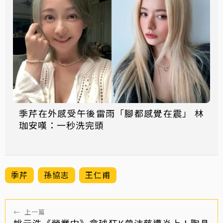
季芹在外感受午後雷雨「腳都感覺在震」 林
珈安嘆：一秒洗完頭
季芹
孫協志
王仁甫
←
上一篇
姚元浩《營業中》拿球狂K曾沛慈遭炎上！陶晶