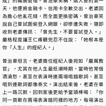
成」的鐵腕管理。曾治豪笑稱，兩人簽約第一
天，他便將金融卡、信用卡全數交出，老婆因
為擔心他亂花錢，而全面更換密碼，曾治豪笑
說自己曾試圖偷登入網銀，卻慘遭失敗，隨即
收到老婆傳訊：「曾先生，不要嘗試登入。」
嚴格程度讓王仁甫聽完忍不住說：「她根本是
你『人生』的經紀人。」
曾治豪坦言，老婆擔任經紀人後宛如「嚴厲教
官」，尤其在他人生最低潮時期，當時他常借
酒澆愁，甚至在表演時連兩場唱錯歌詞，甚至
唱到連歌詞都像泰文。演出結束後，老婆在車
上一路沉默，回到家後更給予當頭棒喝：「你
同一首歌在兩場表演錯同樣的地方，每場演出