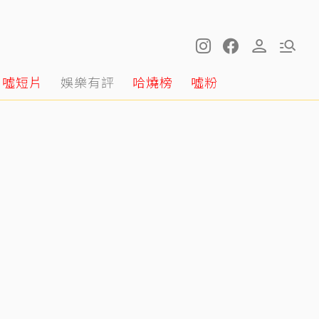
噓短片
娛樂有評
哈燒榜
噓粉