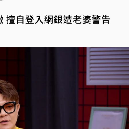
告
 擅自登入網銀遭老婆警告