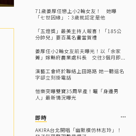
71歲姜厚任戀上小2輪女友！ 她曝
「七世因緣」：3歲就認定是他
「五燈獎」最美主持人報喜！「185公
分帥兒」要百萬名畫當賀禮
姜厚任小2輪女友前夫曝光！以「余家
菁」嫁縣府農業處科長 交往3個月即...
演藝工會終於聯絡上田路路 她一聽這名
字卻立刻掛電話
愷樂突曝雙寶35周早產！曬「身邊男
人」最新情況曝光
即時
AKIRA台北開唱「幽默模仿林志玲」！