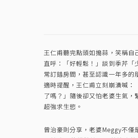
王仁甫聽完點頭如搗蒜，笑稱自
直呼：「好輕鬆！」談到季芹「
常訂錯房間，甚至認識一年多的
適時提醒，王仁甫立刻崩潰喊：
了嗎？」隨後卻又怕老婆生氣，
超強求生慾。
曾治豪則分享，老婆Meggy不