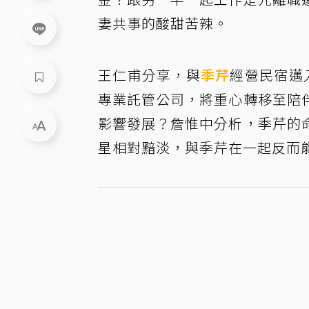
妻共事的酸甜苦辣。
王仁甫分享，與
季芹
經營民宿邁
專業託管公司，將重心轉移至陪
影響發展？詹惟中分析，季芹的
星相對黯淡，與季芹在一起反而