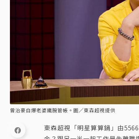
曾治豪自爆老婆鐵腕管帳。圖／東森超視提供
東森超視「明星算算鍋」由556
金？跟另一半一起工作是先離職