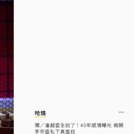
哈燒
獨／潘越雲全說了！40年感情曝光 揭開
李宗盛私下真面目