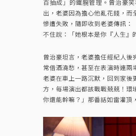
百抽成」的鐵腕管理。曾治豪笑
出，老婆因為擔心他亂花錢，而
慘遭失敗，隨即收到老婆傳訊：
不住說：「她根本是你『人生』
曾治豪坦言，老婆擔任經紀人後
常借酒澆愁，甚至在表演時連兩
老婆在車上一路沉默，回到家後
方，每場演出都該戰戰兢兢！環
你還能幹嘛？」那番話如雷灌頂