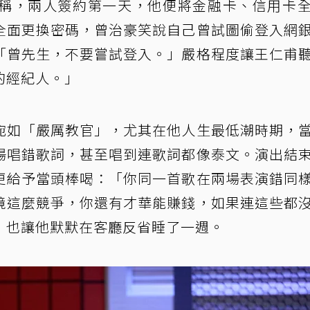
稱，兩人簽約第一天，他便將金融卡、信用卡
全面更換密碼，曾治豪笑說自己曾試圖偷登入網
「曾先生，不要嘗試登入。」嚴格程度讓王仁甫
的經紀人。」
宛如「嚴厲教官」，尤其在他人生最低潮時期，
場唱錯歌詞，甚至唱到連歌詞都像泰文。演出結
更給予當頭棒喝：「你同一首歌在兩場表演錯同
境這麼競爭，你還有才華能賺錢，如果連這些都
，也讓他默默在客廳反省睡了一週。