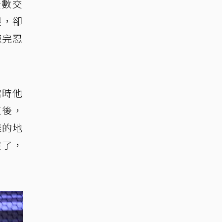
全數交
銀，卻
聽完忍
當時他
束後，
樣的地
沒了，