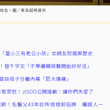
姓名。圖／東森超視提供
爆「當小三有老公小孩」女網友怒揭黑歷史
！發千字文「不學邏輯很難開始好好活」
首談母子分離內幕「巨大傷痛」
0週年惹眾怒！JISOO公開道歉：讓你們失望了
節！名醫父43年診所熄燈卸招牌 曬感人一