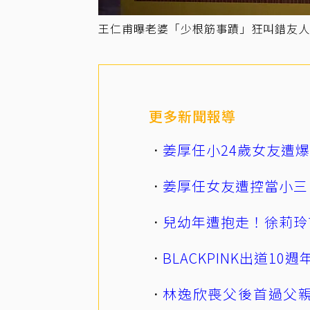
王仁甫曝老婆「少根筋事蹟」狂叫錯友人
更多新聞報導
姜厚任小24歲女友遭
姜厚任女友遭控當小三
兒幼年遭抱走！徐莉玲
BLACKPINK出道1
林逸欣喪父後首過父親