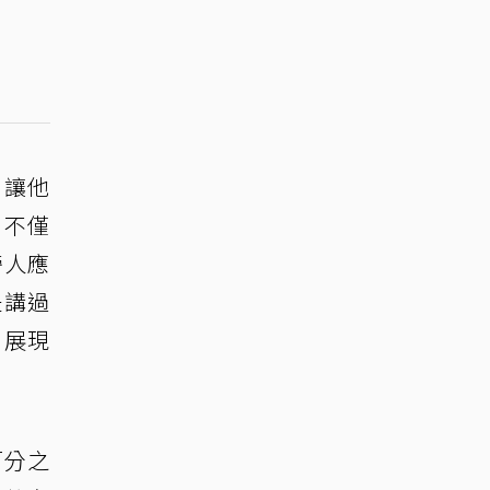
，讓他
，不僅
旁人應
是講過
」展現
百分之