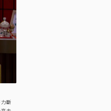
齊力斷
分享夫