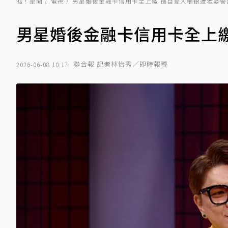
噓！星聞
電視
男星婚後金融卡信用卡全上繳 擅自登入網銀遭老婆警
男星婚後金融卡信用卡全上繳
聯合報 記者林怡秀／即時報導
2026-06-08 10:17