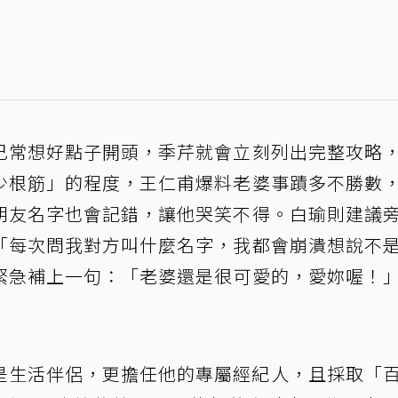
己常想好點子開頭，季芹就會立刻列出完整攻略
少根筋」的程度，王仁甫爆料老婆事蹟多不勝數
朋友名字也會記錯，讓他哭笑不得。白瑜則建議
「每次問我對方叫什麼名字，我都會崩潰想說不
緊急補上一句：「老婆還是很可愛的，愛妳喔！
僅是生活伴侶，更擔任他的專屬經紀人，且採取「