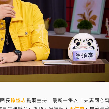
6團長
孫協志
擔綱主持，最新一集以「夫妻同心
還是先離婚？」為題，邀請藝人
王仁甫
、曾治豪