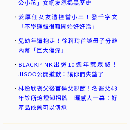
公小孩」女網友怒揭黑歷史
姜厚任女友遭控當小三！發千字文
「不學邏輯很難開始好好活」
兒幼年遭抱走！徐莉玲首談母子分離
內幕「巨大傷痛」
BLACKPINK出道10週年惹眾怒！
JISOO公開道歉：讓你們失望了
林逸欣喪父後首過父親節！名醫父43
年診所熄燈卸招牌 曬感人一幕：好
產品依舊可以傳承