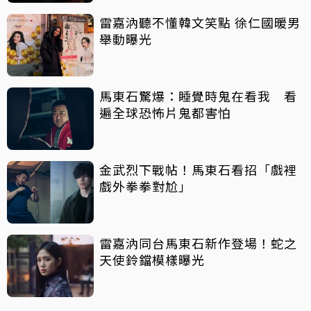
雷嘉汭聽不懂韓文笑點 徐仁國暖男
舉動曝光
馬東石驚爆：睡覺時鬼在看我 看
遍全球恐怖片鬼都害怕
金武烈下戰帖！馬東石看招「戲裡
戲外拳拳對尬」
雷嘉汭同台馬東石新作登場！蛇之
天使鈴鐺模樣曝光