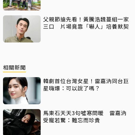
父親節搶先看！黃騰浩魏蔓組一家
三口 片場竟靠「嚇人」培養默契
相關新聞
韓劇首位台灣女星！雷嘉汭同台巨
星嗨爆：可以說了嗎？
馬東石天天3句噓寒問暖 雷嘉汭
受寵若驚：難忘而珍貴