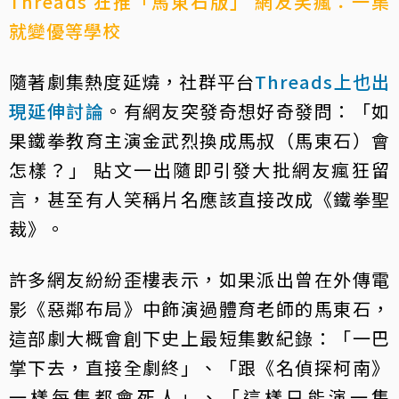
Threads 狂推「馬東石版」 網友笑瘋：一集
就變優等學校
隨著劇集熱度延燒，社群平台
Threads上也出
現延伸討論
。有網友突發奇想好奇發問：「如
果鐵拳教育主演金武烈換成馬叔（馬東石）會
怎樣？」 貼文一出隨即引發大批網友瘋狂留
言，甚至有人笑稱片名應該直接改成《鐵拳聖
裁》。
許多網友紛紛歪樓表示，如果派出曾在外傳電
影《惡鄰布局》中飾演過體育老師的馬東石，
這部劇大概會創下史上最短集數紀錄：「一巴
掌下去，直接全劇終」、「跟《名偵探柯南》
一樣每集都會死人」、「這樣只能演一集