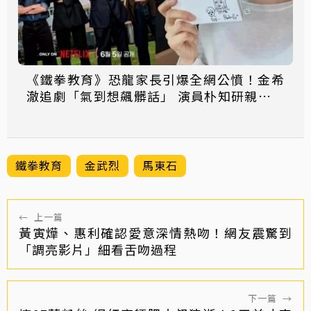
《鐵拳教育》恐龍家長引爆全網公憤！金希
澈追劇「氣到想飆髒話」 演員朴知研親曝心
聲
鐵拳教育
金武烈
馬東石
←
上一篇
黃寅燁、惠利確認愛意深情熱吻！網友震驚到
「調亮影片」細看舌吻過程
下一篇
→