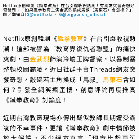
Netflix原創韓劇《鐵拳教育》在台引爆收視熱潮！有網友突發奇想好
奇發問：「如果鐵拳教育主演金武烈換成馬叔（馬東石）會怎樣？」
圖／翻攝自
IG@netflixkr
、
IG@bigpunch_official
Netflix原創韓劇《
鐵拳教育
》在台引爆收視熱
潮！這部被譽為「教育界復仇者聯盟」的痛快
爽劇，由
金武烈
飾演冷峻王牌督察，以暴制暴
整頓校園霸凌。近日社群平台Threads網友突
發奇想，敲碗若主角換成「馬叔」
馬東石
會如
何？引發全網笑瘋歪樓，創意評論再度推高
《鐵拳教育》討論度！
近期台灣教育現場亦傳出疑似教師長期遭受霸
凌的不幸事件，更讓《鐵拳教育》劇中情節被
放大解讀，不少網友直言「現實比戲更沉