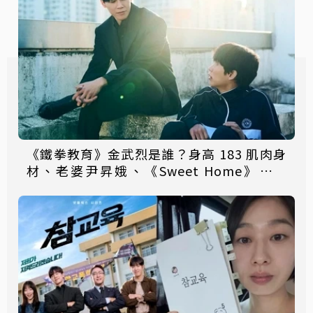
《鐵拳教育》金武烈是誰？身高 183 肌肉身
材、老婆尹昇娥、《Sweet Home》金英
厚⋯快認識！