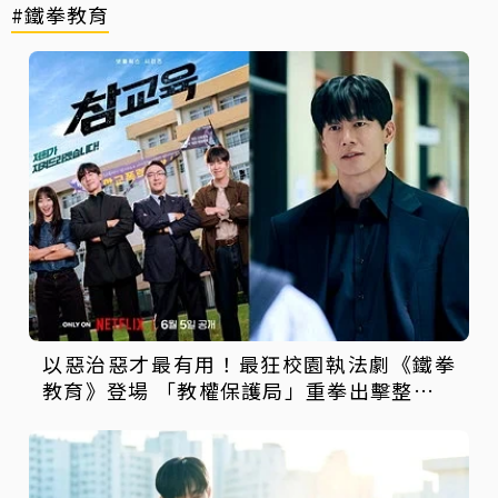
#鐵拳教育
以惡治惡才最有用！最狂校園執法劇《鐵拳
教育》登場 「教權保護局」重拳出擊整頓失
序校園太爽