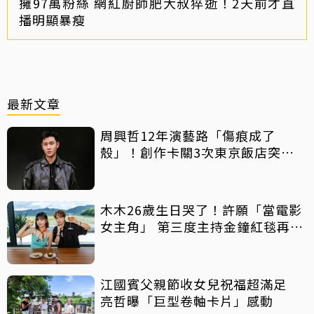
擁97萬粉絲 網紅廚師肥大叔猝逝！2天前才直
播明顯暴瘦
最新文章
周興哲12年演藝路「傷痕成了
殼」！創作卡關3次東京飯店突找
回靈感
木木26歲生日哭了！許願「當電影
女主角」 第三度主持金鐘紅毯再喊
話
江國賓父親節收女兒祝福超滿足
亮哲曝「巨型卷軸卡片」感動