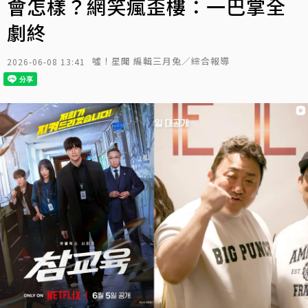
會怎樣？網笑瘋歪樓：一巴掌全
劇終
噓！星聞 編輯三月兔／綜合報導
2026-06-08 13:41