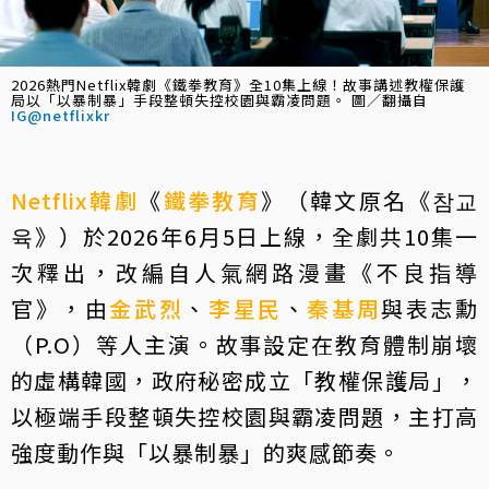
2026熱門Netflix韓劇《鐵拳教育》全10集上線！故事講述教權保護
局以「以暴制暴」手段整頓失控校園與霸凌問題。 圖／翻攝自
IG@netflixkr
Netflix
韓劇
《
鐵拳教育
》（韓文原名《참교
육》）於2026年6月5日上線，全劇共10集一
次釋出，改編自人氣網路漫畫《不良指導
官》，由
金武烈
、
李星民
、
秦基周
與表志勳
（P.O）等人主演。故事設定在教育體制崩壞
的虛構韓國，政府秘密成立「教權保護局」，
以極端手段整頓失控校園與霸凌問題，主打高
強度動作與「以暴制暴」的爽感節奏。