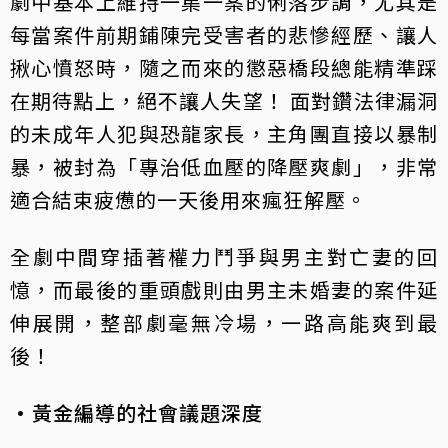
劇中基本上維持一集一案的俐落步調，尤其是
每當案件前期鋪陳完受害者的悲慘經歷、讓人
揪心憤怒時，隨之而來的懲惡橋段總能精準踩
在期待點上，絕不讓人失望！ 面對鑽法律漏洞
的未成年人犯與恐龍家長，主角團直接以暴制
暴，被封為「專治低血壓的降壓爽劇」，非常
適合結束疲憊的一天後用來瘋狂解壓。
全劇中間穿插著權力鬥爭與男主對亡妻的回
憶，而最後的重頭戲則由男主未婚妻的案件延
伸展開，整部劇毫無冷場，一路高能爽到最
後！
·黃金編導的社會議題深度