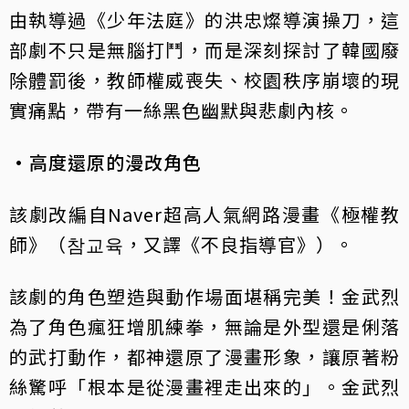
由執導過《少年法庭》的洪忠燦導演操刀，這
部劇不只是無腦打鬥，而是深刻探討了韓國廢
除體罰後，教師權威喪失、校園秩序崩壞的現
實痛點，帶有一絲黑色幽默與悲劇內核。
·高度還原的漫改角色
該劇改編自Naver超高人氣網路漫畫《極權教
師》（참교육，又譯《不良指導官》）。
該劇的角色塑造與動作場面堪稱完美！金武烈
為了角色瘋狂增肌練拳，無論是外型還是俐落
的武打動作，都神還原了漫畫形象，讓原著粉
絲驚呼「根本是從漫畫裡走出來的」。金武烈