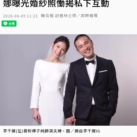
娜曝光婚紗照慟揭私下互動
聯合報 記者林士傑／即時報導
2026-06-09 11:23
李千娜(左)曾和傅子純飾演夫婦。圖／摘自李千娜IG