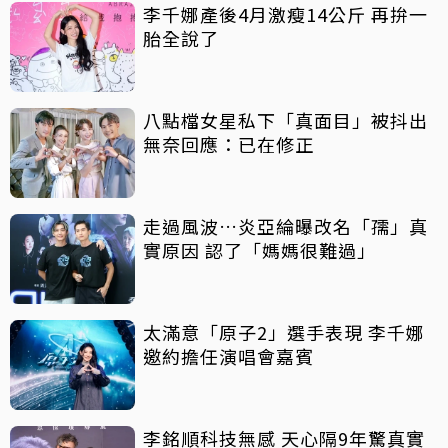
李千娜產後4月激瘦14公斤 再拚一
胎全說了
八點檔女星私下「真面目」被抖出
無奈回應：已在修正
走過風波…炎亞綸曝改名「孺」真
實原因 認了「媽媽很難過」
太滿意「原子2」選手表現 李千娜
邀約擔任演唱會嘉賓
李銘順科技無感 天心隔9年驚真實