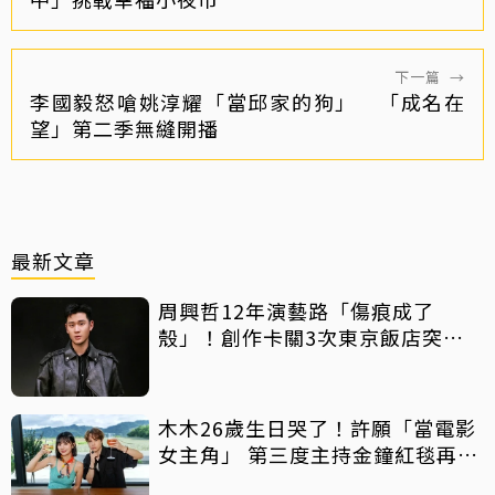
下一篇
→
李國毅怒嗆姚淳耀「當邱家的狗」 「成名在
望」第二季無縫開播
最新文章
周興哲12年演藝路「傷痕成了
殼」！創作卡關3次東京飯店突找
回靈感
木木26歲生日哭了！許願「當電影
女主角」 第三度主持金鐘紅毯再喊
話