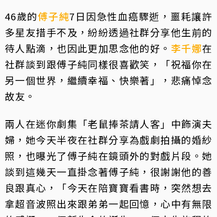
46歲的
傅子純
7日因急性血癌驟逝，噩耗讓許
多星友措手不及，紛紛透過社群分享他生前的
待人點滴，也因此更加思念他的好。
李千娜
在
社群談到跟傅子純同樣很喜歡笑，「祝福你在
另一個世界，繼續幸福、快樂著」，悲痛悼念
故友。
兩人在迷你劇集「老鼠捧茶請人客」中飾演夫
婦，她今天半夜在社群分享為戲劇拍攝的婚紗
照，也曝光了傅子純在鏡頭外的對戲片段。她
談到這幾天一直掛念著傅子純，很謝謝他的善
良跟真心，「今天在陪寶寶看書時，突然想去
拿超音波照出來跟弟弟一起回憶，心中有無限