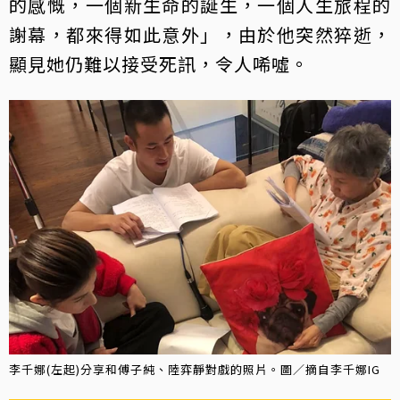
的感慨，一個新生命的誕生，一個人生旅程的
謝幕，都來得如此意外」，由於他突然猝逝，
顯見她仍難以接受死訊，令人唏噓。
李千娜(左起)分享和傅子純、陸弈靜對戲的照片。圖／摘自李千娜IG