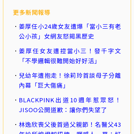
更多新聞報導
姜厚任小24歲女友遭爆「當小三有老
公小孩」女網友怒揭黑歷史
姜厚任女友遭控當小三！發千字文
「不學邏輯很難開始好好活」
兒幼年遭抱走！徐莉玲首談母子分離
內幕「巨大傷痛」
BLACKPINK出道10週年惹眾怒！
JISOO公開道歉：讓你們失望了
林逸欣喪父後首過父親節！名醫父43