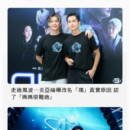
走過風波…炎亞綸曝改名「孺」真實原因 認
了「媽媽很難過」