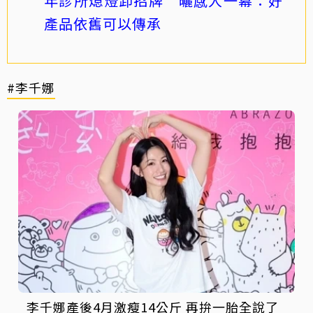
年診所熄燈卸招牌 曬感人一幕：好
產品依舊可以傳承
#李千娜
李千娜產後4月激瘦14公斤 再拚一胎全說了