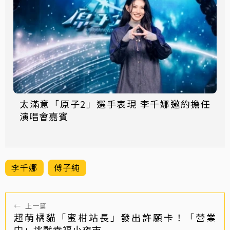
太滿意「原子2」選手表現 李千娜邀約擔任
演唱會嘉賓
李千娜
傅子純
←
上一篇
超萌橘貓「蜜柑站長」發出許願卡！「營業
中」挑戰幸福小夜市