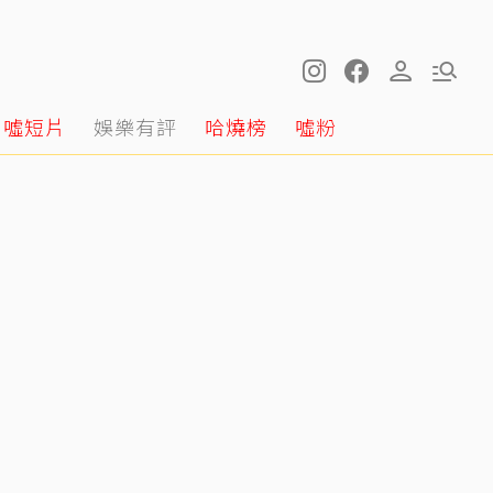
噓短片
娛樂有評
哈燒榜
噓粉