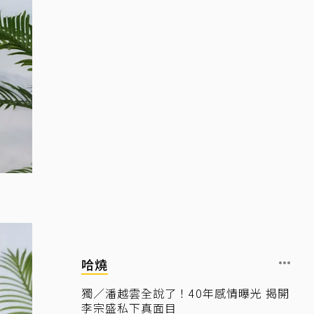
哈燒
獨／潘越雲全說了！40年感情曝光 揭開
李宗盛私下真面目