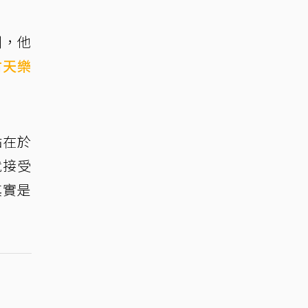
刑，他
古天樂
點在於
就接受
其實是