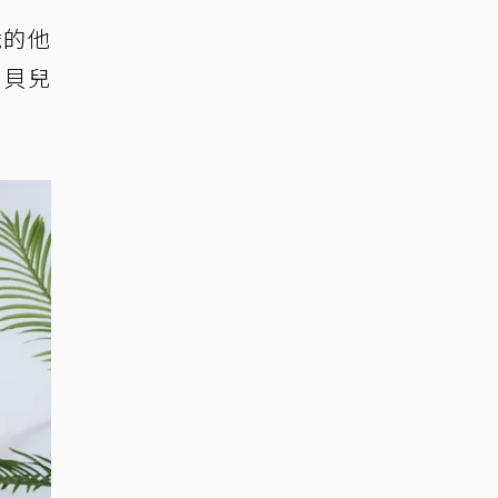
歲的他
寶貝兒