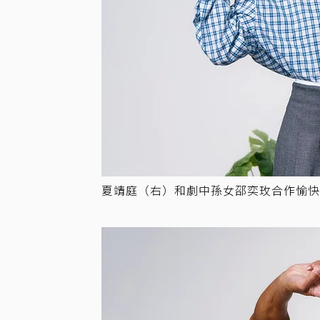
夏靖庭（右）和劇中孫女邵奕玫合作愉快