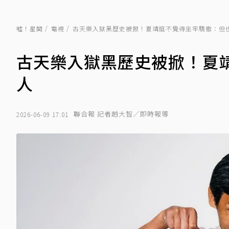
噓！星聞
電視
古天樂入獄黑歷史被掀！夏靖庭不覺得坐牢驕傲：但
古天樂入獄黑歷史被掀！夏
人
聯合報 記者趙大智／即時報導
2026-06-09 17:01