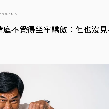
也沒見不得人
靖庭不覺得坐牢驕傲：但也沒見