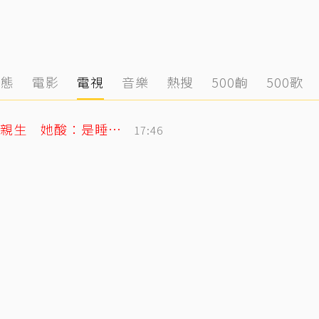
動態
電影
電視
音樂
熱搜
500齣
500歌
李翊君不忍了！農場文爆扯婚變、女兒非親生 她酸：是睡我床底下？
17:46