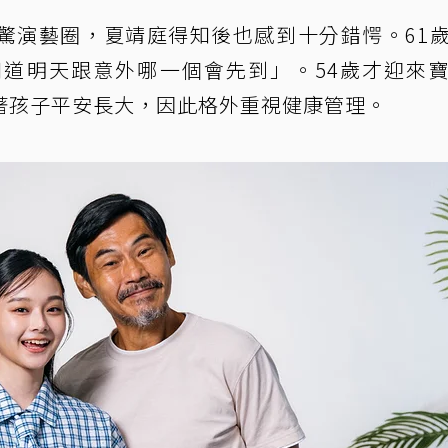
驚演藝圈，夏靖庭得知後也感到十分錯愕。61
道明天跟意外哪一個會先到」。54歲才迎來
著孩子平安長大，因此格外重視健康管理。