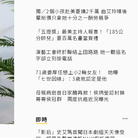
獨／2個小孩赴美要燒2千萬 曲艾玲嘆後
輩削價只拿她十分之一酬勞競爭
「五燈獎」最美主持人報喜！「185公
分帥兒」要百萬名畫當賀禮
演藝工會終於聯絡上田路路 她一聽這名
字卻立刻掛電話
71歲姜厚任戀上小2輪女友！ 她曝
「七世因緣」：3歲就認定是他
母親病逝昔日家醜再掀！侯炳瑩認封鎖
哥哥侯冠群 兩度抗癌近況曝光
即時
「影后」史艾瑪首闖日本劇組天天像受