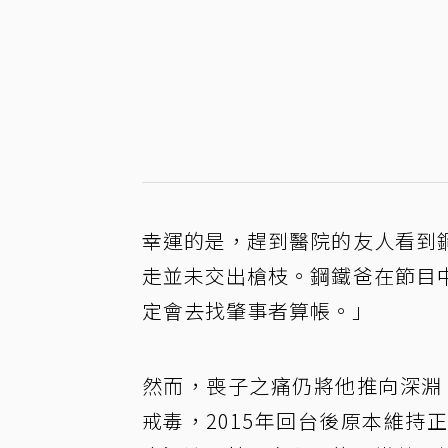
幸運的是，趕到醫院的友人看到
走並未交出槍枝。鋼鐵爸在節目
定會去找肇事者算帳。」
然而，喪子之痛仍將他推向深淵
戒毒，2015年回台後原本維