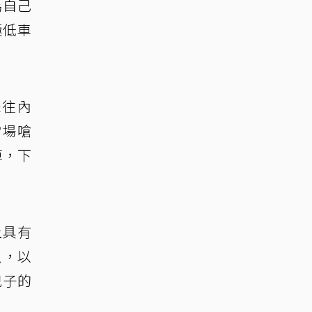
為自己
極低車
未往內
當場嗆
掉，下
上具有
魚，以
兒子的