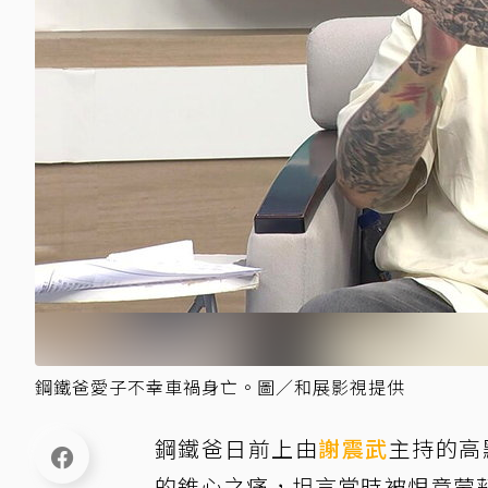
鋼鐵爸愛子不幸車禍身亡。圖／和展影視提供
鋼鐵爸日前上由
謝震武
主持的高
的錐心之痛，坦言當時被恨意蒙