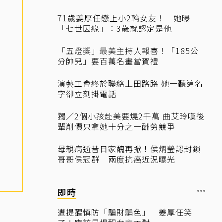
71歲姜厚任戀上小2輪女友！ 她曝
「七世因緣」：3歲就認定是他
「五燈獎」最美主持人報喜！「185公
分帥兒」要百萬名畫當賀禮
演藝工會終於聯絡上田路路 她一聽這名
字卻立刻掛電話
獨／2個小孩赴美要燒2千萬 曲艾玲嘆後
輩削價只拿她十分之一酬勞競爭
母親病逝昔日家醜再掀！侯炳瑩認封鎖
哥哥侯冠群 兩度抗癌近況曝光
即時
遭提醒慎防「騙財騙色」 姜厚任笑