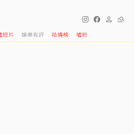
噓短片
娛樂有評
哈燒榜
噓粉