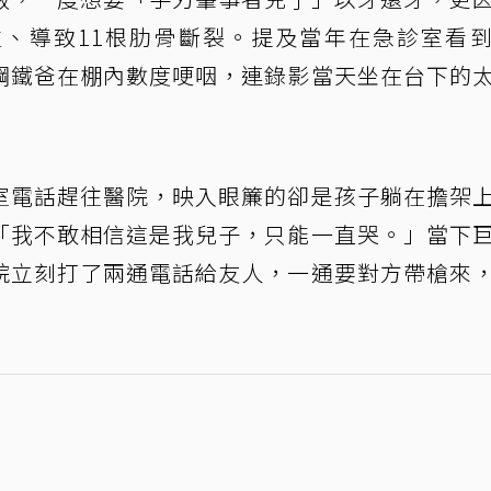
、導致11根肋骨斷裂。提及當年在急診室看
鋼鐵爸在棚內數度哽咽，連錄影當天坐在台下的
室電話趕往醫院，映入眼簾的卻是孩子躺在擔架
「我不敢相信這是我兒子，只能一直哭。」當下
院立刻打了兩通電話給友人，一通要對方帶槍來