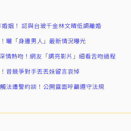
4年婚姻！ 認與台玻千金林文晴低調離婚
產！曬「身邊男人」最新情況曝光
深情熱吻！網友「調亮影片」細看舌吻過程
逝！昔競爭對手丟丟妹留言哀悼
誤觸法遭警約談！公開露面呼籲遵守法規