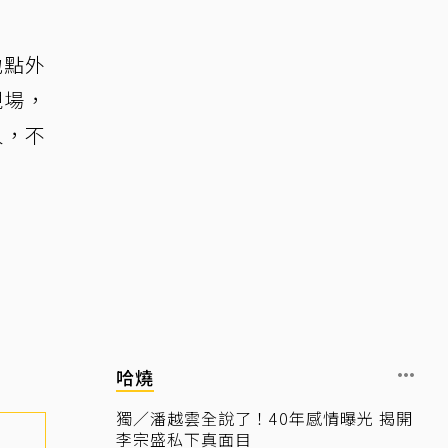
地點外
現場，
人，不
哈燒
獨／潘越雲全說了！40年感情曝光 揭開
李宗盛私下真面目