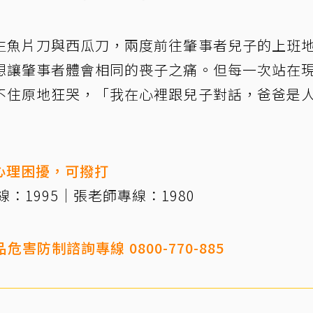
生魚片刀與西瓜刀，兩度前往肇事者兒子的上班
想讓肇事者體會相同的喪子之痛。但每一次站在
不住原地狂哭，「我在心裡跟兒子對話，爸爸是
心理困擾，可撥打
：1995｜張老師專線：1980
害防制諮詢專線 0800-770-885