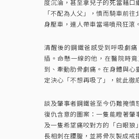
度沉淪，甚至拿兒子的死當藉口
「不配為人父」，憤而騎車前往
身壓車，連人帶車當場噴飛狂滾
清醒後的鋼鐵爸感受到呼吸劇痛
插。命懸一線的他，在醫院時竟
到、牽動肋骨劇痛。在身體與心
定決心「不想再吸了」，就此徹
談及肇事者鋼鐵爸至今仍難掩憤
復仇含意的圖案：一隻能瞪著肇
及一隻希望痛咬對方的「白眼狼
長相刺在腰腹，並將骨灰製成戒