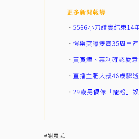
更多新聞報導
5566小刀證實結束1
愷樂突曝雙寶35周早
黃寅燁、惠利確認愛意
直播主肥大叔46歲驟
29歲男偶像「寵粉」
#謝震武