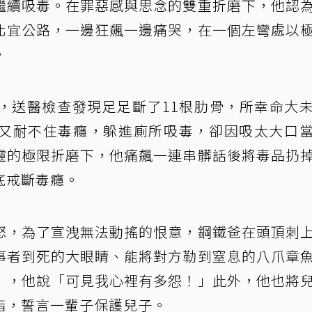
繼續吸毒。在罪惡感與思念的雙重折磨下，他認
北宜公路，一邊狂飆一邊痛哭，在一個左彎處以
。
，送醫檢查發現足足斷了11根肋骨，所幸命大
又耐不住毒癮，躲進廁所吸毒，卻因吸太大口
靈的極限折磨下，他痛飆一連串髒話後將毒品扔
底戒斷毒癮。
怒，為了宣洩無法動搖的恨意，鋼鐵爸在頭頂刺
事者到死的大眼睛、能將對方勒到窒息的八爪章
」，他說「可見我心裡有多怨！」此外，他也將
指，誓言一輩子保護兒子。