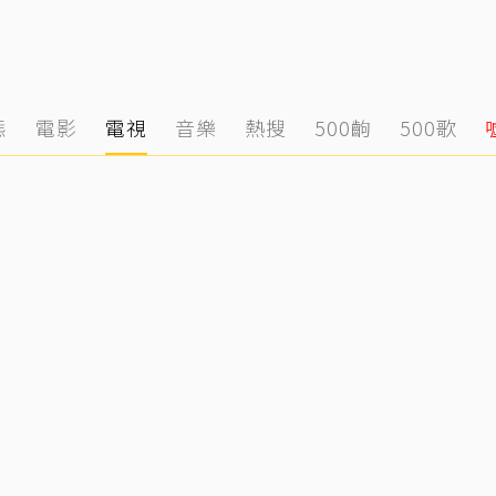
態
電影
電視
音樂
熱搜
500齣
500歌