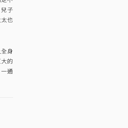
到兒子
太太也
上全身
巨大的
，一通