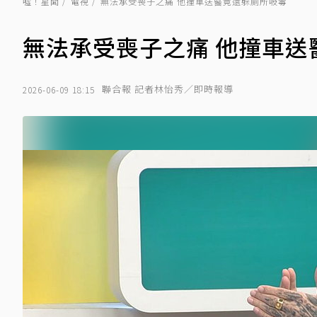
噓！星聞
電視
無法承受喪子之痛 他撞車送醫竟還躲廁所吸毒
無法承受喪子之痛 他撞車送
聯合報 記者林怡秀／即時報導
2026-06-09 18:15