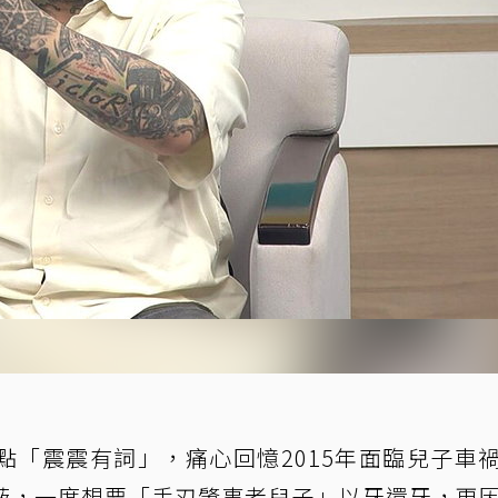
點「震震有詞」，痛心回憶2015年面臨兒子車
蔽，一度想要「手刃肇事者兒子」以牙還牙，更