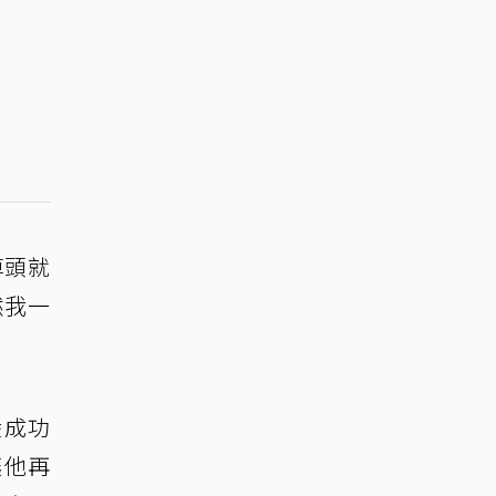
掉頭就
然我一
陸成功
讓他再