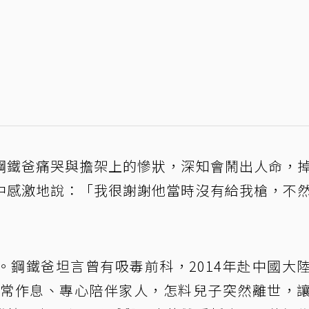
鋼鐵爸痛哭與擔架上的慘狀，深知會鬧出人命，
中感激地說：「我很謝謝他當時沒有給我槍，不
。鋼鐵爸坦言曾有吸毒前科，2014年赴中國大
持正常作息、專心陪伴家人，怎料兒子突然離世，