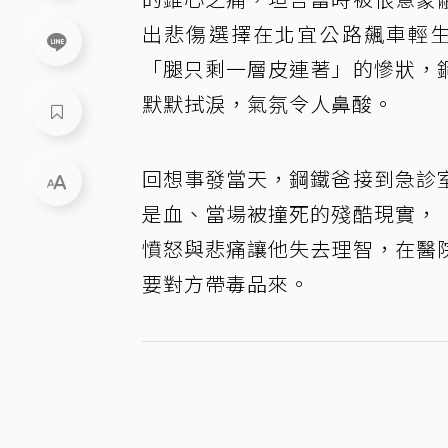
出悲傷選擇在北宜公路飆車輕生
「腿只剩一層皮連著」的慘狀，
默默拭淚，氣氛令人鼻酸。
回想事發當天，鋼鐵爸接到急診
是血、當場被撞死的殘酷現實，
憤怒與悲痛讓他失去理智，在醫
要對方帶毒品來。