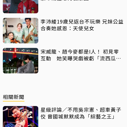
李沛綾19歲兒返台不玩樂 兄妹公益
合奏她感恩：天使兒女
宋威龍、趙今麥都是I人！ 初見零
互動 她笑曝哭戲被虧「流西瓜
汁」
相關新聞
星級評論／不甩吳宗憲、超車黃子
佼 曾國城默默成為「綜藝之王」