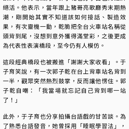
絕活。他表示，當年跟上豬哥亮歌廳秀末期熱
潮，剛開始其實不知道該如何接話、製造效
果，有次靈機一動，乾脆把全台火車站名稱從
頭背到尾，沒想到意外獲得滿堂彩，之後更成
為代表性表演橋段，至今仍有人模仿。
這段經典橋段也被搬進「謝謝大家收看」。于
子育笑說，有一次郭子乾在台上背車站名背到
一半，觀眾突然熱烈鼓掌，反而讓他愣住。郭
子乾自嘲：「我當場就忘記自己背到哪一站
了！」
此外，于子育也分享拍攝台語戲的甘苦談。為
了熟悉台語發音，她曾採用「睡眠學習法」，