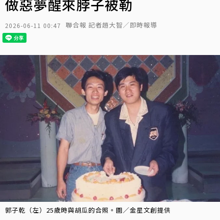
做惡夢醒來脖子被勒
聯合報 記者趙大智／即時報導
2026-06-11 00:47
郭子乾（左）25歲時與胡瓜的合照。圖／金星文創提供