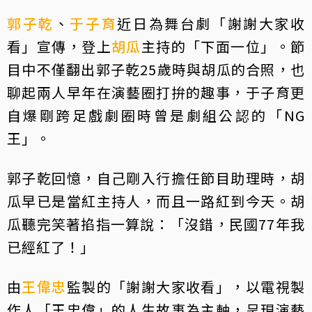
郭子乾
、
于子育
近日為舞台劇「謝謝大家收
看」宣傳，登上
胡瓜
主持的「下面一位」。節
目中不僅翻出郭子乾25歲時與胡瓜的合照，也
聊起兩人早年在演藝圈打拚的趣事，于子育更
自爆剛跨足戲劇圈時曾是劇組公認的「NG
王」。
郭子乾回憶，自己剛入行擔任節目助理時，胡
瓜早已是當紅主持人，而且一路紅到今天。胡
瓜聽完笑著掐指一算說：「沒錯，民國77年我
已經紅了！」
由
王偉忠
監製的「謝謝大家收看」，以電視製
作人「王忠偉」的人生故事為主軸，呈現演藝