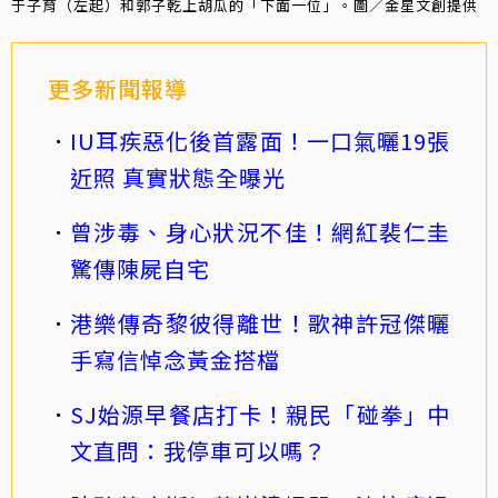
于子育（左起）和郭子乾上胡瓜的「下面一位」。圖／金星文創提供
更多新聞報導
IU耳疾惡化後首露面！一口氣曬19張
近照 真實狀態全曝光
曾涉毒、身心狀況不佳！網紅裴仁圭
驚傳陳屍自宅
港樂傳奇黎彼得離世！歌神許冠傑曬
手寫信悼念黃金搭檔
SJ始源早餐店打卡！親民「碰拳」中
文直問：我停車可以嗎？