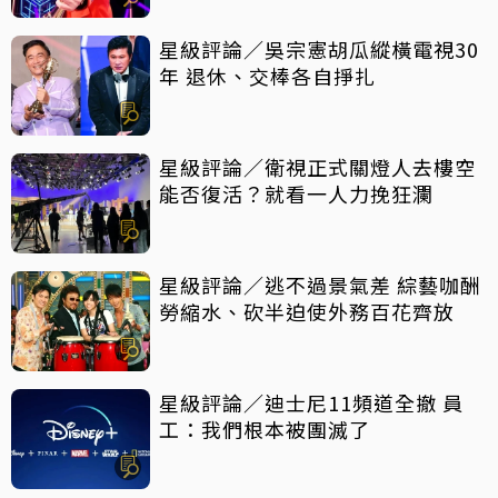
星級評論／吳宗憲胡瓜縱橫電視30
年 退休、交棒各自掙扎
星級評論／衛視正式關燈人去樓空
能否復活？就看一人力挽狂瀾
星級評論／逃不過景氣差 綜藝咖酬
勞縮水、砍半迫使外務百花齊放
星級評論／迪士尼11頻道全撤 員
工：我們根本被團滅了