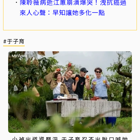
陳聆薇病逝江蕙崩潰爆哭！洩抗癌過
來人心聲：早知讓她多化一點
#于子育
小禎出道資歷深 于子育忍不出脫口喊她