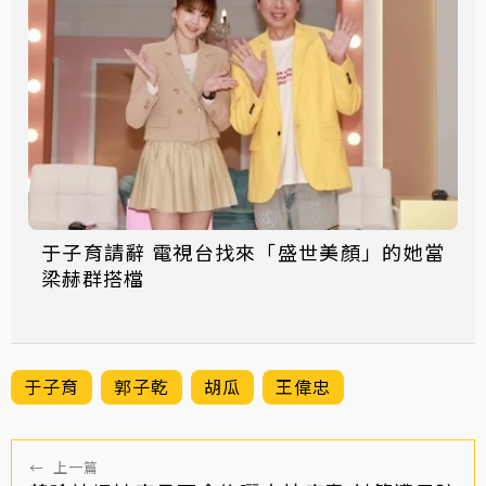
于子育請辭 電視台找來「盛世美顏」的她當
梁赫群搭檔
于子育
郭子乾
胡瓜
王偉忠
←
上一篇