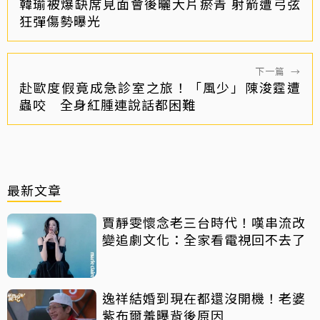
韓瑜被爆缺席見面會後曬大片瘀青 射箭遭弓弦
狂彈傷勢曝光
下一篇
→
赴歐度假竟成急診室之旅！「風少」陳浚霆遭
蟲咬 全身紅腫連說話都困難
最新文章
賈靜雯懷念老三台時代！嘆串流改
變追劇文化：全家看電視回不去了
逸祥結婚到現在都還沒開機！老婆
紫布爾羞曝背後原因