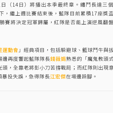
日（14日）將播出本季最終章。纏鬥長達三
下，繼上週比賽結束後，藍隊目前累積17座獎
決勝賽將決定冠軍歸屬，紅隊是否能上演逆風翻
星運動會
」經典項目，包括躲避球、籃球鬥牛與
場邊再度響起藍隊隊長
錢薇娟
熟悉的「魔鬼教頭
光頭，全靠老將彭小刀苦撐戰局；而紅隊則出現
頻暴投失誤，急得隊長
江宏傑
在場邊跺腳。