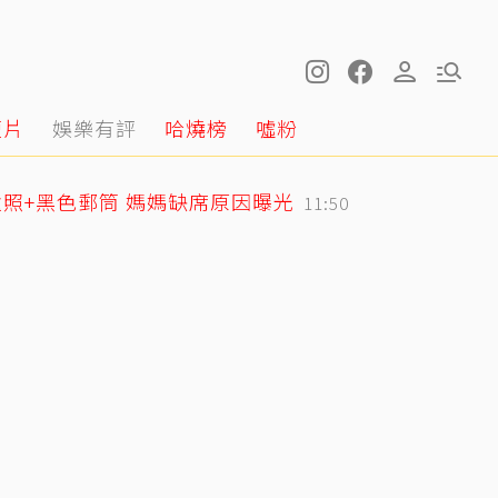
短片
娛樂有評
哈燒榜
噓粉
照+黑色郵筒 媽媽缺席原因曝光
11:50