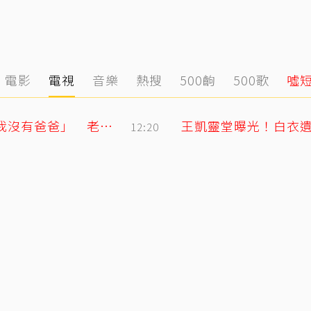
電影
電視
音樂
熱搜
500齣
500歌
噓
明金成走後第4個父親節！龍鳳胎兒吐「我沒有爸爸」 老師暖回一句話全網鼻酸
王凱靈堂曝光！白衣遺
12:20