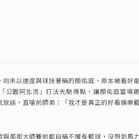
。向來以速度與球技著稱的顏佑庭，原本被看好
「公園阿北流」打法先馳得點，讓顏佑庭當場
氣放話，直嗆前師弟：「我才是真正的好看娛樂
歐與那那大師賽前都自稱不擅長籃球，沒想到馬