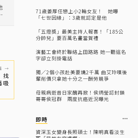
地
71歲姜厚任戀上小2輪女友！ 她曝
領
「七世因緣」：3歲就認定是他
「五燈獎」最美主持人報喜！「185公
分帥兒」要百萬名畫當賀禮
演藝工會終於聯絡上田路路 她一聽這名
字卻立刻掛電話
篇
→
獨／2個小孩赴美要燒2千萬 曲艾玲嘆後
」找
輩削價只拿她十分之一酬勞競爭
播吸
母親病逝昔日家醜再掀！侯炳瑩認封鎖
哥哥侯冠群 兩度抗癌近況曝光
即時
資深玉女變身長照碩士！陳明真看淡生