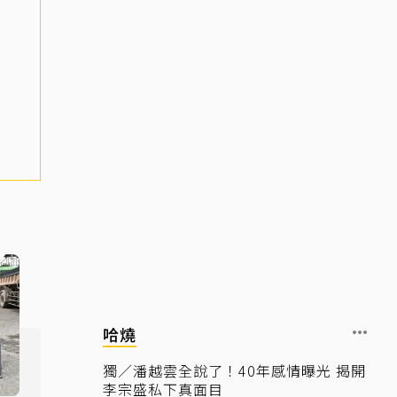
哈燒
獨／潘越雲全說了！40年感情曝光 揭開
李宗盛私下真面目