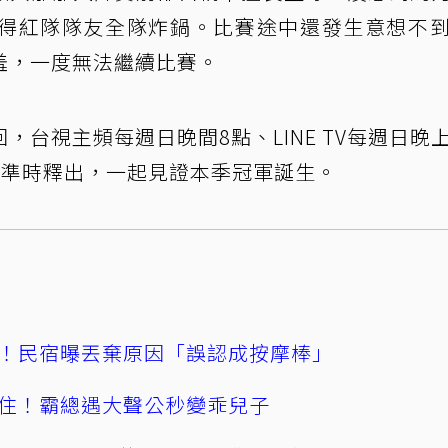
得紅隊隊友全隊炸鍋。比賽途中還發生意想不
羞，一度無法繼續比賽。
台視主頻每週日晚間8點、LINE TV每週日晚
0點準時釋出，一起見證本季冠軍誕生。
！民宿曝丟棄原因「誤認成按摩棒」
住！霸總遇大聲公秒變乖兒子