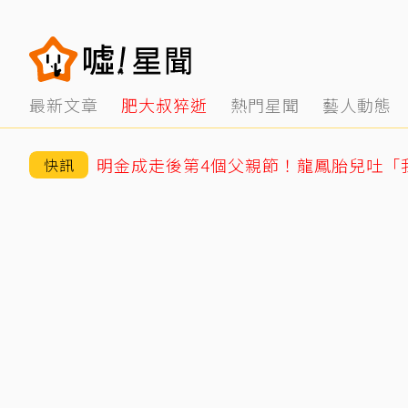
最新文章
肥大叔猝逝
熱門星聞
藝人動態
快訊