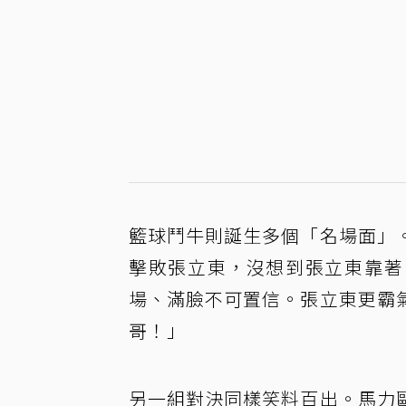
籃球鬥牛則誕生多個「名場面」
擊敗張立東，沒想到張立東靠著
場、滿臉不可置信。張立東更霸
哥！」
另一組對決同樣笑料百出。馬力