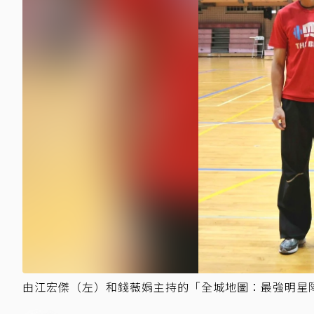
由江宏傑（左）和錢薇娟主持的「全城地圖：最強明星