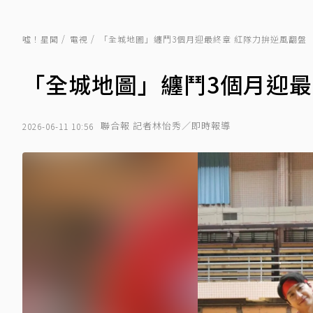
噓！星聞
電視
「全城地圖」纏鬥3個月迎最終章 紅隊力拚逆風翻盤
「全城地圖」纏鬥3個月迎最
聯合報 記者林怡秀／即時報導
2026-06-11 10:56