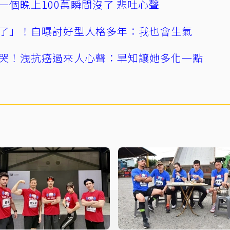
一個晚上100萬瞬間沒了 悲吐心聲
了」！自曝討好型人格多年：我也會生氣
哭！洩抗癌過來人心聲：早知讓她多化一點