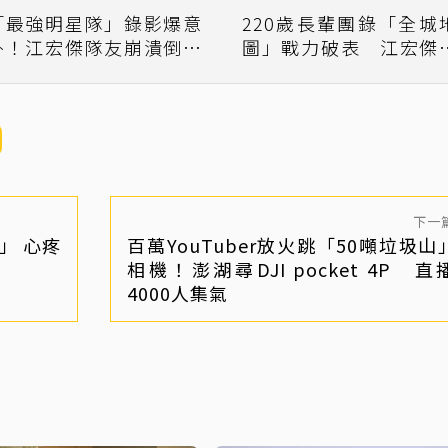
「最強明星隊」錄影爆意
220歲長輩團錄「全城
外！江宏傑隊友崩潰倒地
圖」戰力破表 江宏傑
嘔吐
軍年輕軍團陷苦戰
下一
」 心疼
百萬YouTuber放火跳「50噸垃圾山
相機！澎湖尋DJI pocket 4P 直
4000人集氣