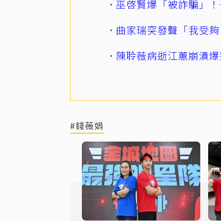
巫啓賢爆「被詐騙」！
曲家瑞突發聲「我受夠
陳聆薇病逝江蕙崩潰爆
#錢薇娟