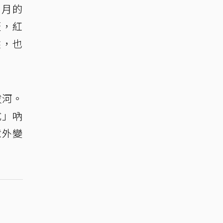
個月的
盃，紅
盤，也
拔河。
式」吶
意外變