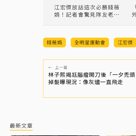
江宏傑放話這次必勝錢薇
娟！記者會驚見隊友老花
又失聰
錢薇娟
全明星運動會
江宏傑
←
上一篇
林子熙揭尪腦瘤開刀後「一夕禿頭
掉髮曝現況：像灰燼一直飛走
最新文章