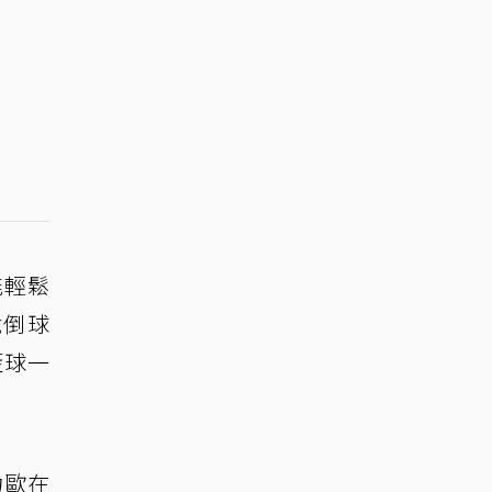
能輕鬆
跪倒球
籃球一
力歐在