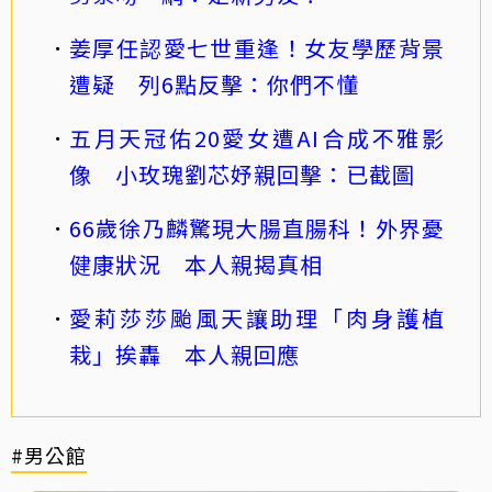
姜厚任認愛七世重逢！女友學歷背景
遭疑 列6點反擊：你們不懂
五月天冠佑20愛女遭AI合成不雅影
像 小玫瑰劉芯妤親回擊：已截圖
66歲徐乃麟驚現大腸直腸科！外界憂
健康狀況 本人親揭真相
愛莉莎莎颱風天讓助理「肉身護植
栽」挨轟 本人親回應
#男公館