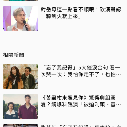
對岳母這一點看不順眼！歐漢聲認
「聽到火就上來」
相關新聞
「忘了我記得」5大催淚金句 看一
次哭一次：我怕你走不了，也怕你
太快走了
《苦盡柑來遇見你》驚傳劇組霸
凌？網爆料臨演「被迫剃頭、雪中
等待沒保暖」