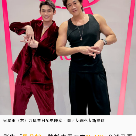
何潤東（右）力挺昔日師弟陳奕。圖／艾瑞克艾斯提供