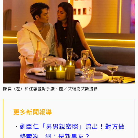
陳奕（左）和任容萱對手戲。圖／艾瑞克艾斯提供
更多新聞報導
劉亞仁「男男親密照」流出！對方做
勢索吻 網：是新男友？