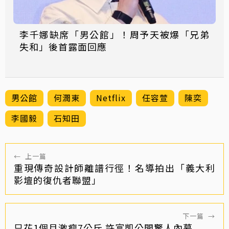
李千娜缺席「男公館」！周予天被爆「兄弟
失和」後首露面回應
男公館
何潤東
Netflix
任容萱
陳奕
李國毅
石知田
←
上一篇
重現傳奇設計師離譜行徑！名導拍出「義大利
影壇的復仇者聯盟」
下一篇
→
只花1個月激瘦7公斤 許富凱公開驚人內幕