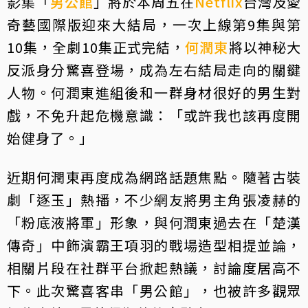
影集「
男公館
」將於本周五在
Netflix
台灣及愛
奇藝國際版迎來大結局，一次上線第9集與第
10集，全劇10集正式完結，
何潤東
將以神秘大
反派身分驚喜登場，成為左右結局走向的關鍵
人物。何潤東進組後和一群身材很好的男生對
戲，不免升起危機意識：「或許我也該再度開
始健身了。」
近期何潤東再度成為網路話題焦點。隨著古裝
劇「逐玉」熱播，不少網友將男主角張凌赫的
「粉底液將軍」形象，與何潤東過去在「楚漢
傳奇」中飾演霸王項羽的戰場造型相提並論，
相關片段在社群平台掀起熱議，討論度居高不
下。此次驚喜客串「男公館」，也被許多觀眾