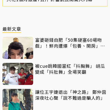
最新文章
富婆砸錢自肥「50集硬塞60場吻
戲」！鮮肉遭爆「包養、開房」全
說了
被cue跳韓國當紅「抖胸舞」 胡瓜
變成「抖肚舞」全場笑翻
讓位王宇婕退出「神之路」 鄭仲茵
深夜吐心聲「說不難過是騙人的」