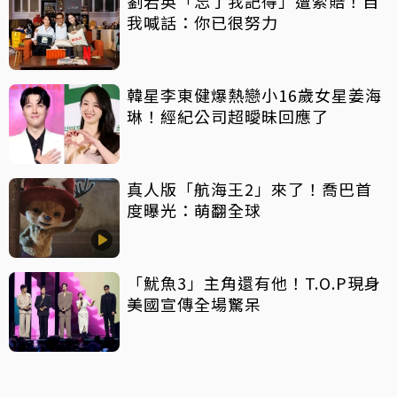
劉若英「忘了我記得」遭索賠！自
我喊話：你已很努力
韓星李東健爆熱戀小16歲女星姜海
琳！經紀公司超曖昧回應了
真人版「航海王2」來了！喬巴首
度曝光：萌翻全球
「魷魚3」主角還有他！T.O.P現身
美國宣傳全場驚呆