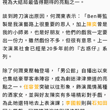
視為大結局最值得期待的亮點之一。
談到跨刀演出原因，何潤東表示：「Ben哥監
製是我演藝路上很重要的恩人，加上
陳奕
曾是
我的小師弟，也是好朋友，他們的戲我一定要
出一份力。雖然戲份不多，但很有意思。上一
次演黑社會已經是20多年前的『古惑仔』系
列。
除了何潤東壓軸登場，「男公館」自播出以來
也集結豪華客串陣容，成為劇迷津津樂道的亮
點之一。
任容萱
突破以往形象，飾演風情萬種
的酒家女，並與好友陳奕有多場精彩對手戲，
為此她還特地去上表演課；
李國毅
則與
石知田