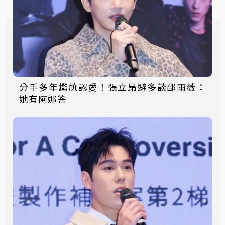
分手多年尷尬認愛！張立昂避多談邵雨薇：
她有阿娜答