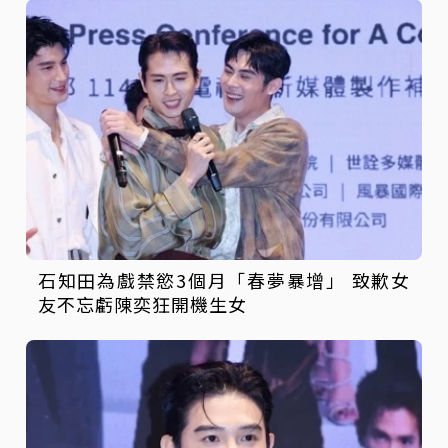
石知田為戲禁慾3個月「春夢暴增」 致歉女
友不忘虧陳奕狂開機生女