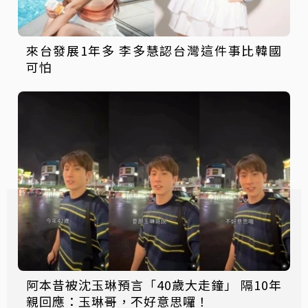
來台發展1年多 李多慧認台灣這件事比韓國
可怕
阿本昔被沈玉琳預言「40歲大走鐘」 隔10年
親回應：玉琳哥，不好意思囉！