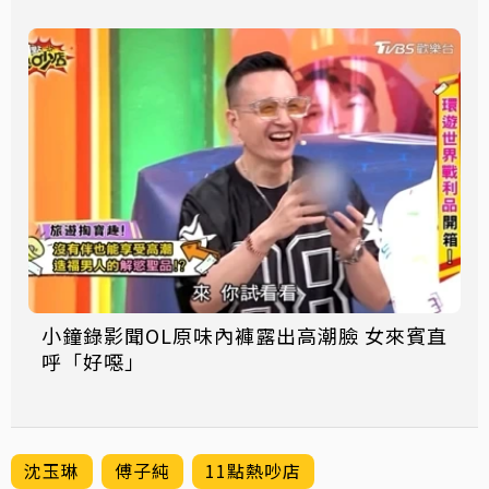
小鐘錄影聞OL原味內褲露出高潮臉 女來賓直
呼「好噁」
沈玉琳
傅子純
11點熱吵店