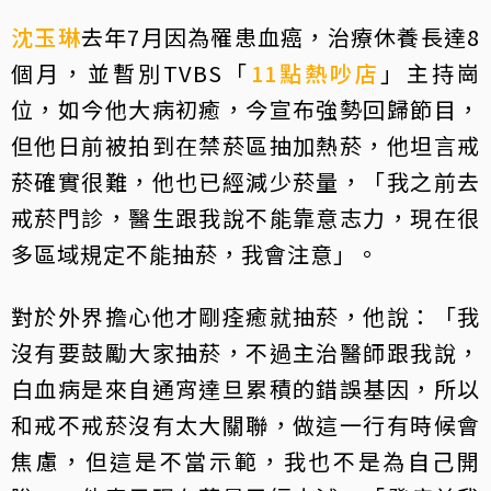
沈玉琳
去年7月因為罹患血癌，治療休養長達8
個月，並暫別TVBS「
11點熱吵店
」主持崗
位，如今他大病初癒，今宣布強勢回歸節目，
但他日前被拍到在禁菸區抽加熱菸，他坦言戒
菸確實很難，他也已經減少菸量，「我之前去
戒菸門診，醫生跟我說不能靠意志力，現在很
多區域規定不能抽菸，我會注意」。
對於外界擔心他才剛痊癒就抽菸，他說：「我
沒有要鼓勵大家抽菸，不過主治醫師跟我說，
白血病是來自通宵達旦累積的錯誤基因，所以
和戒不戒菸沒有太大關聯，做這一行有時候會
焦慮，但這是不當示範，我也不是為自己開