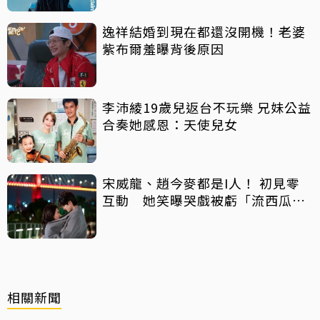
逸祥結婚到現在都還沒開機！老婆
紫布爾羞曝背後原因
李沛綾19歲兒返台不玩樂 兄妹公益
合奏她感恩：天使兒女
宋威龍、趙今麥都是I人！ 初見零
互動 她笑曝哭戲被虧「流西瓜
汁」
相關新聞