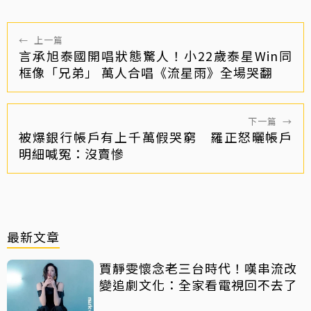
←
上一篇
言承旭泰國開唱狀態驚人！小22歲泰星Win同
框像「兄弟」 萬人合唱《流星雨》全場哭翻
下一篇
→
被爆銀行帳戶有上千萬假哭窮 羅正怒曬帳戶
明細喊冤：沒賣慘
最新文章
賈靜雯懷念老三台時代！嘆串流改
變追劇文化：全家看電視回不去了