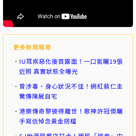
更多新聞報導
IU耳疾惡化後首露面！一口氣曬19張
近照 真實狀態全曝光
曾涉毒、身心狀況不佳！網紅裴仁圭
驚傳陳屍自宅
港樂傳奇黎彼得離世！歌神許冠傑曬
手寫信悼念黃金搭檔
SJ始源早餐店打卡！親民「碰拳」中