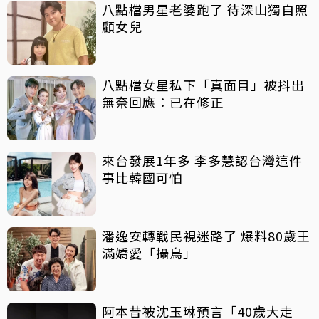
八點檔男星老婆跑了 待深山獨自照
顧女兒
八點檔女星私下「真面目」被抖出
無奈回應：已在修正
來台發展1年多 李多慧認台灣這件
事比韓國可怕
潘逸安轉戰民視迷路了 爆料80歲王
滿嬌愛「攝鳥」
阿本昔被沈玉琳預言「40歲大走