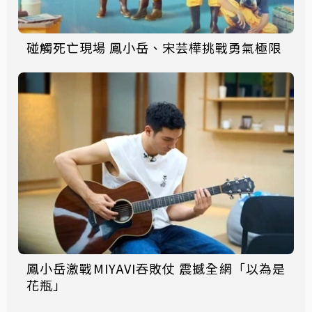
碰觸死亡現場 鳳小岳、宋芸樺挑戰勇氣極限
鳳小岳激戰MIYAVI吞敗仗 震撼全網「以為是
花瓶」