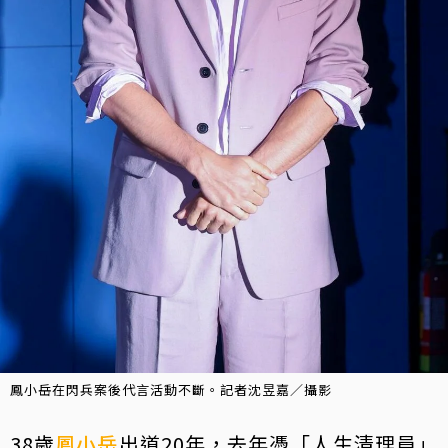
鳳小岳在閃兵案後代言活動不斷。記者沈昱嘉／攝影
38歲
鳳小岳
出道20年，去年憑「人生清理員」