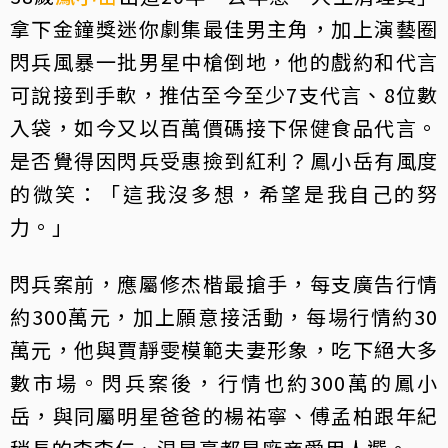
拿下金鐘獎迷你劇集最佳男主角，加上演藝圈
閃兵風暴一批男星中槍倒地，他的戲約和代言
可說接到手軟，推估至今至少7支代言、8位數
入袋，如今又以百萬價碼接下保健食品代言。
是否覺得因閃兵受惠撿到紅利？鳳小岳有風度
的微笑：「這我沒多想，希望是我自己的努
力。」
閃兵案前，應屬修杰楷最搶手，每支廣告行情
約300萬元，加上願意接活動，每場行情約30
萬元，他與賈靜雯模範夫妻形象，吃下絕大多
數市場。閃兵案後，行情也約300萬的鳳小
岳，與同屬明星爸爸的楊祐寧、傅孟柏跟年紀