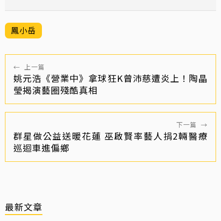
鳳小岳
←
上一篇
姚元浩《營業中》拿球狂K曾沛慈遭炎上！陶晶
瑩揭演藝圈殘酷真相
下一篇
→
群星做公益送暖花蓮 巫啟賢率藝人捐2輛醫療
巡迴車進偏鄉
最新文章