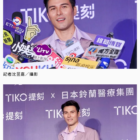
記者沈昱嘉／攝影