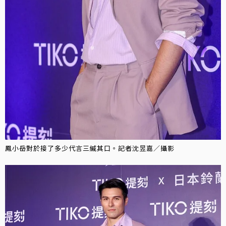
鳳小岳對於接了多少代言三緘其口。記者沈昱嘉／攝影