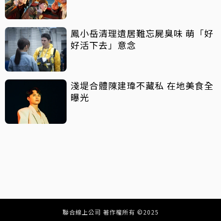
鳳小岳清理遺居難忘屍臭味 萌「好
好活下去」意念
淺堤合體陳建瑋不藏私 在地美食全
曝光
聯合線上公司 著作權所有 ©2025