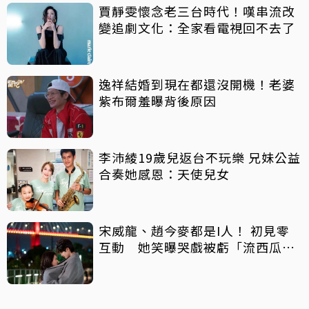
賈靜雯懷念老三台時代！嘆串流改
變追劇文化：全家看電視回不去了
逸祥結婚到現在都還沒開機！老婆
紫布爾羞曝背後原因
李沛綾19歲兒返台不玩樂 兄妹公益
合奏她感恩：天使兒女
宋威龍、趙今麥都是I人！ 初見零
互動 她笑曝哭戲被虧「流西瓜
汁」