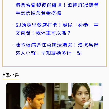
港樂傳奇黎彼得離世！歌神許冠傑曬
手寫信悼念黃金搭檔
SJ始源早餐店打卡！親民「碰拳」中
文直問：我停車可以嗎？
陳聆薇病逝江蕙崩潰爆哭！洩抗癌過
來人心聲：早知讓她多化一點
#鳳小岳