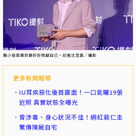
鳳小岳意識到要好好照顧自己。記者沈昱嘉／攝影
更多新聞報導
IU耳疾惡化後首露面！一口氣曬19張
近照 真實狀態全曝光
曾涉毒、身心狀況不佳！網紅裴仁圭
驚傳陳屍自宅