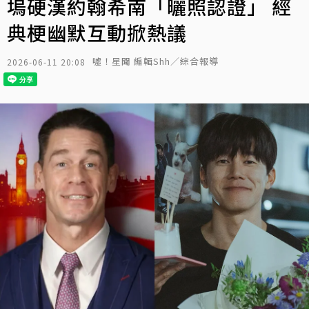
塢硬漢約翰希南「曬照認證」 經
典梗幽默互動掀熱議
噓！星聞 編輯Shh／綜合報導
2026-06-11 20:08