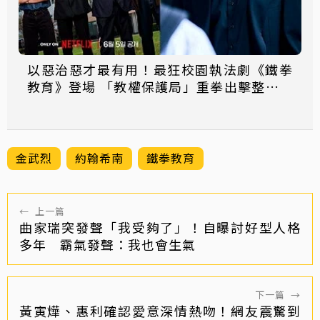
以惡治惡才最有用！最狂校園執法劇《鐵拳
教育》登場 「教權保護局」重拳出擊整頓失
序校園太爽
金武烈
約翰希南
鐵拳教育
←
上一篇
曲家瑞突發聲「我受夠了」！自曝討好型人格
多年 霸氣發聲：我也會生氣
下一篇
→
黃寅燁、惠利確認愛意深情熱吻！網友震驚到