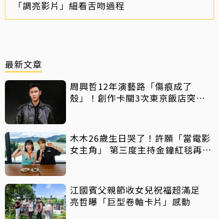
「調亮影片」細看舌吻過程
最新文章
周興哲12年演藝路「傷痕成了
殼」！創作卡關3次東京飯店突找
回靈感
木木26歲生日哭了！許願「當電影
女主角」 第三度主持金鐘紅毯再喊
話
江國賓父親節收女兒祝福超滿足
亮哲曝「巨型卷軸卡片」感動