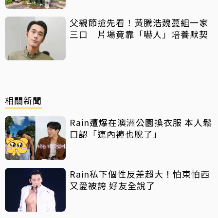
父親節搶先看！黃騰浩魏蔓組一家
三口 片場竟靠「嚇人」培養默契
相關新聞
Rain遭爆在澳洲公園換衣服 本人鬆
口認「連內褲也脫了」
Rain私下個性反差超大！怕東怕西
又愛被誇 好友全說了