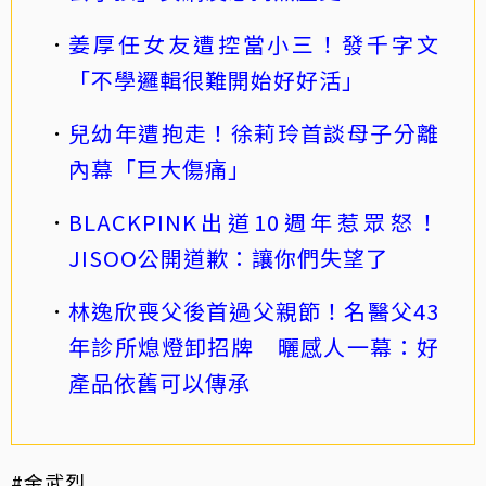
姜厚任女友遭控當小三！發千字文
「不學邏輯很難開始好好活」
兒幼年遭抱走！徐莉玲首談母子分離
內幕「巨大傷痛」
BLACKPINK出道10週年惹眾怒！
JISOO公開道歉：讓你們失望了
林逸欣喪父後首過父親節！名醫父43
年診所熄燈卸招牌 曬感人一幕：好
產品依舊可以傳承
#金武烈