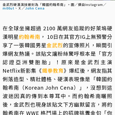
金武烈硬漢演技被封為「韓國約翰希南」。圖／擷自Instagram／
m00ut
、Ｘ／
John Cena
在全球坐擁超過 2100 萬網友追蹤的好萊塢硬
漢明星
約翰希南
， 10日在其官方IG上無預警分
享了一張韓國男星
金武烈
的宣傳照片，瞬間引
爆網友熱議。該貼文讓粉絲驚呼根本是「官方
認證亞洲雙胞胎」！原來是金武烈主演
Netflix新影集《
鐵拳教育
》爆紅後，網友指其
俐落造型、精壯體格、硬漢表現像是「韓國約
翰希南（Korean John Cena）」，沒想到這
波迷因真的傳到本尊耳中。而約翰希南曬照
後，金武烈也現身該貼文下方幽默留言，將約
翰希南在 WWE 格鬥場上的招牌挑釁金句「你