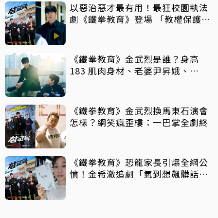
以惡治惡才最有用！最狂校園執法
劇《鐵拳教育》登場 「教權保護
局」重拳出擊整頓失序校園太爽
《鐵拳教育》金武烈是誰？身高
183 肌肉身材、老婆尹昇娥、
《Sweet Home》金英厚⋯快認
識！
《鐵拳教育》金武烈換馬東石演會
怎樣？網笑瘋歪樓：一巴掌全劇終
《鐵拳教育》恐龍家長引爆全網公
憤！金希澈追劇「氣到想飆髒話」
演員朴知研親曝心聲