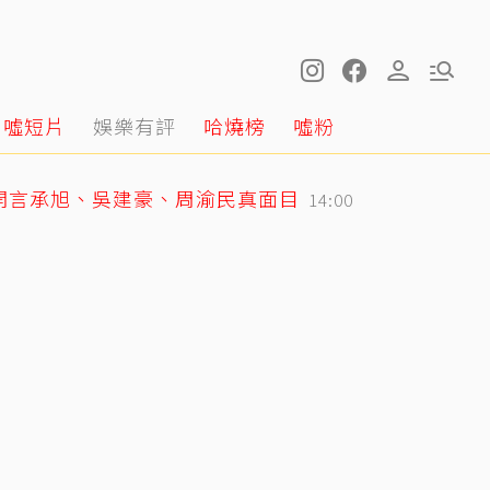
噓短片
娛樂有評
哈燒榜
噓粉
開言承旭、吳建豪、周渝民真面目
14:00