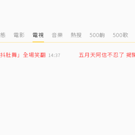
動態
電影
電視
音樂
熱搜
500齣
500歌
「抖肚舞」全場笑翻
五月天阿信不忍了 揭
14:37