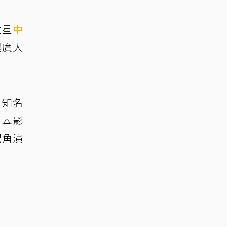
女星
中
與廣大
是知名
日本影
配角演