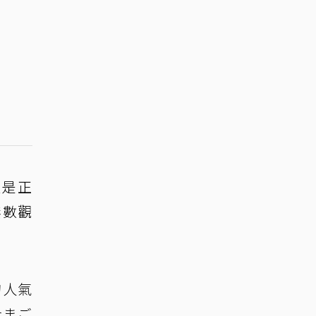
愛是正
無數觀
的人氣
たまご