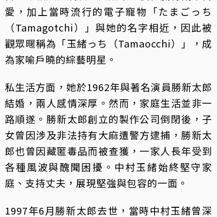
愛，加上當時流行的電子寵物「たまごっち
（Tamagotchi）」與她的名字相近，因此被
觀眾暱稱為「玉緒っち（Tamaocchi）」，成
為家喻戶曉的綜藝明星。
私生活方面，她於1962年與著名演員勝新太郎
結婚，兩人感情深厚。然而，家庭生活並非一
路順遂。勝新太郎創立的製作公司倒閉後，子
女曾因涉及非法持有大麻遭警方逮捕，勝新太
郎也曾因藏匿毒品而被查獲，一家人長年受到
各種風波與醜聞困擾。中村玉緒始終堅守家
庭、支持丈夫，展現堅強與包容的一面。
1997年6月勝新太郎去世，當時中村玉緒曾深