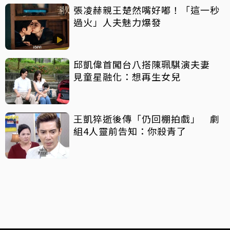
張凌赫親王楚然嘴好嘟！「這一秒
過火」人夫魅力爆發
邱凱偉首闖台八搭陳珮騏演夫妻
見童星融化：想再生女兒
王凱猝逝後傳「仍回棚拍戲」 劇
組4人靈前告知：你殺青了