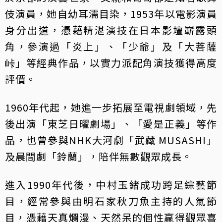
伎演員，她自幼耳濡目染，1953年以電影演員
身分出道，憑藉精湛演技在日本影壇嶄露頭
角，參演過「炎上」、「少爺」及「大菩薩
峠」等經典作品，以實力派配角演技獲得高度
評價。
1960年代起，她進一步拓展至電視劇領域，先
後出演「東芝日曜劇場」、「愛是正義」等作
品，也曾參與NHK大河劇「武藏 MUSASHI」
及晨間劇「鈴蘭」，陪伴無數觀眾成長。
進入1990年代後，中村玉緒成功跨足綜藝節
目，經常參與由明石家秋刀魚主持的人氣節
目，憑藉天真爛漫、天然呆的個性贏得觀眾喜