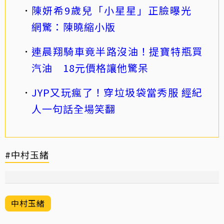
陳妍希9歲兒「小星星」正臉曝光
網驚：陳曉縮小版
連晨翔騎車竟半路沒油！提寶特瓶買
汽油 18元價格讓他驚呆
JYP又玩瘋了！穿垃圾袋當秀服 經紀
人一句話全場笑翻
#中村玉緒
中村玉緒