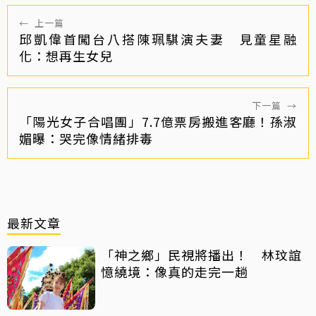
←
上一篇
邱凱偉首闖台八搭陳珮騏演夫妻 見童星融
化：想再生女兒
下一篇
→
「陽光女子合唱團」7.7億票房搬進客廳！孫淑
媚曝：哭完像情緒排毒
最新文章
「神之鄉」民視將播出！ 林玟誼
憶繞境：像真的走完一趟