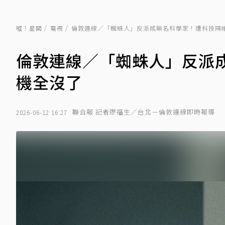
噓！星聞
電視
倫敦連線／「蜘蛛人」反派成無名科學家！遭科技隔
倫敦連線／「蜘蛛人」反派
機全沒了
聯合報 記者廖福生／台北－倫敦連線即時報導
2026-06-12 16:27