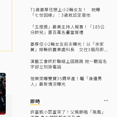
71歲姜厚任戀上小2輪女友！ 她曝
「七世因緣」：3歲就認定是他
「五燈獎」最美主持人報喜！「185公
分帥兒」要百萬名畫當賀禮
姜厚任小2輪女友前夫曝光！以「余家
菁」嫁縣府農業處科長 交往3個月即...
演藝工會終於聯絡上田路路 她一聽這名
字卻立刻掛電話
愷樂突曝雙寶35周早產！曬「身邊男
人」最新情況曝光
即時
許富凱小巨蛋哭了！父親節唱「南風」