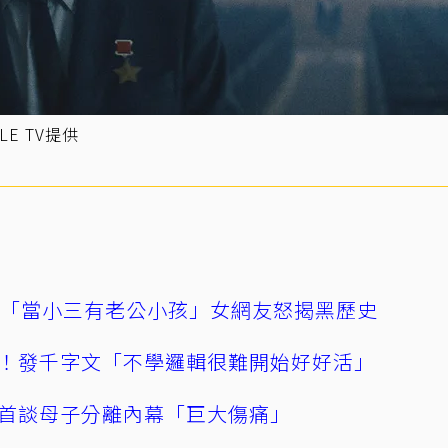
E TV提供
爆「當小三有老公小孩」女網友怒揭黑歷史
！發千字文「不學邏輯很難開始好好活」
首談母子分離內幕「巨大傷痛」