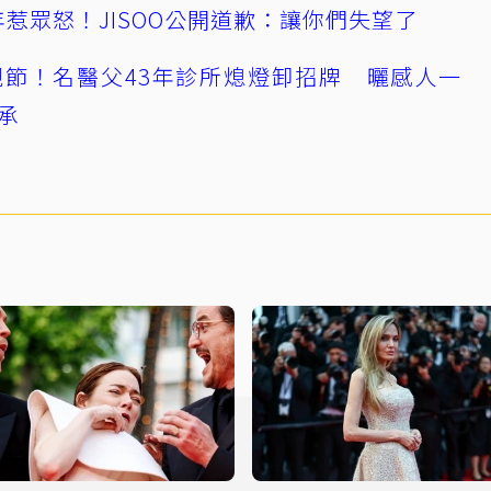
0週年惹眾怒！JISOO公開道歉：讓你們失望了
節！名醫父43年診所熄燈卸招牌 曬感人一
承