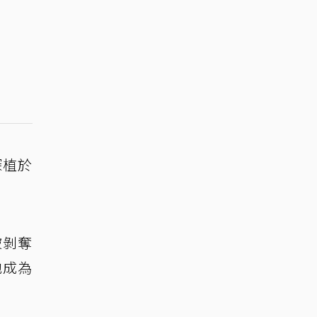
深植於
被剝奪
他成為