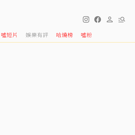
噓短片
娛樂有評
哈燒榜
噓粉