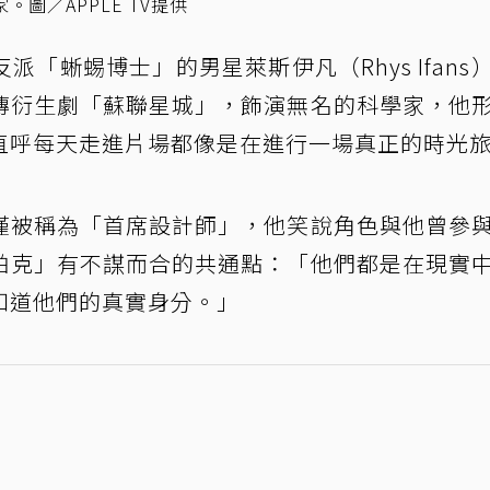
圖／APPLE TV提供
「蜥蜴博士」的男星萊斯伊凡（Rhys Ifans
傳衍生劇「蘇聯星城」，飾演無名的科學家，他
直呼每天走進片場都像是在進行一場真正的時光
僅被稱為「首席設計師」，他笑說角色與他曾參
帕克」有不謀而合的共通點：「他們都是在現實
知道他們的真實身分。」