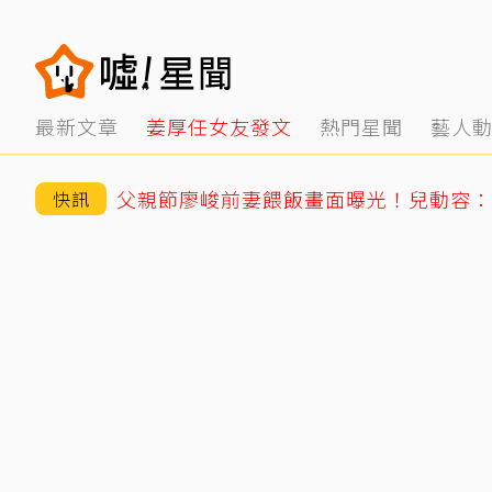
最新文章
姜厚任女友發文
熱門星聞
藝人
父親節廖峻前妻餵飯畫面曝光！兒動容：
快訊