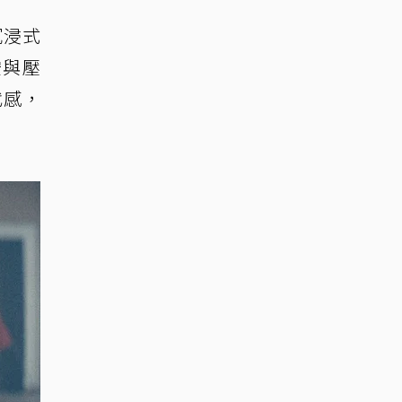
沉浸式
安與壓
代感，