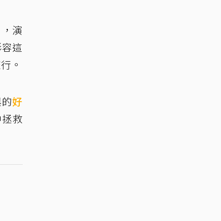
），演
形容這
旅行。
與的
好
中拯救