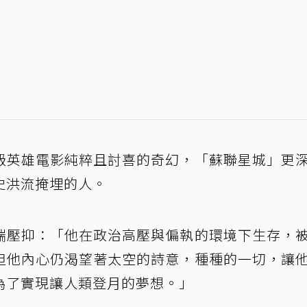
級英雄電影純粹且討喜的奇幻，「蘇聯星城」更
史洪流掩埋的人。
端壓抑：「他在政治高壓與偏執的環境下生存，
但他內心仍渴望著太空的詩意，種種的一切，讓
為了實現讓人類登月的夢想。」