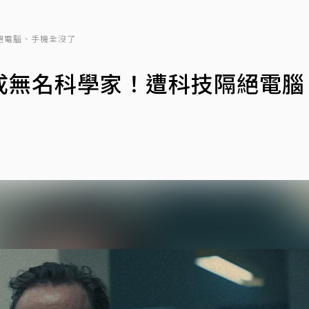
絕電腦、手機全沒了
成無名科學家！遭科技隔絕電腦