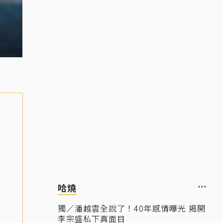
哈燒
獨／潘越雲全說了！40年感情曝光 揭開
李宗盛私下真面目