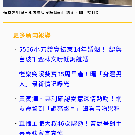
福原愛相隔三年再度接受綜藝節目訪問。圖／摘自X
更多新聞報導
5566小刀證實結束14年婚姻！ 認與
台玻千金林文晴低調離婚
愷樂突曝雙寶35周早產！曬「身邊男
人」最新情況曝光
黃寅燁、惠利確認愛意深情熱吻！網
友震驚到「調亮影片」細看舌吻過程
直播主肥大叔46歲驟逝！昔競爭對手
丟丟妹留言哀悼