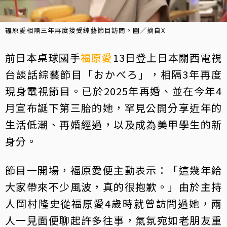
福原愛相隔三年再度接受綜藝節目訪問。圖／摘自X
前日本桌球國手
福原愛
13日登上日本關西電視
台談話綜藝節目「おかべろ」，相隔3年再度
現身電視節目。已於2025年再婚、並在今年4
月宣布誕下第三胎的她，罕見公開分享近年的
生活低潮、再婚經過，以及成為美甲學生的新
身分。
節目一開場，福原愛便主動表示：「這幾年給
大家帶來不少風波，真的很抱歉。」由於主持
人岡村隆史從福原愛4歲時就曾訪問過她，兩
人一見面便聊起許多往事，氣氛宛如老朋友重