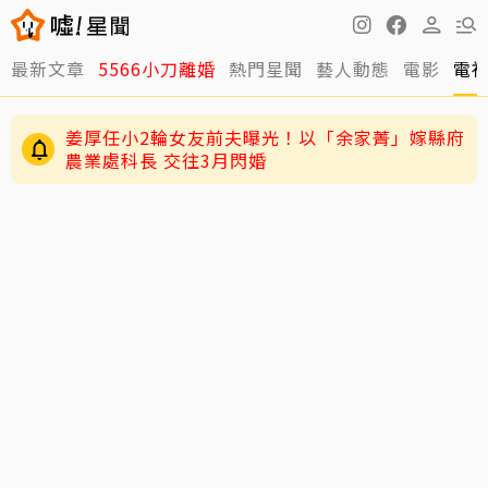
最新文章
5566小刀離婚
熱門星聞
藝人動態
電影
電
姜厚任小2輪女友前夫曝光！以「余家菁」嫁縣府
農業處科長 交往3月閃婚