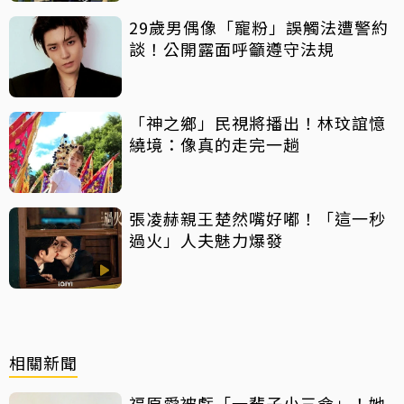
29歲男偶像「寵粉」誤觸法遭警約
談！公開露面呼籲遵守法規
「神之鄉」民視將播出！林玟誼憶
繞境：像真的走完一趟
張凌赫親王楚然嘴好嘟！「這一秒
過火」人夫魅力爆發
相關新聞
福原愛被虧「一輩子小三命」！她