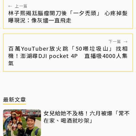
←
上一篇
林子熙揭尪腦瘤開刀後「一夕禿頭」 心疼掉髮
曝現況：像灰燼一直飛走
下一篇
→
百萬YouTuber放火跳「50噸垃圾山」找相
機！澎湖尋DJI pocket 4P 直播吸4000人集
氣
最新文章
女兒給她不及格！六月被爆「常不
在家、喝酒就吵架」