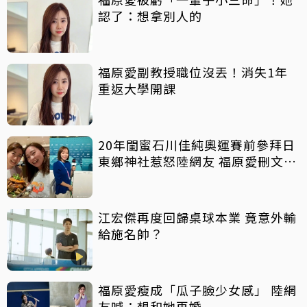
認了：想拿別人的
福原愛副教授職位沒丟！消失1年
重返大學開課
20年閨蜜石川佳純奧運賽前參拜日
東鄉神社惹怒陸網友 福原愛刪文切
割
江宏傑再度回歸桌球本業 竟意外輸
給施名帥？
福原愛瘦成「瓜子臉少女感」 陸網
友喊：想和她再婚