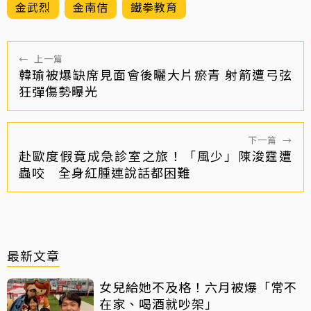
金武烈
金南佶
鐵拳教育
←
上一篇
韓瑜被爆缺席見面會後曬大片瘀青 射箭遭弓弦
狂彈傷勢曝光
下一篇
→
赴歐度假竟成急診室之旅！「風少」陳浚霆遭
蟲咬 全身紅腫連說話都困難
最新文章
女兒給她不及格！六月被爆「常不
在家、喝酒就吵架」