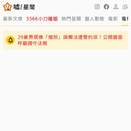
最新文章
5566小刀離婚
熱門星聞
藝人動態
電影
電
29歲男偶像「寵粉」誤觸法遭警約談！公開露面
呼籲遵守法規
4歲兒緊盯AKIRA備戰演唱會 萌學林志玲甜喊
「加油」