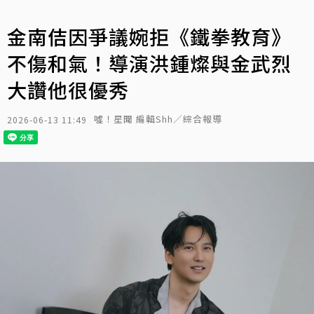
金南佶因爭議婉拒《鐵拳教育》
不傷和氣！導演洪鍾燦與金武烈
大讚他很優秀
噓！星聞 編輯Shh／綜合報導
2026-06-13 11:49