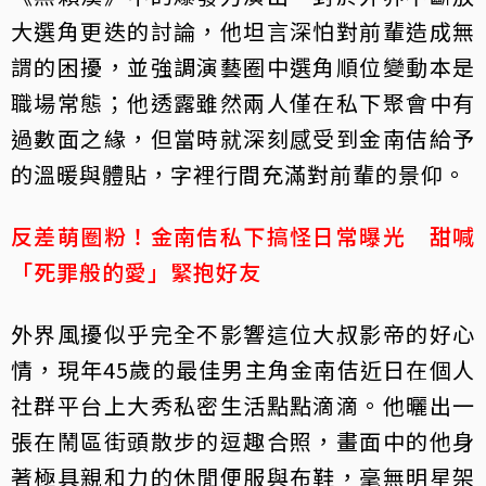
大選角更迭的討論，他坦言深怕對前輩造成無
謂的困擾，並強調演藝圈中選角順位變動本是
職場常態；他透露雖然兩人僅在私下聚會中有
過數面之緣，但當時就深刻感受到金南佶給予
的溫暖與體貼，字裡行間充滿對前輩的景仰。
反差萌圈粉！金南佶私下搞怪日常曝光 甜喊
「死罪般的愛」緊抱好友
外界風擾似乎完全不影響這位大叔影帝的好心
情，現年45歲的最佳男主角金南佶近日在個人
社群平台上大秀私密生活點點滴滴。他曬出一
張在鬧區街頭散步的逗趣合照，畫面中的他身
著極具親和力的休閒便服與布鞋，毫無明星架