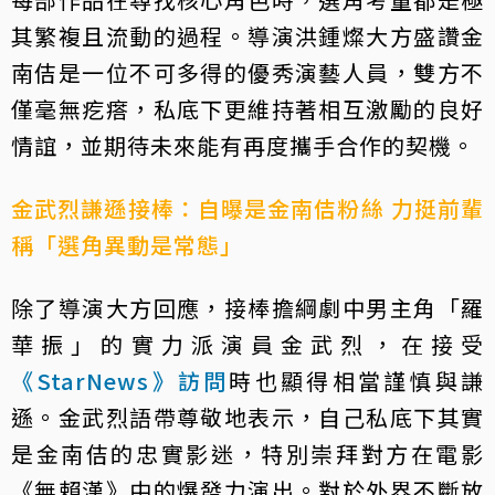
其繁複且流動的過程。導演洪鍾燦大方盛讚金
南佶是一位不可多得的優秀演藝人員，雙方不
僅毫無疙瘩，私底下更維持著相互激勵的良好
情誼，並期待未來能有再度攜手合作的契機。
金武烈謙遜接棒：自曝是金南佶粉絲 力挺前輩
稱「選角異動是常態」
除了導演大方回應，接棒擔綱劇中男主角「羅
華振」的實力派演員金武烈，在接受
《StarNews》訪問
時也顯得相當謹慎與謙
遜。金武烈語帶尊敬地表示，自己私底下其實
是金南佶的忠實影迷，特別崇拜對方在電影
《無賴漢》中的爆發力演出。對於外界不斷放