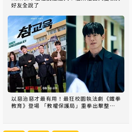
好友全說了
以惡治惡才最有用！最狂校園執法劇《鐵拳
教育》登場 「教權保護局」重拳出擊整頓失
序校園太爽