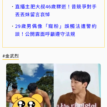
直播主肥大叔46歲驟逝！昔競爭對手
丟丟妹留言哀悼
29歲男偶像「寵粉」誤觸法遭警約
談！公開露面呼籲遵守法規
#金武烈