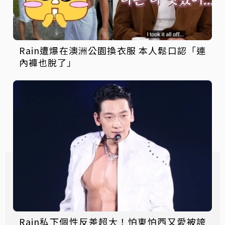
Rain遭爆在澳洲公園換衣服 本人鬆口認「連
內褲也脫了」
Rain私下個性反差超大！怕東怕西又愛被誇