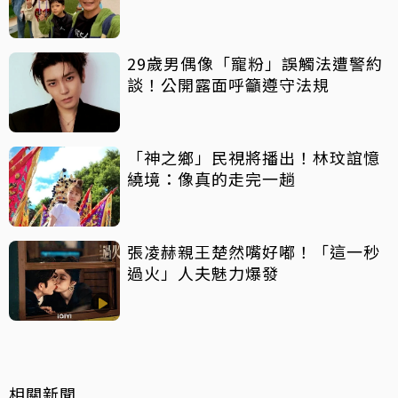
29歲男偶像「寵粉」誤觸法遭警約
談！公開露面呼籲遵守法規
「神之鄉」民視將播出！林玟誼憶
繞境：像真的走完一趟
張凌赫親王楚然嘴好嘟！「這一秒
過火」人夫魅力爆發
相關新聞