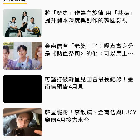
將「歷史」作為主旋律 用「共鳴」
提升劇本深度與創作的韓國影視
金南佶有「老婆」了！曝真實身分
是《熱血祭司》的他：可以馬上結
婚
可望打破韓星見面會最長紀錄！金
南佶預告4月見
韓星寵粉！李敏鎬、金南佶與LUCY
樂團4月接力來台