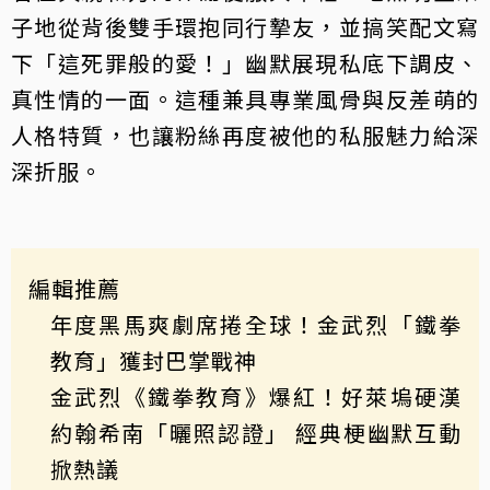
子地從背後雙手環抱同行摯友，並搞笑配文寫
下「這死罪般的愛！」幽默展現私底下調皮、
真性情的一面。這種兼具專業風骨與反差萌的
人格特質，也讓粉絲再度被他的私服魅力給深
深折服。
編輯推薦
年度黑馬爽劇席捲全球！金武烈「鐵拳
教育」獲封巴掌戰神
金武烈《鐵拳教育》爆紅！好萊塢硬漢
約翰希南「曬照認證」 經典梗幽默互動
掀熱議