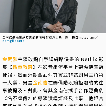
金南佶是備受網友喜愛的南韓演技派男星。圖／擷自Instagram／
namgildaero
金武烈
主演改編自爭議網路漫畫的 Netflix 影
集《
鐵拳教育
》在影音串流平台上架頻傳奪冠
捷報，然而近期金武烈其實並非該劇男主角第
一人選，男星
金南佶
在籌備階段婉拒邀約的往
事被提及。對此，曾與金南佶攜手合作經典劇
《名不虛傳》的導演洪鍾燦談及此事，他坦言
每部作品在尋找核心角色時，選角考量都是極