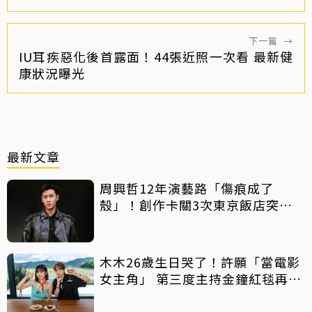
下一篇
→
IU耳疾惡化後首露面！44張近照一次看 最新健
康狀況曝光
最新文章
周興哲12年演藝路「傷痕成了
殼」！創作卡關3次東京飯店突找
回靈感
木木26歲生日哭了！許願「當電影
女主角」 第三度主持金鐘紅毯再喊
話