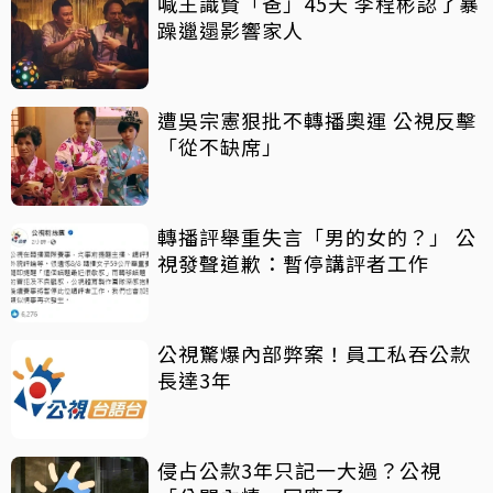
喊王識賢「爸」45天 李程彬認了暴
躁邋遢影響家人
遭吳宗憲狠批不轉播奧運 公視反擊
「從不缺席」
轉播評舉重失言「男的女的？」 公
視發聲道歉：暫停講評者工作
公視驚爆內部弊案！員工私吞公款
長達3年
侵占公款3年只記一大過？公視