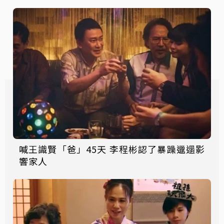
喊王識賢「爸」45天 李程彬認了暴躁邋遢影
響家人