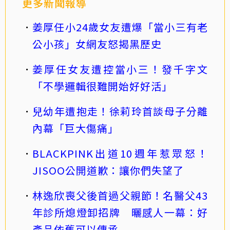
更多新聞報導
姜厚任小24歲女友遭爆「當小三有老
公小孩」女網友怒揭黑歷史
姜厚任女友遭控當小三！發千字文
「不學邏輯很難開始好好活」
兒幼年遭抱走！徐莉玲首談母子分離
內幕「巨大傷痛」
BLACKPINK出道10週年惹眾怒！
JISOO公開道歉：讓你們失望了
林逸欣喪父後首過父親節！名醫父43
年診所熄燈卸招牌 曬感人一幕：好
產品依舊可以傳承