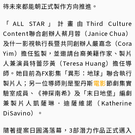
待未來都能朝正式製作方向推進。
「ALL STAR」計畫由Third Culture
Content聯合創辦人蔡月蓉（Janice Chua）
及什一影視執行長暨共同創辦人嚴嘉念（Cora
Yim）擔任監製，並邀請台裔美籍作家、製片
人兼演員特蕾莎黃（Teresa Huang）擔任導
師。她目前為FX影集「異形：地球」聯合執行
製片人；另一位導師則是聖丹斯
電影
節劇集實
驗室成員、《神探南希》及「末日地堡」編劇
兼製片人凱薩琳．迪薩維諾（Katherine
DiSavino）。
隨著提案日圓滿落幕，3部潛力作品正式邁入