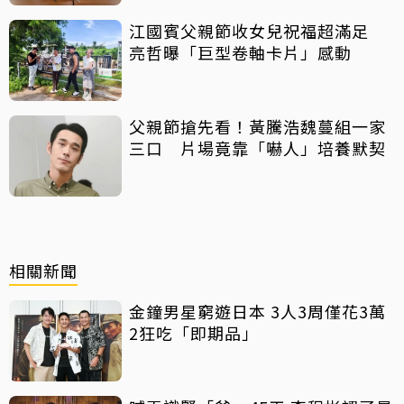
江國賓父親節收女兒祝福超滿足
亮哲曝「巨型卷軸卡片」感動
父親節搶先看！黃騰浩魏蔓組一家
三口 片場竟靠「嚇人」培養默契
相關新聞
金鐘男星窮遊日本 3人3周僅花3萬
2狂吃「即期品」