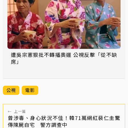
遭吳宗憲狠批不轉播奧運 公視反擊「從不缺
席」
公視
電影
←
上一篇
曾涉毒、身心狀況不佳！韓71萬網紅裴仁圭驚
傳陳屍自宅 警方調查中