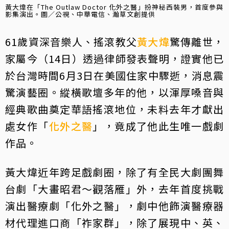
黃大煒在「The Outlaw Doctor 化外之醫」扮神秘西裝男，首度參與
影集演出。圖／公視、中華電信、瀚草文創提供
61歲資深音樂人、搖滾教父
黃大煒
驚傳離世，
家屬今（14日）透過律師發表聲明，證實他已
於台灣時間6月3日在美國住家中驟逝，消息震
驚演藝圈。縱橫歌壇多年的他，以渾厚嗓音與
經典歌曲奠定華語搖滾地位，未料去年才獻出
處女作「
化外之醫
」，竟成了他此生唯一戲劇
作品。
黃大煒近年跨足戲劇圈，除了有全民大劇團舞
台劇「大畫昭君～觀落雁」外，去年首度挑戰
演出醫療劇「化外之醫」，劇中他飾演醫療器
材代理進口商「祚家群」，除了展現中、英、