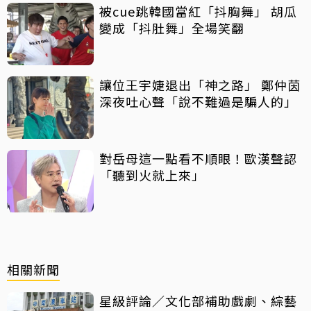
被cue跳韓國當紅「抖胸舞」 胡瓜
變成「抖肚舞」全場笑翻
讓位王宇婕退出「神之路」 鄭仲茵
深夜吐心聲「說不難過是騙人的」
對岳母這一點看不順眼！歐漢聲認
「聽到火就上來」
相關新聞
星級評論／文化部補助戲劇、綜藝