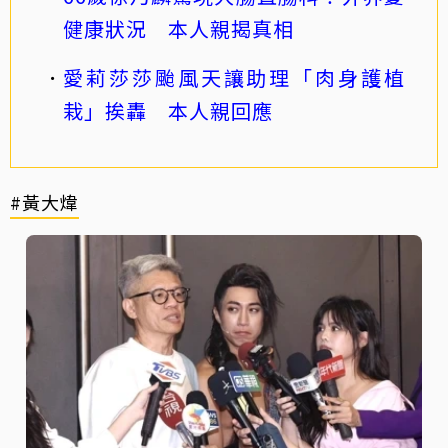
健康狀況 本人親揭真相
愛莉莎莎颱風天讓助理「肉身護植
栽」挨轟 本人親回應
#黃大煒