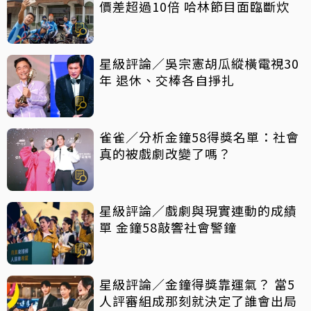
價差超過10倍 哈林節目面臨斷炊
星級評論／吳宗憲胡瓜縱橫電視30
年 退休、交棒各自掙扎
雀雀／分析金鐘58得獎名單：社會
真的被戲劇改變了嗎？
星級評論／戲劇與現實連動的成績
單 金鐘58敲響社會警鐘
星級評論／金鐘得獎靠運氣？ 當5
人評審組成那刻就決定了誰會出局