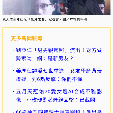
黃大煒去年出席「化外之醫」記者會。圖／本報資料照
更多新聞報導
劉亞仁「男男親密照」流出！對方做
勢索吻 網：是新男友？
姜厚任認愛七世重逢！女友學歷背景
遭疑 列6點反擊：你們不懂
五月天冠佑20愛女遭AI合成不雅影
像 小玫瑰劉芯妤親回擊：已截圖
66歲徐乃麟驚現大腸直腸科！外界憂