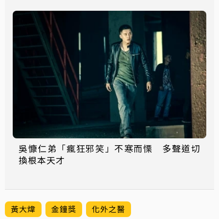
吳慷仁弟「瘋狂邪笑」不寒而慄 多聲道切
換根本天才
黃大煒
金鐘獎
化外之醫