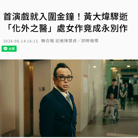
首演戲就入圍金鐘！黃大煒驟逝
「化外之醫」處女作竟成永別作
聯合報 記者陳慧貞／即時報導
2026-06-14 16:15