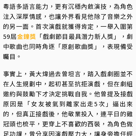
粵語多語言能力，更有沉穩內斂演技，為角色
注入深厚情感，也讓外界看見他除了音樂之外
的另一面。首次演戲就獲得肯定，一舉入圍第
59屆
金鐘獎
「戲劇節目最具潛力新人獎」，劇
中歌曲也同時角逐「原創歌曲獎」，表現備受
矚目。
事實上，黃大煒過去曾坦言，踏入戲劇圈並不
在人生規劃中，起初甚至抗拒演戲，但在劇組
邀約與鼓勵下才決定挑戰自我。他曾提及接戲
原因是「女友被氣到離家出走5次」逼出來
的，但真正接戲後，他敬業投入，連平日的雞
冠頭也梳平，更穿上不喜歡的西裝，為角色做
足功課，曾分享因演戲壓力大，讓身旁擔任經