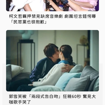
柯文哲羈押禁見缺席音樂劇 劇團坦言錯愕曝
「民眾黨也很抱歉」
郭雪芙被「兩段式告白吻」狂親60秒 驚見大
咖歌手哭了