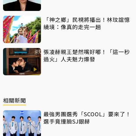
「神之鄉」民視將播出！林玟誼憶
繞境：像真的走完一趟
張凌赫親王楚然嘴好嘟！「這一秒
過火」人夫魅力爆發
相關新聞
最強男團選秀「SCOOL」要來了！
選手竟撞臉SJ銀赫