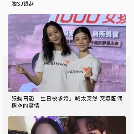
臉SJ銀赫
張鈞甯恐「生日被求婚」喊太突然 突爆配偶
欄空的實情