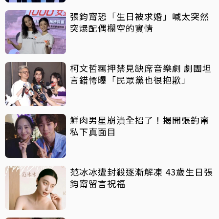
張鈞甯恐「生日被求婚」喊太突然
突爆配偶欄空的實情
柯文哲羈押禁見缺席音樂劇 劇團坦
言錯愕曝「民眾黨也很抱歉」
鮮肉男星崩潰全招了！揭開張鈞甯
私下真面目
范冰冰遭封殺逐漸解凍 43歲生日張
鈞甯留言祝福