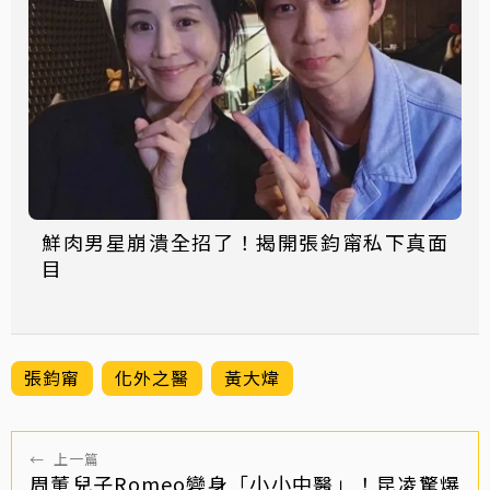
鮮肉男星崩潰全招了！揭開張鈞甯私下真面
目
張鈞甯
化外之醫
黃大煒
←
上一篇
周董兒子Romeo變身「小小中醫」！昆凌驚爆