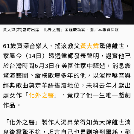
黃大煒(右)當時出席「化外之醫」金鐘慶功宴。圖／本報資料照
61歲資深音樂人、搖滾教父
黃大煒
驚傳離世，
家屬今（14日）透過律師發表聲明，證實他已
於台灣時間6月3日在美國住家中驟逝，消息震
驚演藝圈。縱橫歌壇多年的他，以渾厚嗓音與
經典歌曲奠定華語搖滾地位，未料去年才獻出
處女作「
化外之醫
」，竟成了他一生唯一戲劇
作品。
「化外之醫」製作人湯昇榮得知黃大煒離世消
息後震驚不捨，坦言自己也是剛接到噩耗，稍