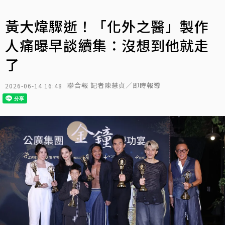
黃大煒驟逝！「化外之醫」製作
人痛曝早談續集：沒想到他就走
了
聯合報 記者陳慧貞／即時報導
2026-06-14 16:48