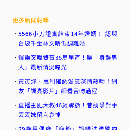
更多新聞報導
5566小刀證實結束14年婚姻！ 認與
台玻千金林文晴低調離婚
愷樂突曝雙寶35周早產！曬「身邊男
人」最新情況曝光
黃寅燁、惠利確認愛意深情熱吻！網
友「調亮影片」細看舌吻過程
直播主肥大叔46歲驟逝！昔競爭對手
丟丟妹留言哀悼
29歲男偶像「寵粉」誤觸法遭警約