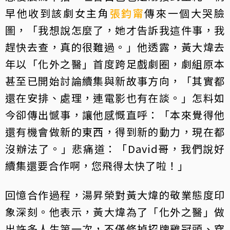
早他收到該劇女主角
張鈞甯
傳來一個大哭臉
圖，「我想說怎麼了，她才告訴我這件事，我
趕快去查，真的很難過。」他透露，黃大煒去
年以「化外之醫」首度跨足戲劇圈，劇組原本
甚至已開始討論續集與新故事方向，「其實都
還在安排、處理，連電影也有在談。」怎料如
今卻傳出憾事，讓他感慨直呼：「本來覺得他
還有機會做新的東西，得到新的動力，現在都
沒辦法了。」悲痛道：「David哥，我們說好
續集還要合作啊，您飛得太快了啦！」
回憶合作過程，湯昇榮對黃大煒的敬業態度印
象深刻。他表示，黃大煒為了「化外之醫」做
出許多人生第一次，不僅修掉招牌雞冠頭、穿