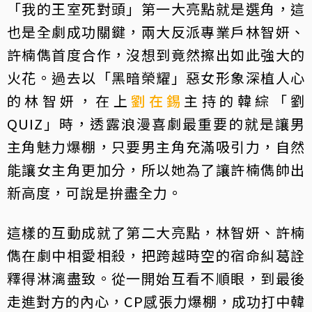
「我的王室死對頭」第一大亮點就是選角，這
也是全劇成功關鍵，兩大反派專業戶林智妍、
許楠儁首度合作，沒想到竟然擦出如此強大的
火花。過去以「黑暗榮耀」惡女形象深植人心
的林智妍，在上
劉在錫
主持的韓綜「劉
QUIZ」時，透露浪漫喜劇最重要的就是讓男
主角魅力爆棚，只要男主角充滿吸引力，自然
能讓女主角更加分，所以她為了讓許楠儁帥出
新高度，可說是拚盡全力。
這樣的互動成就了第二大亮點，林智妍、許楠
儁在劇中相愛相殺，把跨越時空的宿命糾葛詮
釋得淋漓盡致。從一開始互看不順眼，到最後
走進對方的內心，CP感張力爆棚，成功打中韓