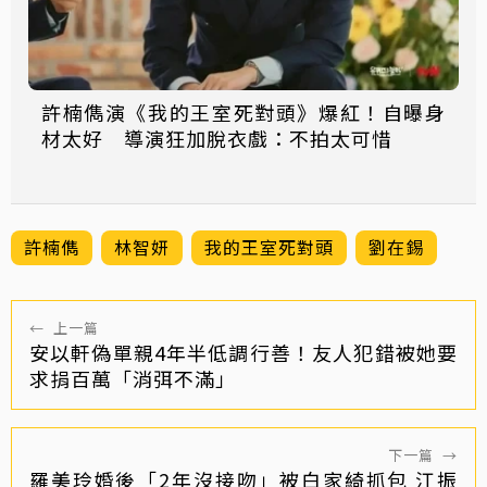
許楠儁演《我的王室死對頭》爆紅！自曝身
材太好 導演狂加脫衣戲：不拍太可惜
許楠儁
林智妍
我的王室死對頭
劉在錫
←
上一篇
安以軒偽單親4年半低調行善！友人犯錯被她要
求捐百萬「消弭不滿」
下一篇
→
羅美玲婚後「2年沒接吻」被白家綺抓包 江振