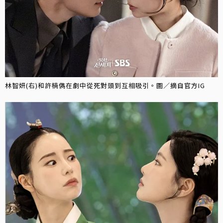
林智妍(右)和許楠儁在劇中從死對頭到互相吸引。圖／摘自官方IG