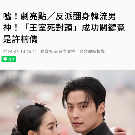
噓！劇亮點／反派翻身韓流男
神！「王室死對頭」成功關鍵竟
是許楠儁
聯合報 記者李姿瑩／台北即時報導
2026-06-14 20:21