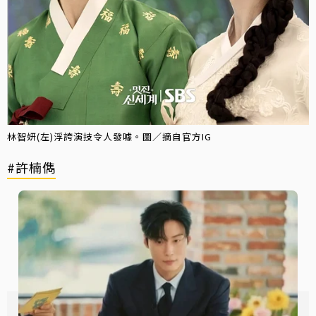
林智妍(左)浮誇演技令人發噱。圖／摘自官方IG
#許楠儁