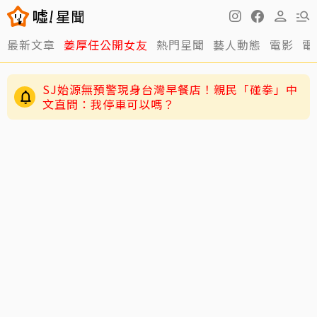
最新文章
姜厚任公開女友
熱門星聞
藝人動態
電影
電
SJ始源無預警現身台灣早餐店！親民「碰拳」中
文直問：我停車可以嗎？