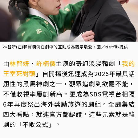
林智妍(左)和許楠儁在劇中的互動成為觀眾最愛。圖／Netflix提供
由
林智妍
、
許楠儁
主演的奇幻浪漫韓劇「
我的
王室死對頭
」自開播後迅速成為2026年最具話
題性的黑馬神劇之一，觀眾追劇到欲罷不能，
不僅收視率屢創新高，更成為SBS電視台相隔
6年再度祭出海外獎勵旅遊的劇組。全劇集結
四大看點，就連官方都認證，這些元素就是韓
劇的「不敗公式」。