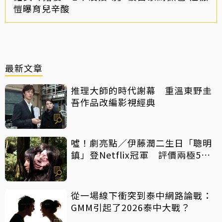
愷曝育兒辛酸
最新文章
推理大師的時代謝幕 重溫東野圭
吾作品改編影視經典
噓！劇亮點／伊藤潤二生日「聰明
鎮」登Netflix冠軍 評價兩極5大
特點一次看
從一場線下衝突到泰中網路論戰：
GMM引起了2026泰中大戰？