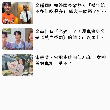
金鍾國吐槽外國後輩藝人「禮金給
不多但吃得多」 網友一聽怒了批毒
舌
金南佶有「老婆」了！曝真實身分
是《熱血祭司》的他：可以馬上結
婚
宋慧喬、宋承憲緋聞傳25年！女神
首揭真相：受不了