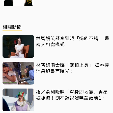
相關新聞
林智妍笑談李到晛「過的不錯」 曝
兩人相處模式
林智妍喝太嗨「涎鎮上身」 揮拳揍
池昌旭畫面曝光！
獨／俞利曖昧「單身即地獄」男星
被抓包！劉在錫說溜嘴鏡頭前1舉
動全都洩