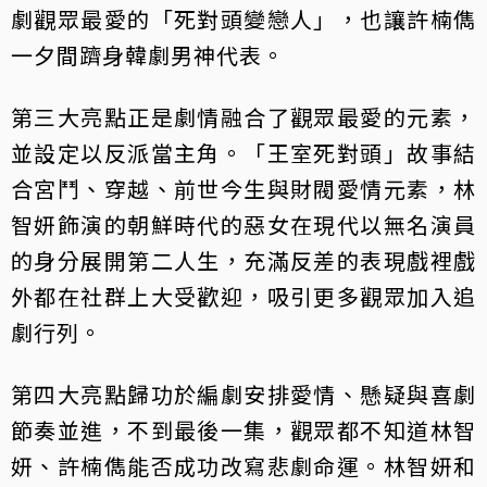
劇觀眾最愛的「死對頭變戀人」，也讓許楠儁
一夕間躋身韓劇男神代表。
第三大亮點正是劇情融合了觀眾最愛的元素，
並設定以反派當主角。「王室死對頭」故事結
合宮鬥、穿越、前世今生與財閥愛情元素，林
智妍飾演的朝鮮時代的惡女在現代以無名演員
的身分展開第二人生，充滿反差的表現戲裡戲
外都在社群上大受歡迎，吸引更多觀眾加入追
劇行列。
第四大亮點歸功於編劇安排愛情、懸疑與喜劇
節奏並進，不到最後一集，觀眾都不知道林智
妍、許楠儁能否成功改寫悲劇命運。林智妍和