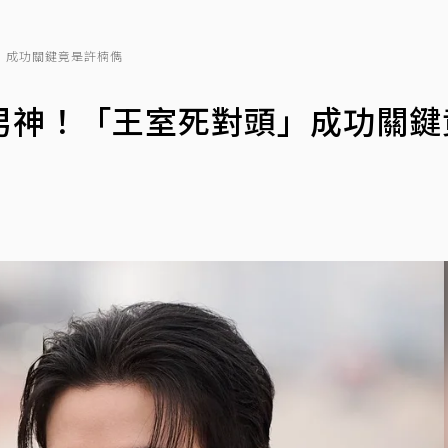
」成功關鍵竟是許楠儁
男神！「王室死對頭」成功關鍵