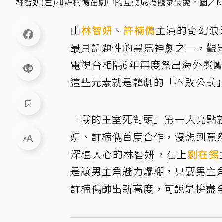
林智妍(左)和許楠儁在劇中的互動成為觀眾最愛。圖／Net
由
林智妍
、
許楠儁
主演的奇幻浪
最具話題性的黑馬神劇之一，觀
電視台相隔6年再度祭出海外獎
這些元素就是韓劇的「不敗公式
「我的王室死對頭」第一大亮點
妍、許楠儁首度合作，沒想到竟
深植人心的林智妍，在上
劉在錫
是讓男主角魅力爆棚，只要男主
許楠儁帥出新高度，可說是拚盡