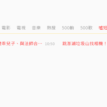
電影
電視
音樂
熱搜
500齣
500歌
噓
GD私下反差萌藏不住！霸總遇大聲公秒變乖兒子、與法師合照掀網暴動
跳澎湖垃圾山找相機
10:50