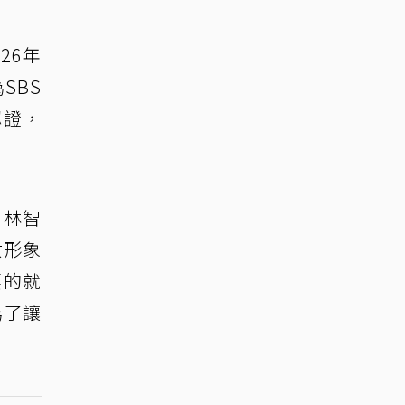
26年
SBS
認證，
戶林智
女形象
要的就
為了讓