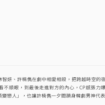
林智妍、許楠儁在劇中相愛相殺，把跨越時空的
看不順眼，到最後走進對方的內心，CP感張力
頭變戀人」，也讓許楠儁一夕間躋身韓劇男神代