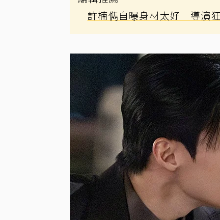
許楠儁自曝身材太好 導演