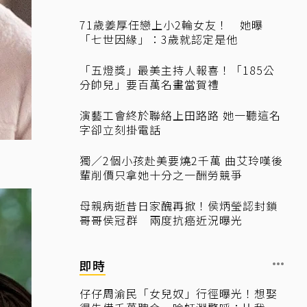
71歲姜厚任戀上小2輪女友！ 她曝
「七世因緣」：3歲就認定是他
「五燈獎」最美主持人報喜！「185公
分帥兒」要百萬名畫當賀禮
演藝工會終於聯絡上田路路 她一聽這名
字卻立刻掛電話
獨／2個小孩赴美要燒2千萬 曲艾玲嘆後
輩削價只拿她十分之一酬勞競爭
母親病逝昔日家醜再掀！侯炳瑩認封鎖
哥哥侯冠群 兩度抗癌近況曝光
即時
仔仔周渝民「女兒奴」行徑曝光！想娶