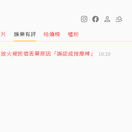
短片
娛樂有評
哈燒榜
噓粉
！放火揭民宿丟棄原因「誤認成按摩棒」
10:20