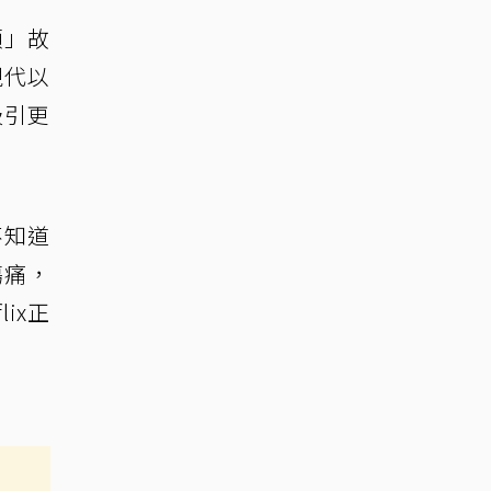
頭」故
現代以
吸引更
不知道
傷痛，
ix正