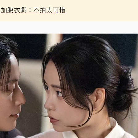
狂加脫衣戲：不拍太可惜