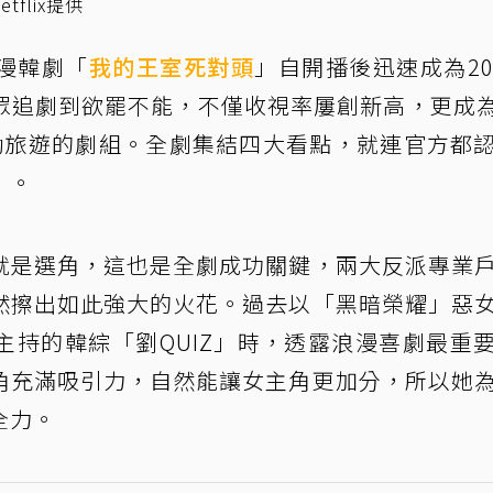
flix提供
漫韓劇「
我的王室死對頭
」自開播後迅速成為20
眾追劇到欲罷不能，不僅收視率屢創新高，更成為
勵旅遊的劇組。全劇集結四大看點，就連官方都
」。
就是選角，這也是全劇成功關鍵，兩大反派專業
然擦出如此強大的火花。過去以「黑暗榮耀」惡
主持的韓綜「劉QUIZ」時，透露浪漫喜劇最重
角充滿吸引力，自然能讓女主角更加分，所以她
全力。