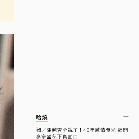
哈燒
獨／潘越雲全說了！40年感情曝光 揭開
李宗盛私下真面目