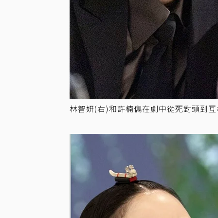
林智妍(右)和許楠儁在劇中從死對頭到互