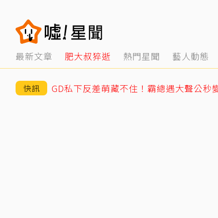
最新文章
肥大叔猝逝
熱門星聞
藝人動態
快訊