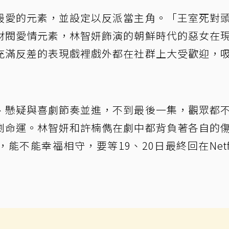
最愛的元素，並設定以反派當主角。「王室死對
財閥愛情元素，林智妍飾演的朝鮮時代的惡女在
充滿反差的表現戲裡戲外都在社群上大受歡迎，
、懸疑與喜劇節奏並進，不到最後一集，觀眾都
劇命運。林智妍和許楠儁在劇中都背負著各自的
不能幸福相守，要等19、20日最終回在Netfl