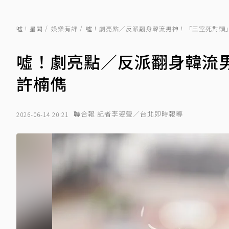
噓！星聞
娛樂有評
噓！劇亮點／反派翻身韓流男神！「王室死對頭
噓！劇亮點／反派翻身韓流
許楠儁
聯合報 記者李姿瑩／台北即時報導
2026-06-14 20:21