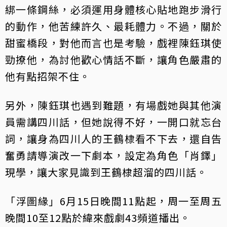
綁一條鋼絲，必須運用身體核心貼地跑步滑行
的動作，他苦練許久、最耗體力。不過，關於
甜蜜橋段，對他而言也是考驗，戲裡陳鈺琪使
勁撩他，為討他歡心情話不斷，讓角色嚴肅的
他有點招架不住。
另外，陳鈺琪也遇到難題，有場戲她與其他演
員需講四川話，但她說得不好，一開口就忘台
詞，讓身為四川人的王鶴棣看不下去，還自告
奮勇請導演改一下劇本，設定為角色「肖鐸」
現學，讓大家見識到王鶴棣超溜的四川話。
「浮圖緣」6月15日晚間11點起，周一至周五
晚間10至12點於緯來戲劇43頻道播出。