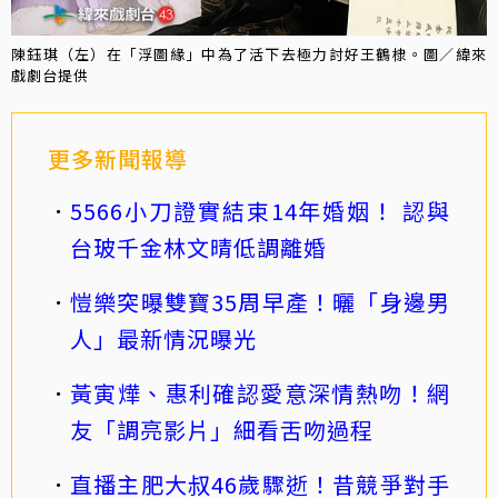
陳鈺琪（左）在「浮圖緣」中為了活下去極力討好王鶴棣。圖／緯來
戲劇台提供
更多新聞報導
5566小刀證實結束14年婚姻！ 認與
台玻千金林文晴低調離婚
愷樂突曝雙寶35周早產！曬「身邊男
人」最新情況曝光
黃寅燁、惠利確認愛意深情熱吻！網
友「調亮影片」細看舌吻過程
直播主肥大叔46歲驟逝！昔競爭對手