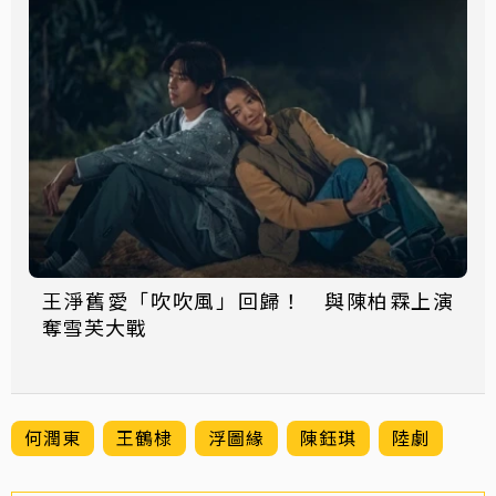
王淨舊愛「吹吹風」回歸！ 與陳柏霖上演
奪雪芙大戰
何潤東
王鶴棣
浮圖緣
陳鈺琪
陸劇