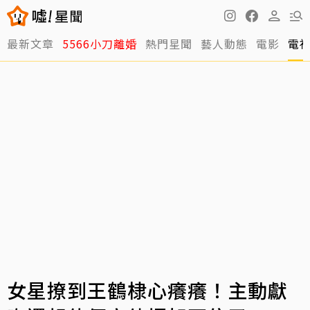
最新文章
5566小刀離婚
熱門星聞
藝人動態
電影
電
女星撩到王鶴棣心癢癢！主動獻