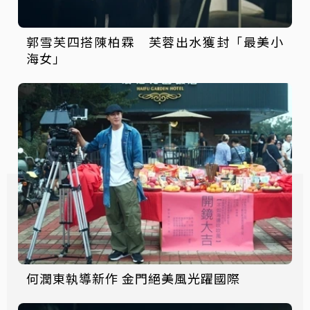
郭雪芙四搭陳柏霖 芙蓉出水獲封「最美小
海女」
何潤東執導新作 金門絕美風光躍國際