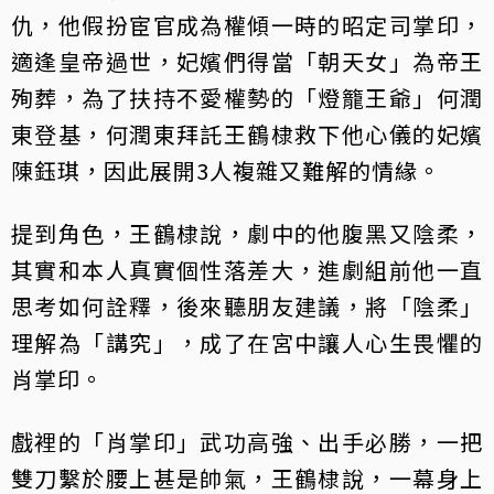
仇，他假扮宦官成為權傾一時的昭定司掌印，
適逢皇帝過世，妃嬪們得當「朝天女」為帝王
殉葬，為了扶持不愛權勢的「燈籠王爺」何潤
東登基，何潤東拜託王鶴棣救下他心儀的妃嬪
陳鈺琪，因此展開3人複雜又難解的情緣。
提到角色，王鶴棣說，劇中的他腹黑又陰柔，
其實和本人真實個性落差大，進劇組前他一直
思考如何詮釋，後來聽朋友建議，將「陰柔」
理解為「講究」，成了在宮中讓人心生畏懼的
肖掌印。
戲裡的「肖掌印」武功高強、出手必勝，一把
雙刀繫於腰上甚是帥氣，王鶴棣說，一幕身上