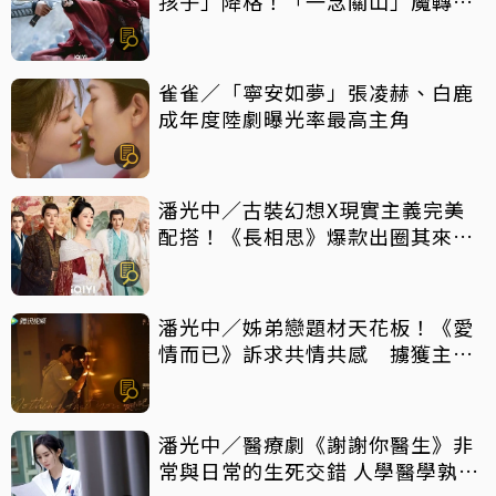
孩子」降格！「一念關山」魔轉成
「癲劇」
雀雀／「寧安如夢」張凌赫、白鹿
成年度陸劇曝光率最高主角
潘光中／古裝幻想X現實主義完美
配搭！《長相思》爆款出圈其來有
自
潘光中／姊弟戀題材天花板！《愛
情而已》訴求共情共感 擄獲主力
觀眾芳心
潘光中／醫療劇《謝謝你醫生》非
常與日常的生死交錯 人學醫學孰輕