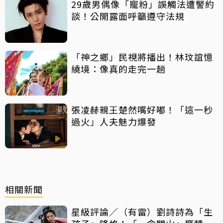
29歲男偶像「寵粉」誤觸法遭警約
談！公開露面呼籲遵守法規
「神之鄉」民視將播出！林玟誼憶
繞境：像真的走完一趟
張凌赫親王楚然嘴好嘟！「這一秒
過火」人夫魅力爆發
相關新聞
星級評論／（有雷）劉詩詩為「生