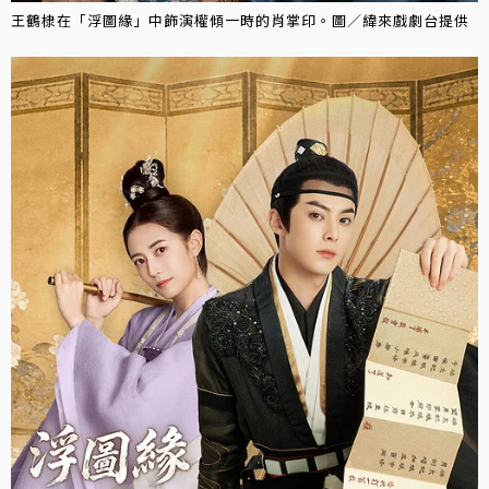
王鶴棣在「浮圖緣」中飾演權傾一時的肖掌印。圖／緯來戲劇台提供