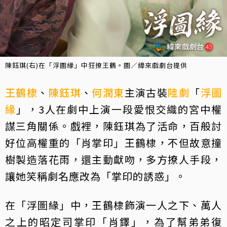
陳鈺琪(右)在「浮圖緣」中狂撩王鶴。圖／緯來戲劇台提供
王鶴棣
、
陳鈺琪
、
何潤東
主演古裝
陸劇
「
浮圖
緣
」，3人在劇中上演一段愛恨交織的宮中權
謀三角關係。戲裡，陳鈺琪為了活命，百般討
好位高權重的「肖掌印」王鶴棣，不但故意撞
樹製造落花雨，還主動獻吻，多方撩人手段，
讓她笑稱劇名應改為「掌印的誘惑」。
在「浮圖緣」中，王鶴棣飾演一人之下、萬人
之上的昭定司掌印「肖鐸」，為了幫弟弟復