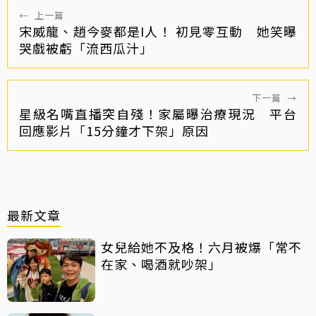
←
上一篇
宋威龍、趙今麥都是I人！ 初見零互動 她笑曝
哭戲被虧「流西瓜汁」
下一篇
→
星級名嘴直播突自殘！家屬曝治療現況 平台
回應影片「15分鐘才下架」原因
最新文章
女兒給她不及格！六月被爆「常不
在家、喝酒就吵架」