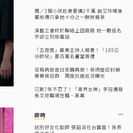
獨／2個小孩赴美要燒2千萬 曲艾玲嘆後
輩削價只拿她十分之一酬勞競爭
演藝工會終於聯絡上田路路 她一聽這名
字卻立刻掛電話
「五燈獎」最美主持人報喜！「185公
分帥兒」要百萬名畫當賀禮
母親病逝昔日家醜再掀！侯炳瑩認封鎖
哥哥侯冠群 兩度抗癌近況曝光
沉默7年不忍了！「車界女神」李冠儀發
長文控職場性騷、黑幕
即時
送別好友化妝師 張韶涵在台露面！孫燕