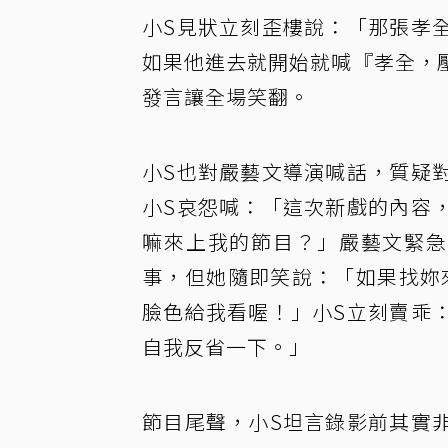
小S見狀立刻歪樓說：「那張孝
如果他進去就開始就喊『孝全，
發言讓全場笑翻。
小S也對嚴藝文導演喊話，質疑
小S哀怨喊：「這次新戲的內容
嘛來上我的節目？」嚴藝文緊急
事，但她隨即笑說：「如果找妳來
臉色給我看喔！」小S立刻賣乖
自我反省一下。」
節目尾聲，小S坦言錄影前其實