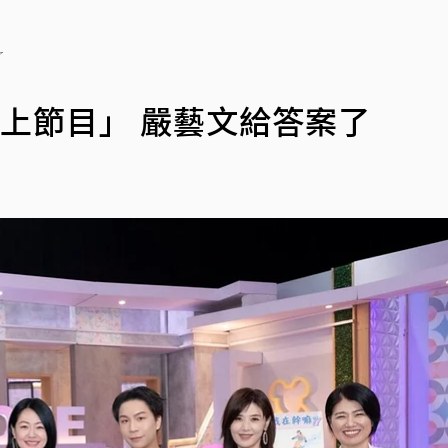
了
上節目」 嚴藝文給答案了