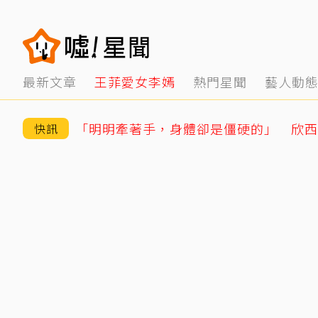
最新文章
王菲愛女李嫣
熱門星聞
藝人動
快訊