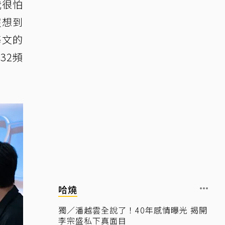
我很怕
沒想到
藝文的
32頻
哈燒
獨／潘越雲全說了！40年感情曝光 揭開
李宗盛私下真面目