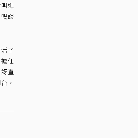
被叫進
，暢談
都活了
曾擔任
驚訝直
同台，