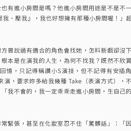
全也有進小房間是嗎？他進小房間用途是不是不
壓我、壓我』，我也好想擁有那種小房間喔！」
對方曾說過有適合的角色會找她，怎料新戲卻沒
，根本是在演我的人生，為何不找我？既然不欣
回憶，只記得稱讚小S演技，但不記得有安插
演，要求妳多給我幾種 Take（表演方式），
：「我不會的，我一定乖乖走進小房間，生自己
非常緊張，甚至在化妝室忍不住「罵髒話」：「