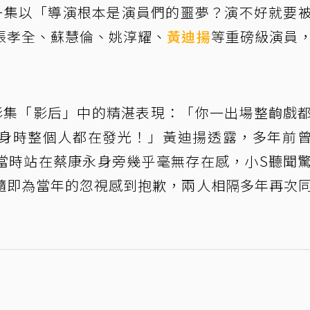
一集以「導演根本是演員們的噩夢？演不好就要
張孝全、蘇慧倫、姚淳耀、
黃迪揚
等重磅級演員
影集「影后」中的精湛表現：「你一出場整齣戲
身時整個人都在發光！」黃迪揚透露，多年前
當時站在蔡康永身旁幾乎毫無存在感，小S聽聞
隨即為當年的忽視感到抱歉，兩人相隔多年再次