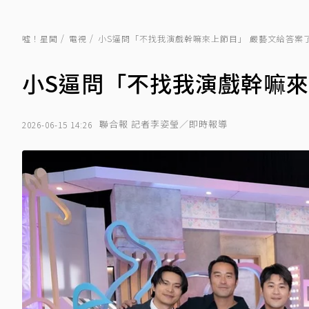
噓！星聞
電視
小S逼問「不找我演戲幹嘛來上節目」 嚴藝文給答案
小S逼問「不找我演戲幹嘛來
聯合報 記者李姿瑩／即時報導
2026-06-15 14:26