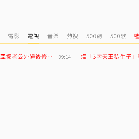
態
電影
電視
音樂
熱搜
500齣
500歌
「明明牽著手，身體卻是僵硬的」 欣西亞揭老公外遇後修復真相
爆「3字天王私生子」
09:14