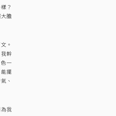
一樣？
超大膽
下文。
賞我幹
角色一
不能擺
的氣、
因為我