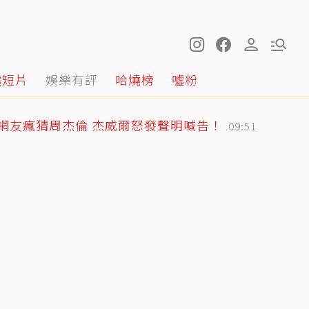
噓短片
娛樂有評
哈燒榜
噓粉
網友瘋猜周杰倫 杰威爾怒發聲明喊告！
09:51