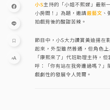
小S
主持的「小姐不熙娣」最新
小房間！」為題，邀請
嚴藝文
、
拍戲背後的酸甜苦辣。
節目中，小S大力讚賞黃迪揚在
起來，外型雖然普通，但角色上
「康熙來了」代班助理主持，但
呼：「你有站在我旁邊過嗎？」
戲劇性的發展令人莞爾。