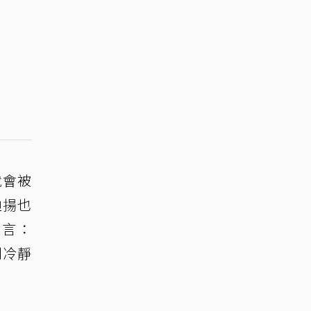
就會被
迪揚也
直言：
則冷靜