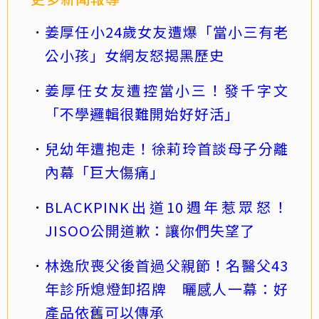
姜厚任小24歲女友遭爆「當小三有老
公小孩」女網友怒揭黑歷史
姜厚任女友遭控當小三！發千字文
「不學邏輯很難開始好好活」
兒幼年遭抱走！徐莉玲首談母子分離
內幕「巨大傷痛」
BLACKPINK出道10週年惹眾怒！
JISOO公開道歉：讓你們失望了
林逸欣喪父後首過父親節！名醫父43
年診所熄燈卸招牌 曬感人一幕：好
產品依舊可以傳承