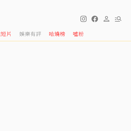
噓短片
娛樂有評
哈燒榜
噓粉