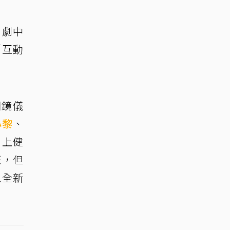
，劇中
「互動
開鏡儀
小黎
、
、上健
任，但
以全新