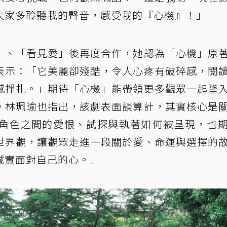
大家多聆聽我的聲音，感受我的『心機』！」
」、「看見愛」後再度合作，她認為「心機」原
表示：「它美麗卻殘酷，令人心疼有破碎感，閱
感掙扎。」期待「心機」能帶領更多觀眾一起墜
。林珮瑜也指出，該劇表面談算計，其實核心是
角色之間的愛恨、試探與執著如何被呈現，也
世界觀，讓觀眾走進一段關於愛、命運與選擇的
誠實面對自己的心。」