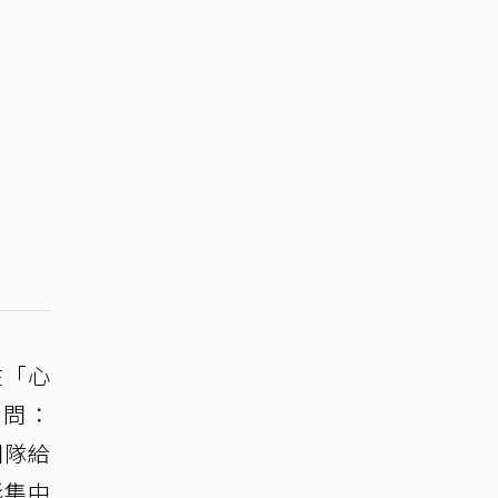
在「心
自問：
團隊給
影集中