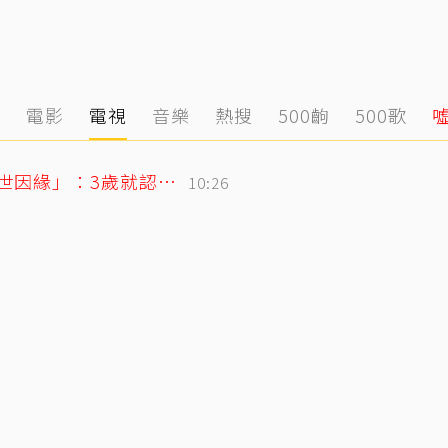
態
電影
電視
音樂
熱搜
500齣
500歌
71歲姜厚任戀上小2輪女友！ 她曝「七世因緣」：3歲就認定是他
10:26