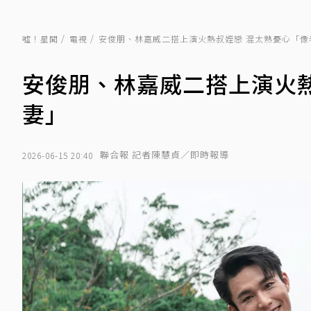
噓！星聞
電視
安俊朋、林嘉威二搭上演火熱叔姪戀 混太熟憂心「像
安俊朋、林嘉威二搭上演火
妻」
聯合報 記者陳慧貞／即時報導
2026-06-15 20:40