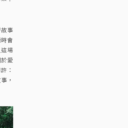
著故事
讀時會
入這場
關於愛
期許：
故事，