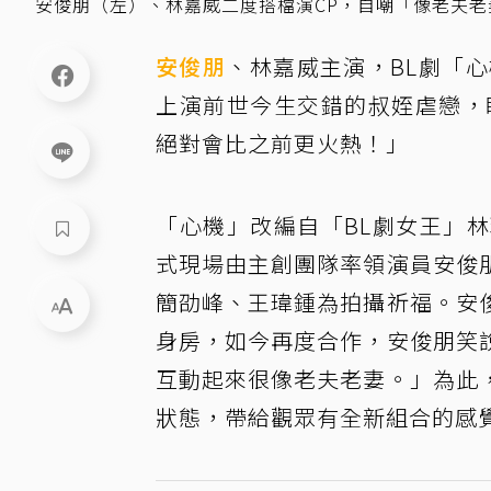
安俊朋（左）、林嘉威二度搭檔演CP，自嘲「像老夫
安俊朋
、林嘉威主演，BL劇「
上演前世今生交錯的叔姪虐戀，
絕對會比之前更火熱！」
「心機」改編自「BL劇女王」
式現場由主創團隊率領演員安俊
簡劭峰、王瑋鍾為拍攝祈福。安
身房，如今再度合作，安俊朋笑
互動起來很像老夫老妻。」為此
狀態，帶給觀眾有全新組合的感