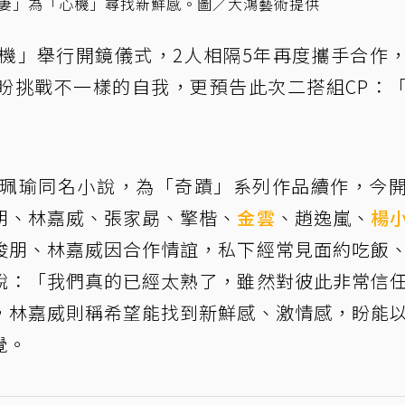
老妻」為「心機」尋找新鮮感。圖／大鴻藝術提供
心機」舉行開鏡儀式，2人相隔5年再度攜手合作
盼挑戰不一樣的自我，更預告此次二搭組CP：
林珮瑜同名小說，為「奇蹟」系列作品續作，今
朋、林嘉威、張家勗、擎楷、
金雲
、趙逸嵐、
楊
俊朋、林嘉威因合作情誼，私下經常見面約吃飯
說：「我們真的已經太熟了，雖然對彼此非常信
，林嘉威則稱希望能找到新鮮感、激情感，盼能
覺。