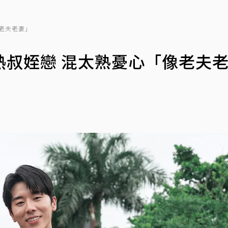
老夫老妻」
熱叔姪戀 混太熟憂心「像老夫