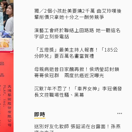
獨／2個小孩赴美要燒2千萬 曲艾玲嘆後
輩削價只拿她十分之一酬勞競爭
演藝工會終於聯絡上田路路 她一聽這名
字卻立刻掛電話
「五燈獎」最美主持人報喜！「185公
分帥兒」要百萬名畫當賀禮
母親病逝昔日家醜再掀！侯炳瑩認封鎖
哥哥侯冠群 兩度抗癌近況曝光
沉默7年不忍了！「車界女神」李冠儀發
長文控職場性騷、黑幕
即時
送別好友化妝師 張韶涵在台露面！孫燕