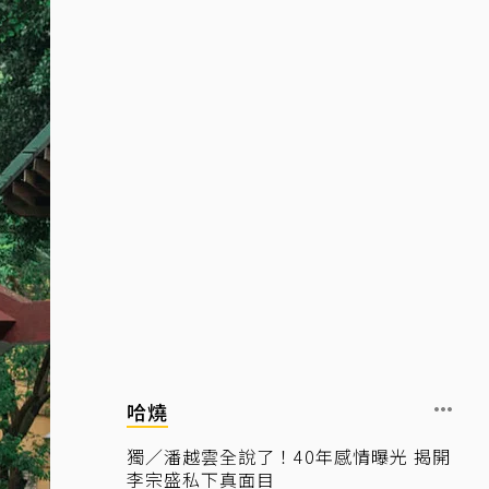
哈燒
獨／潘越雲全說了！40年感情曝光 揭開
李宗盛私下真面目