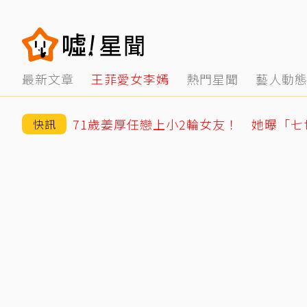
最新文章
王菲愛女李嫣
熱門星聞
藝人動
快訊