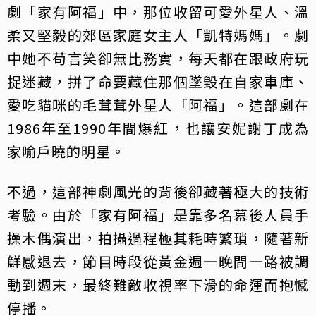
劇「家有阿福」中，那位收留可愛外星人、溫
柔又堅毅的郊區家庭女主人「凱特媽媽」。劇
中她不苟言笑卻無比務實，每天都在跟政府玩
捉迷藏，拼了命要藏住那個墜毀在自家車庫、
愛吃貓咪的毛茸茸外星人「阿福」。這部劇在
1986年至1990年間爆紅，也讓安妮謝丁成為
家喻戶曉的明星。
不過，這部神劇風光的背後卻藏著極大的技術
考驗。由於「家有阿福」是靠多名幕後人員手
操木偶演出，拍攝過程極其耗時繁瑣，隨著新
鮮感退去，節目時段從黃金週一晚間一路被調
動到週末，最終難敵收視率下滑的命運而抱憾
停播。