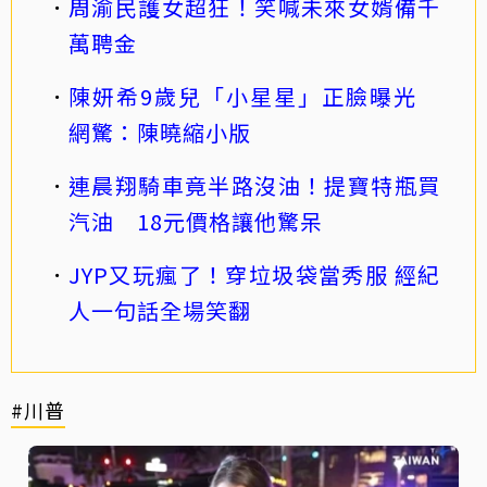
周渝民護女超狂！笑喊未來女婿備千
萬聘金
陳妍希9歲兒「小星星」正臉曝光
網驚：陳曉縮小版
連晨翔騎車竟半路沒油！提寶特瓶買
汽油 18元價格讓他驚呆
JYP又玩瘋了！穿垃圾袋當秀服 經紀
人一句話全場笑翻
#川普