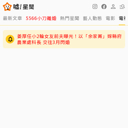
最新文章
5566小刀離婚
熱門星聞
藝人動態
電影
電
姜厚任小2輪女友前夫曝光！以「余家菁」嫁縣府
農業處科長 交往3月閃婚