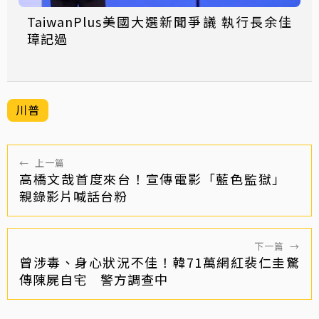
TaiwanPlus美國大選新聞爭議 執行長余佳
璋記過
川普
←
上一篇
高橋文哉首度來台！宣傳電影「藍色監獄」
親錄影片喊話台粉
下一篇
→
曾涉毒、身心狀況不佳！韓71萬網紅裴仁圭驚
傳陳屍自宅 警方調查中