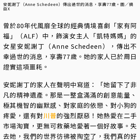
安妮謝丁（Anne Schedeen）傳出過世的消息，享壽77歲。圖／摘
自X
曾於80年代風靡全球的經典情境喜劇「家有阿
福」（ALF）中，飾演女主人「凱特媽媽」的
女星安妮謝丁（Anne Schedeen），傳出不
幸過世的消息，享壽77歲。她的家人已於周日
證實這項噩耗。
安妮謝丁的家人在聲明中寫道：「她留下了非
凡的精神遺產。那是一整盒滿滿的創意能量、
極其機智的幽默感、對家庭的依戀、對小狗的
疼愛，還有對
川普
的強烈厭惡！她熱愛在二手
市場淘寶，更無可救藥地愛著一個好故事。失
去她，我們的世界彷彿被掏空了，我們真的好