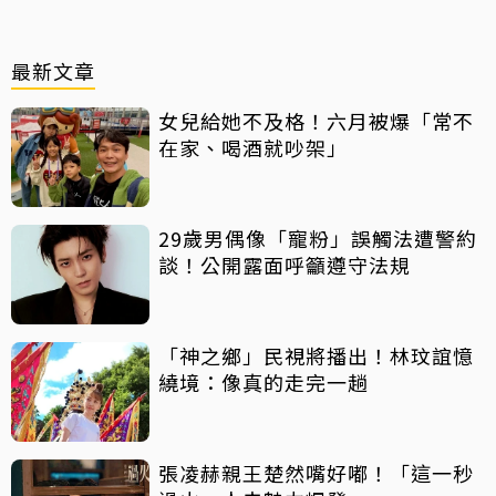
最新文章
女兒給她不及格！六月被爆「常不
在家、喝酒就吵架」
29歲男偶像「寵粉」誤觸法遭警約
談！公開露面呼籲遵守法規
「神之鄉」民視將播出！林玟誼憶
繞境：像真的走完一趟
張凌赫親王楚然嘴好嘟！「這一秒