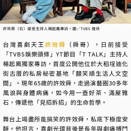
許效舜（右）接受主持人楊起鳳專訪。圖／TVBS 提供
台灣喜劇天王
許效舜
（舜哥），日前接受
「TVBS娛樂頭條」YT節目「T TALK」主持人
楊起鳳獨家專訪，首度公開他位於大稻埕迪化
街古厝的私房秘密基地「囍笑順生活人文空
間」。現年65歲的許效舜，走過演藝圈30多年
風浪與身體病痛，如今用一壺好茶、滿屋雅
石，傳遞他「見招拆招」的生命哲學。
舞台上竭盡所能搞笑的許效舜，私底下極度安
靜。他坦言，喜劇光環背後是長年與劇痛搏鬥