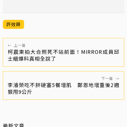
許效舜
←
上一篇
柯震東拍大合照死不站前面！MIRROR成員邱
士縉爆料真相全說了
下一篇
→
李濬榮吃不胖硬塞5餐增肌 鄭恩地增重後2週
狠甩9公斤
最新文章