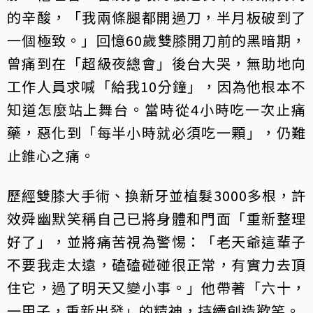
的辛酸，「我兩條腿都開過刀，半月板破到了
一個極致。」回憶60歲雙膝開刀前的黑暗期，
曾痛到在「超級夜總會」後台大哭，無助地向
工作人員求喊「給我10分鐘」，因為他根本不
知道怎麼站上舞台。當時從4小時吃一次止痛
藥，惡化到「每半小時就必須吃一顆」，仍難
止錐心之痛。
歷經雙膝大手術、換新牙並植髮3000多根，許
效舜幽默笑稱自己已將身體和門面「重新整理
好了」，並將痛苦視為警惕：「老天爺這輩子
不要我走太遠，磕磕碰碰很正常，有實力去頂
住它，過了明天又變小事。」他帶著「六十，
一甲子，重新出發」的精神，持續創造歡笑。