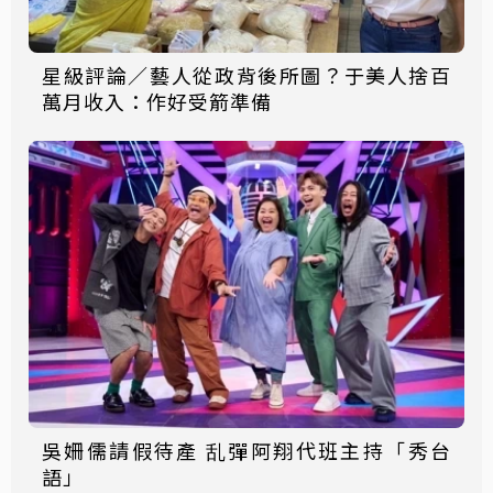
星級評論／藝人從政背後所圖？于美人捨百
萬月收入：作好受箭準備
吳姍儒請假待產 乱彈阿翔代班主持「秀台
語」