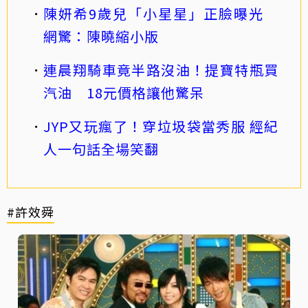
陳妍希9歲兒「小星星」正臉曝光
網驚：陳曉縮小版
連晨翔騎車竟半路沒油！提寶特瓶買
汽油 18元價格讓他驚呆
JYP又玩瘋了！穿垃圾袋當秀服 經紀
人一句話全場笑翻
#許效舜