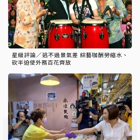
星級評論／逃不過景氣差 綜藝咖酬勞縮水、
砍半迫使外務百花齊放