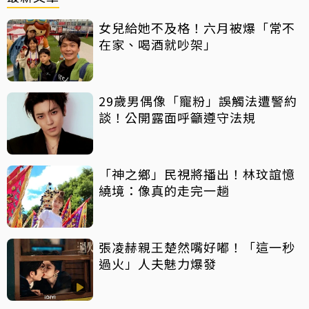
女兒給她不及格！六月被爆「常不
在家、喝酒就吵架」
29歲男偶像「寵粉」誤觸法遭警約
談！公開露面呼籲遵守法規
「神之鄉」民視將播出！林玟誼憶
繞境：像真的走完一趟
張凌赫親王楚然嘴好嘟！「這一秒
過火」人夫魅力爆發