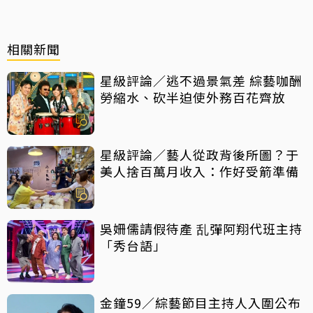
相關新聞
星級評論／逃不過景氣差 綜藝咖酬
勞縮水、砍半迫使外務百花齊放
星級評論／藝人從政背後所圖？于
美人捨百萬月收入：作好受箭準備
吳姍儒請假待產 乱彈阿翔代班主持
「秀台語」
金鐘59／綜藝節目主持人入圍公布