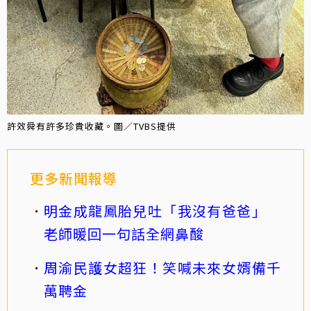
許效舜有許多珍貴收藏。圖／TVBS提供
更多新聞報導
明金成龍鳳胎兒吐「我沒有爸爸」
老師暖回一句話全網鼻酸
周渝民護女超狂！笑喊未來女婿備千
萬聘金