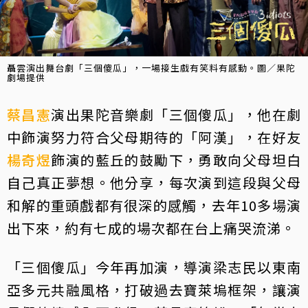
聶雲演出舞台劇「三個傻瓜」，一場接生戲有笑料有感動。圖／果陀
劇場提供
蔡昌憲
演出果陀音樂劇「三個傻瓜」，他在劇
中飾演努力符合父母期待的「阿漢」，在好友
楊奇煜
飾演的藍丘的鼓勵下，勇敢向父母坦白
自己真正夢想。他分享，每次演到這段與父母
和解的重頭戲都有很深的感觸，去年10多場演
出下來，約有七成的場次都在台上痛哭流涕。
「三個傻瓜」今年再加演，導演梁志民以東南
亞多元共融風格，打破過去寶萊塢框架，讓演