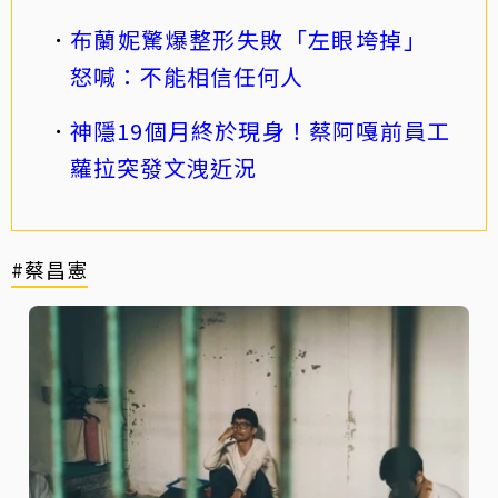
布蘭妮驚爆整形失敗「左眼垮掉」
怒喊：不能相信任何人
神隱19個月終於現身！蔡阿嘎前員工
蘿拉突發文洩近況
#蔡昌憲