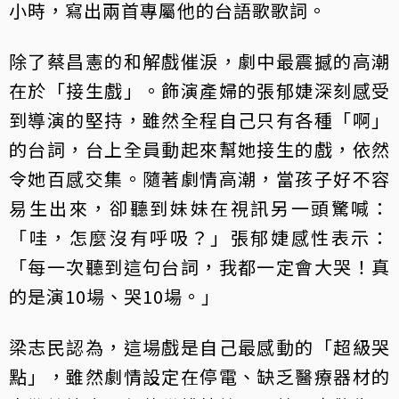
小時，寫出兩首專屬他的台語歌歌詞。
除了蔡昌憲的和解戲催淚，劇中最震撼的高潮
在於「接生戲」。飾演產婦的張郁婕深刻感受
到導演的堅持，雖然全程自己只有各種「啊」
的台詞，台上全員動起來幫她接生的戲，依然
令她百感交集。隨著劇情高潮，當孩子好不容
易生出來，卻聽到妹妹在視訊另一頭驚喊：
「哇，怎麼沒有呼吸？」張郁婕感性表示：
「每一次聽到這句台詞，我都一定會大哭！真
的是演10場、哭10場。」
梁志民認為，這場戲是自己最感動的「超級哭
點」，雖然劇情設定在停電、缺乏醫療器材的