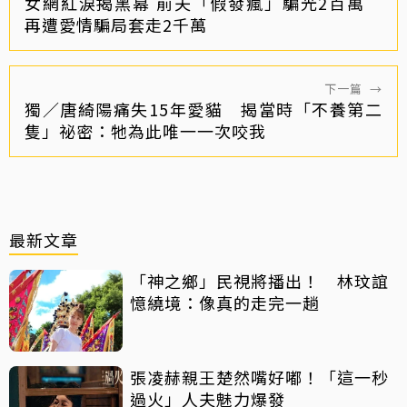
女網紅淚揭黑幕 前夫「假發瘋」騙光2百萬
再遭愛情騙局套走2千萬
下一篇
→
獨／唐綺陽痛失15年愛貓 揭當時「不養第二
隻」祕密：牠為此唯一一次咬我
最新文章
「神之鄉」民視將播出！ 林玟誼
憶繞境：像真的走完一趟
張凌赫親王楚然嘴好嘟！「這一秒
過火」人夫魅力爆發