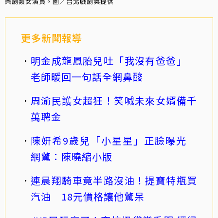
樂劇類女演員。圖／台北戲劇獎提供
更多新聞報導
明金成龍鳳胎兒吐「我沒有爸爸」
老師暖回一句話全網鼻酸
周渝民護女超狂！笑喊未來女婿備千
萬聘金
陳妍希9歲兒「小星星」正臉曝光
網驚：陳曉縮小版
連晨翔騎車竟半路沒油！提寶特瓶買
汽油 18元價格讓他驚呆