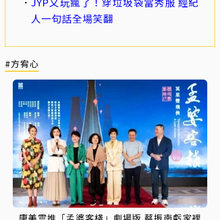
JYP又玩瘋了！穿垃圾袋當秀服 經紀
人一句話全場笑翻
#方宥心
唐美雲推「孟婆客棧」劇場版 蔡振南虧家裡