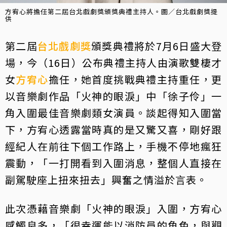
方宥心將擔任第二屆台北戲劇獎頒獎典禮主持人。圖／台北戲劇獎提
供
第二屆
台北戲劇獎
頒獎典禮將於7月6日盛大登
場，今（16日）公布典禮主持人由演歌雙棲才
女
方宥心
擔任，她首度挑戰典禮主持重任，更
以音樂劇作品「火神的眼淚」中「徐子伶」一
角入圍最佳音樂劇類女演員。談起得知入圍當
下，方宥心透露當時真的是又驚又喜，剛好跟
經紀人在前往下個工作路上，手機不停地瘋狂
震動，「一打開看到入圍消息，整個人直接在
副駕駛座上扭來扭去」興奮之情溢於言表。
此次憑藉音樂劇「火神的眼淚」入圍，方宥心
感觸良多，「很幸運能以消防員的角色，與觀