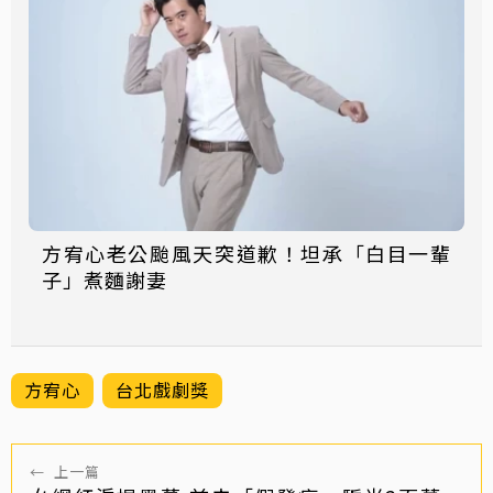
方宥心老公颱風天突道歉！坦承「白目一輩
子」煮麵謝妻
方宥心
台北戲劇獎
←
上一篇