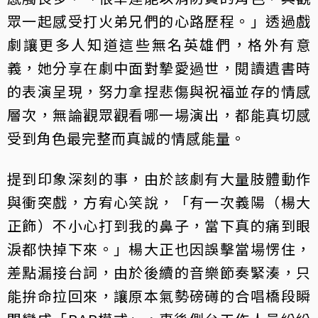
眾一起感受打火弟兄們的心路歷程。」透過戲
劇讓更多人知道這些無名英雄們，格外有意
義，她分享在劇中面對摯愛過世，閱讀遺書時
的表演呈現，努力拿捏悲傷與祝福並存的情感
層次，無論觀眾觀看哪一場演出，都能真切感
受到角色最完整而真誠的情感能量。
提到印象深刻的事，由於該劇有大量肢體動作
與衝突戲，方宥心笑說，「有一次義陽（楊大
正飾）不小心打到我的鼻子，當下真的痛到眼
淚都快掉下來。」楊大正也因誤擊當場愣住，
差點漏接台詞，由於後續的音樂節奏緊湊，只
能拚命拉回來，讓原本氣勢磅礡的合唱橋段瞬