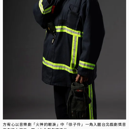
方宥心以音樂劇「火神的眼淚」中「徐子伶」一角入圍台北戲劇獎音