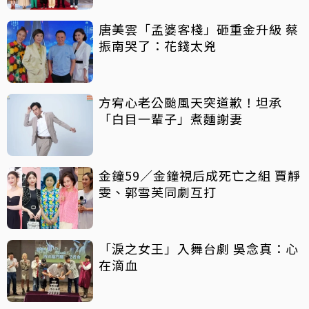
唐美雲「孟婆客棧」砸重金升級 蔡
振南哭了：花錢太兇
方宥心老公颱風天突道歉！坦承
「白目一輩子」煮麵謝妻
金鐘59／金鐘視后成死亡之組 賈靜
雯、郭雪芙同劇互打
「淚之女王」入舞台劇 吳念真：心
在滴血