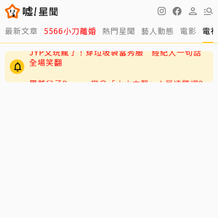
最新文章
5566小刀離婚
熱門星聞
藝人動態
電影
電
周董兒子Romeo變身「小小中醫」！昆凌驚爆8
歲兒會把脈
JYP又玩瘋了！穿垃圾袋當秀服 經紀人一句話
全場笑翻