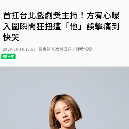
首扛台北戲劇獎主持！方宥心曝
入圍瞬間狂扭遭「他」誤擊痛到
快哭
聯合報 記者陳慧貞／即時報導
2026-06-16 17:50