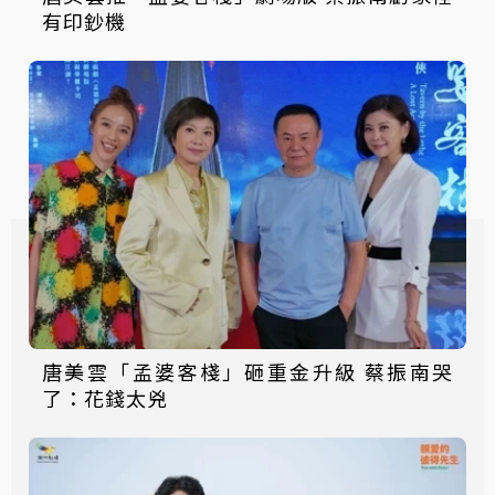
有印鈔機
唐美雲「孟婆客棧」砸重金升級 蔡振南哭
了：花錢太兇