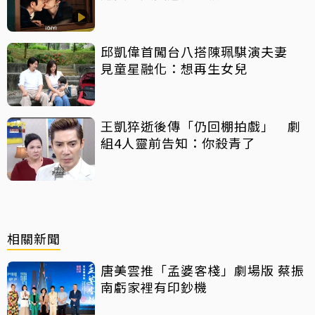
邱凱偉首闖台八搭陳珮騏演夫妻
見童星融化：想再生女兒
王凱猝逝後傳「仍回棚拍戲」 劇
組4人靈前告知：你殺青了
相關新聞
唐美雲推「孟婆客棧」劇場版 蔡振
南虧家裡有印鈔機