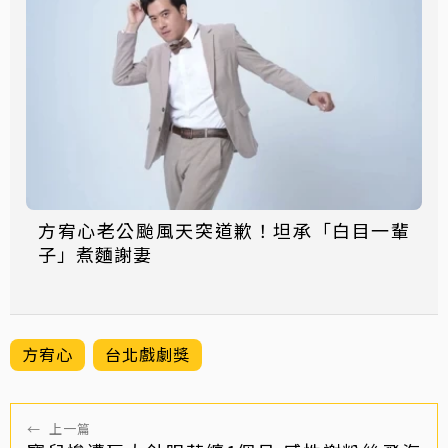
方宥心老公颱風天突道歉！坦承「白目一輩
子」煮麵謝妻
方宥心
台北戲劇獎
←
上一篇