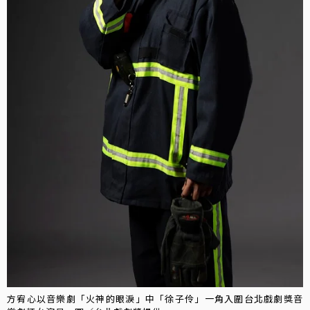
方宥心以音樂劇「火神的眼淚」中「徐子伶」一角入圍台北戲劇獎音