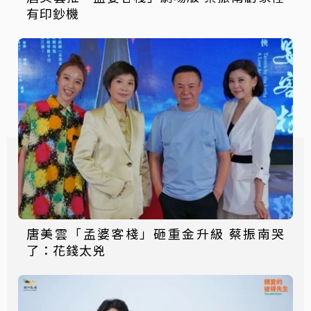
有印鈔機
唐美雲「孟婆客棧」砸重金升級 蔡振南哭
了：花錢太兇