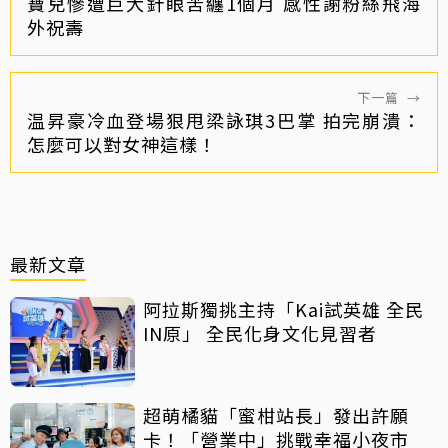
寶兒慘遭巨大針眼苦纏1個月 感性謝粉絲飛海
外祝壽
下一篇
→
温昇豪冷血登場狠甩梁詠琪3巴掌 拍完崩潰：
怎麼可以對女神這樣！
最新文章
阿拉斯獨挑主持「Kai試英雄 全民
IN原」 全民化身文化見習者
超萌橘貓「蜜柑站長」發出許願
卡！「營業中」挑戰幸福小夜市