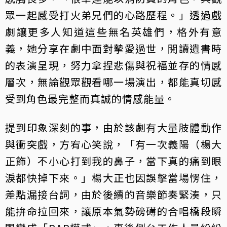
眾一起感受打火弟兄們的心路歷程。」透過戲
劇讓更多人知道這些無名英雄們，格外有意
義，她分享在劇中面對摯愛過世，閱讀遺書時
的表演呈現，努力拿捏悲傷與祝福並存的情感
層次，無論觀眾觀看哪一場演出，都能真切感
受到角色最完整而真誠的情感能量。
提到印象深刻的事，由於該劇有大量肢體動作
與衝突戲，方宥心笑說，「有一次義陽（楊大
正飾）不小心打到我的鼻子，當下真的痛到眼
淚都快掉下來。」楊大正也因誤擊當場愣住，
差點漏接台詞，由於後續的音樂節奏緊湊，只
能拚命拉回來，讓原本氣勢磅礡的合唱橋段瞬