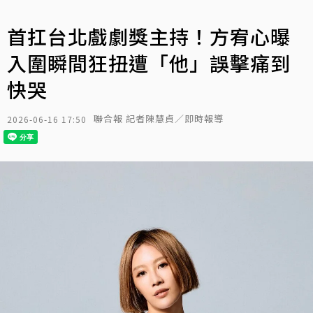
首扛台北戲劇獎主持！方宥心曝
入圍瞬間狂扭遭「他」誤擊痛到
快哭
聯合報 記者陳慧貞／即時報導
2026-06-16 17:50