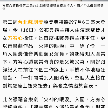
方宥心將擔任第二屆台北戲劇獎頒獎典禮主持人。圖／台北戲劇獎提
供
第二屆
台北戲劇獎
頒獎典禮將於7月6日盛大登
場，今（16日）公布典禮主持人由演歌雙棲才
女
方宥心
擔任，她首度挑戰典禮主持重任，更
以音樂劇作品「火神的眼淚」中「徐子伶」一
角入圍最佳音樂劇類女演員。談起得知入圍當
下，方宥心透露當時真的是又驚又喜，剛好跟
經紀人在前往下個工作路上，手機不停地瘋狂
震動，「一打開看到入圍消息，整個人直接在
副駕駛座上扭來扭去」興奮之情溢於言表。
此次憑藉音樂劇「火神的眼淚」入圍，方宥心
感觸良多，「很幸運能以消防員的角色，與觀