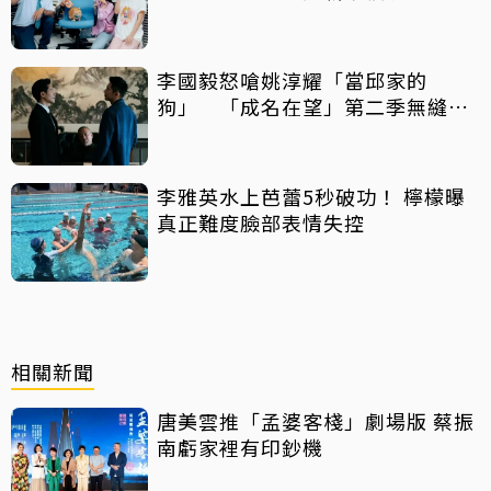
李國毅怒嗆姚淳耀「當邱家的
狗」 「成名在望」第二季無縫開
播
李雅英水上芭蕾5秒破功！ 檸檬曝
真正難度臉部表情失控
相關新聞
唐美雲推「孟婆客棧」劇場版 蔡振
南虧家裡有印鈔機