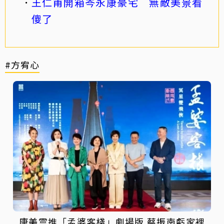
王仁甫開箱岑永康豪宅 無敵美景看
傻了
#方宥心
唐美雲推「孟婆客棧」劇場版 蔡振南虧家裡