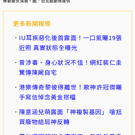
樂劇類女演員。圖／台北戲劇獎提供
更多新聞報導
IU耳疾惡化後首露面！一口氣曬19張
近照 真實狀態全曝光
曾涉毒、身心狀況不佳！網紅裴仁圭
驚傳陳屍自宅
港樂傳奇黎彼得離世！歌神許冠傑曬
手寫信悼念黃金搭檔
陳意涵兒萌露面「神複製基因」 嗆尪
買廢物結局神反轉