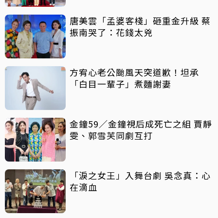
唐美雲「孟婆客棧」砸重金升級 蔡
振南哭了：花錢太兇
方宥心老公颱風天突道歉！坦承
「白目一輩子」煮麵謝妻
金鐘59／金鐘視后成死亡之組 賈靜
雯、郭雪芙同劇互打
「淚之女王」入舞台劇 吳念真：心
在滴血