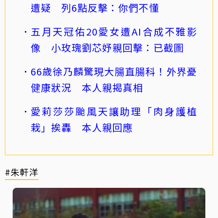
遭疑 列6點反擊：你們不懂
五月天冠佑20愛女遭AI合成不雅影
像 小玫瑰劉芯妤親回擊：已截圖
66歲徐乃麟驚現大腸直腸科！外界憂
健康狀況 本人親揭真相
愛莉莎莎颱風天讓助理「肉身護植
栽」挨轟 本人親回應
#朱軒洋