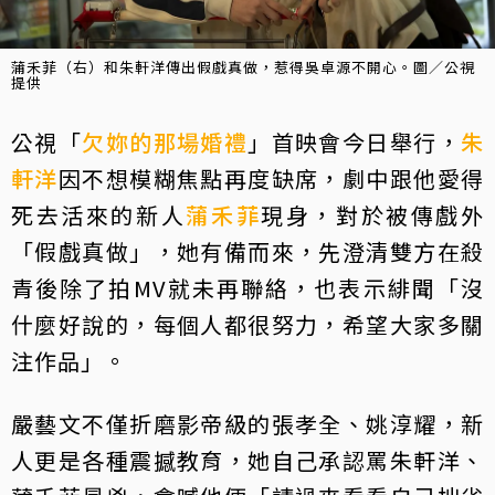
蒲禾菲（右）和朱軒洋傳出假戲真做，惹得吳卓源不開心。圖／公視
提供
公視「
欠妳的那場婚禮
」首映會今日舉行，
朱
軒洋
因不想模糊焦點再度缺席，劇中跟他愛得
死去活來的新人
蒲禾菲
現身，對於被傳戲外
「假戲真做」，她有備而來，先澄清雙方在殺
青後除了拍MV就未再聯絡，也表示緋聞「沒
什麼好說的，每個人都很努力，希望大家多關
注作品」。
嚴藝文不僅折磨影帝級的張孝全、姚淳耀，新
人更是各種震撼教育，她自己承認罵朱軒洋、