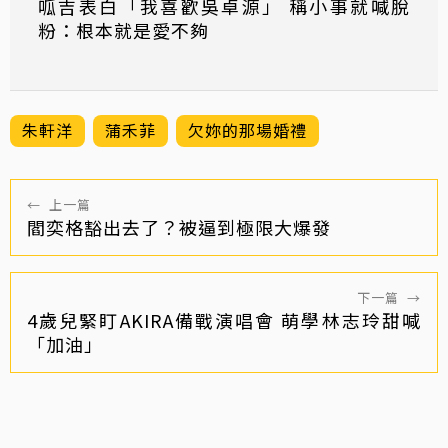
呱吉表白「我喜歡吳卓源」 稱小事就喊脫
粉：根本就是愛不夠
朱軒洋
蒲禾菲
欠妳的那場婚禮
←
上一篇
閻奕格豁出去了？被逼到極限大爆發
下一篇
→
4歲兒緊盯AKIRA備戰演唱會 萌學林志玲甜喊
「加油」