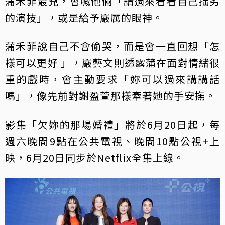
蒲禾菲最兇，會喊他倆「請過來看看自己拙劣
的演技」，或是給予嚴厲的眼神。
蒲禾菲說自己不會偷哭，而是會一直回想「怎
樣可以更好 」，嚴藝文則透露蒲在面對情緒很
重的戲時，會主動要求「妳可以過來講講話
嗎」，像先前對謝盈萱那樣牽著她的手安撫。
影集「欠妳的那場婚禮」將於6月20日起，每
週六晚間9點在公共電視、晚間10點公視+上
映，6月20日同步於Netflix全集上線。