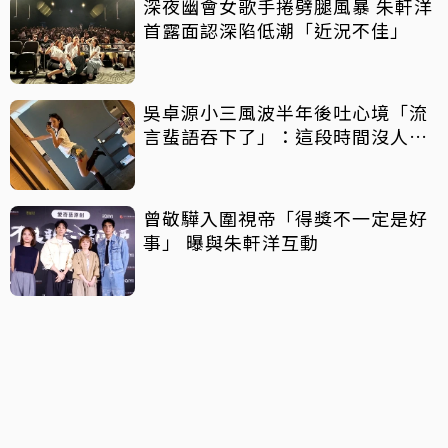
深夜幽會女歌手捲劈腿風暴 朱軒洋
首露面認深陷低潮「近況不佳」
吳卓源小三風波半年後吐心境「流
言蜚語吞下了」：這段時間沒人好
受
曾敬驊入圍視帝「得獎不一定是好
事」 曝與朱軒洋互動