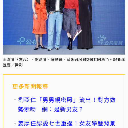
王渝萱（左起）、謝盈萱、蘇慧倫、蒲禾菲分飾2個共同角色。記者沈
昱嘉／攝影
更多新聞報導
劉亞仁「男男親密照」流出！對方做
勢索吻 網：是新男友？
姜厚任認愛七世重逢！女友學歷背景