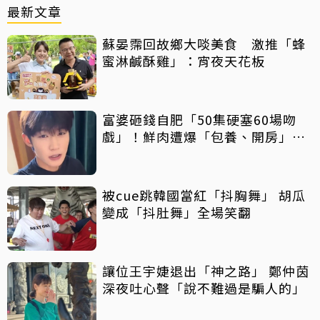
最新文章
蘇晏霈回故鄉大啖美食 激推「蜂
蜜淋鹹酥雞」：宵夜天花板
富婆砸錢自肥「50集硬塞60場吻
戲」！鮮肉遭爆「包養、開房」全
說了
被cue跳韓國當紅「抖胸舞」 胡瓜
變成「抖肚舞」全場笑翻
讓位王宇婕退出「神之路」 鄭仲茵
深夜吐心聲「說不難過是騙人的」