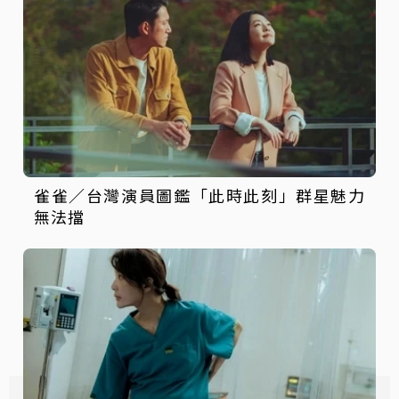
雀雀／台灣演員圖鑑「此時此刻」群星魅力
無法擋