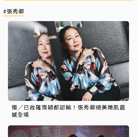
#張秀卿
獨／已故羅霈穎都認輸！張秀卿絕美嫩肌震
撼全場