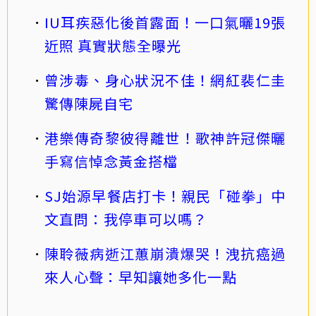
IU耳疾惡化後首露面！一口氣曬19張
近照 真實狀態全曝光
曾涉毒、身心狀況不佳！網紅裴仁圭
驚傳陳屍自宅
港樂傳奇黎彼得離世！歌神許冠傑曬
手寫信悼念黃金搭檔
SJ始源早餐店打卡！親民「碰拳」中
文直問：我停車可以嗎？
陳聆薇病逝江蕙崩潰爆哭！洩抗癌過
來人心聲：早知讓她多化一點