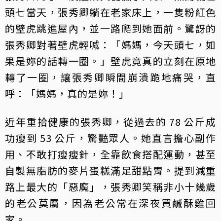
頭七當天，張秀卿躺在老家床上，一隻粉紅色
的壁虎跳進屋內，並一路爬到她面前。驚訝的
張秀卿對著壁虎輕喊：「媽媽，今天頭七，如
果是妳的話轉一圈。」壁虎竟真的立刻在原地
轉了一圈，讓張秀卿瞬間崩潰跪地痛哭，直
呼：「媽媽，真的是妳！」
近年重拾健康的張秀卿，從過去的 78 公斤成
功瘦到 53 公斤，驚豔眾人。她直言擔心副作
用、不敢打瘦瘦針，全靠飲食搭配運動，甚至
自製無脂肪的麥片蛋糕滿足甜點胃。提到減重
路上最大的「惡魔」，張秀卿笑稱非小十幾歲
的老公莫屬，因為老公常在深夜買鹹酥雞回
家。