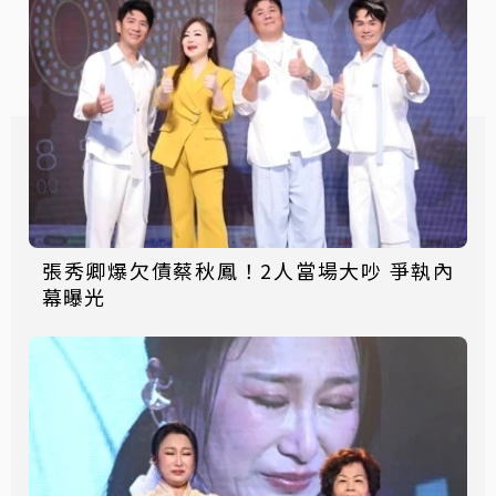
張秀卿爆欠債蔡秋鳳！2人當場大吵 爭執內
幕曝光