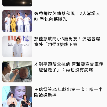
張秀卿爆欠債蔡秋鳳！2人當場大
吵 爭執內幕曝光
彭佳慧放閃小8歲男友！演唱會爆
意外「想從3樓跳下來」
才剃平頭陪父抗病 曹雅雯宣告噩耗
「爸爸走了」：再也沒有病痛
王瑞霞等35年獻出第一次！唱一半
險被過肩摔