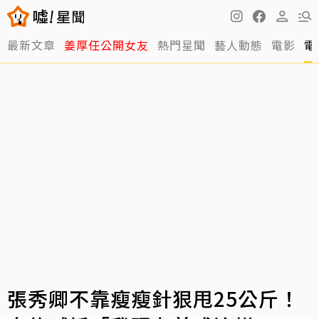
最新文章
姜厚任公開女友
熱門星聞
藝人動態
電影
電
張秀卿不靠瘦瘦針狠甩25公斤！