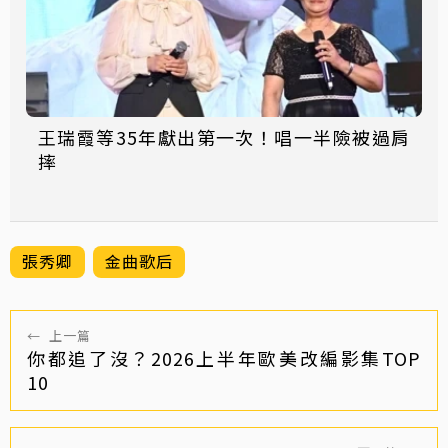
王瑞霞等35年獻出第一次！唱一半險被過肩
摔
張秀卿
金曲歌后
←
上一篇
你都追了沒？2026上半年歐美改編影集TOP
10