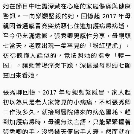
她在節目中吐露深藏在心底的家庭傷痛與健康
警訊。一向樂觀堅毅的她，回憶起 2017 年母
親因普通感冒竟突然惡化住進加護病房病逝，
至今仍充滿遺憾。張秀卿更感性分享，母親頭
七當天，老家出現一隻罕見的「粉紅壁虎」，
彷彿聽懂人話似的，竟按照她的指令「轉一
圈」，讓她當場痛哭下跪，深信是母親頭七顯
靈回來看她。
張秀卿回憶，2017 年母親頻繁感冒，家人起
初以為只是老人家常見的小病痛，不料張秀卿
工作沒多久，就接到醫院傳來的病危噩耗。趕
到加護病房時，母親無法言語，只能緊緊握著
張秀卿的手，沒過幾天便撒手人寰。然而就在