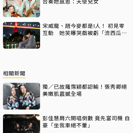
合奏她感恩：天使兒女
宋威龍、趙今麥都是I人！ 初見零
互動 她笑曝哭戲被虧「流西瓜
汁」
相關新聞
獨／已故羅霈穎都認輸！張秀卿絕
美嫩肌震撼全場
彭佳慧周六開唱倒數 竟先當司機 自
豪「坐我車絕不暈」