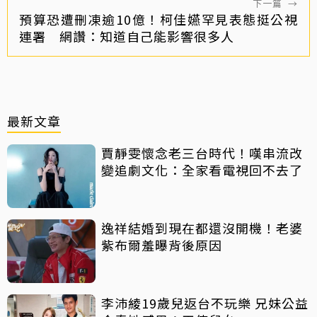
下一篇
→
預算恐遭刪凍逾10億！柯佳嬿罕見表態挺公視
連署 網讚：知道自己能影響很多人
最新文章
賈靜雯懷念老三台時代！嘆串流改
變追劇文化：全家看電視回不去了
逸祥結婚到現在都還沒開機！老婆
紫布爾羞曝背後原因
李沛綾19歲兒返台不玩樂 兄妹公益