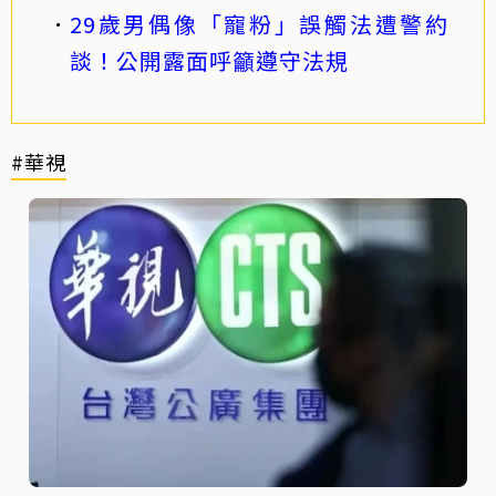
29歲男偶像「寵粉」誤觸法遭警約
談！公開露面呼籲遵守法規
#華視