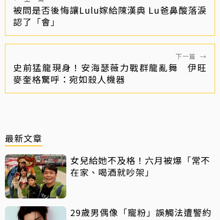
被問是否後悔讓Lulu嫁給陳漢典 Lu爸鼻酸落淚
認了「會」
下一篇
→
史前猛龍現身！安海瑟薇力戰群龍亂舞 伊旺
麥奎格驚呼：宛如殺人機器
最新文章
女兒給她不及格！六月被爆「常不
在家、喝酒就吵架」
29歲男偶像「寵粉」誤觸法遭警約