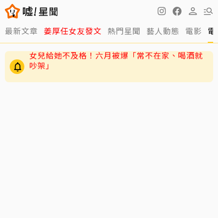
最新文章
姜厚任女友發文
熱門星聞
藝人動態
電影
電
75歲大咖影后爆戀小38歲攝影同居6年？遭提告
索討2400萬 硬氣反擊絕不給
女兒給她不及格！六月被爆「常不在家、喝酒就
吵架」