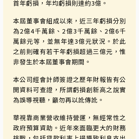
首年虧損，年均虧損則達約3億。
本屆董事會組成以來，近三年虧損分別
為2億4千萬餘、2億3千萬餘、2億6千
萬餘元等，並無年達3億元狀況。於此
之前則確有若干年虧損超過三億元，惟
非發生於本屆董事會期間。
本公司經會計師簽證之歷年財報皆有公
開資料可查證，所謂虧損創新高之說實
為誤導視聽，籲勿再以訛傳訛。
華視靠商業營收維持營運，無經常性之
政府預算資助。近年來面臨更大的財務
挑戰，包括貸款利率上揚導致利息支出