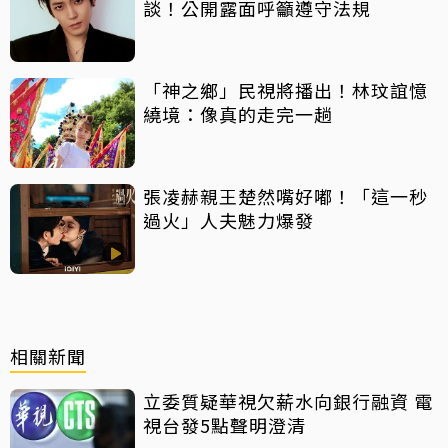
談！公開露面呼籲遵守法規
「神之鄉」民視將播出！林玟誼憶
繞境：像真的走完一趟
張凌赫親王楚然嘴好嘟！「這一秒
過火」人夫魅力爆發
相關新聞
立委質疑華視欠薪水向銀行融資 電
視台發5點聲明澄清