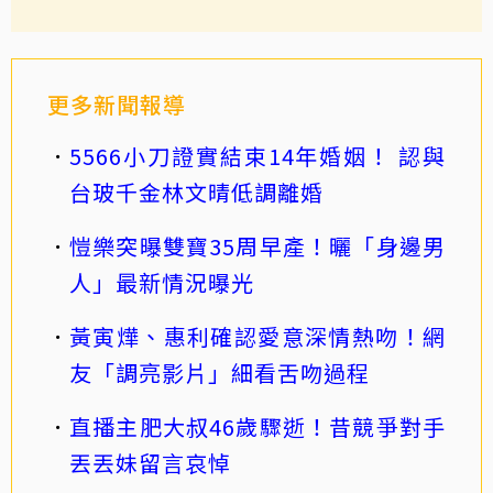
更多新聞報導
5566小刀證實結束14年婚姻！ 認與
台玻千金林文晴低調離婚
愷樂突曝雙寶35周早產！曬「身邊男
人」最新情況曝光
黃寅燁、惠利確認愛意深情熱吻！網
友「調亮影片」細看舌吻過程
直播主肥大叔46歲驟逝！昔競爭對手
丟丟妹留言哀悼