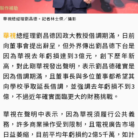
華視總經理劉昌德。記者林士傑／攝影
華視
總經理劉昌德因政大教授借調期滿，日前
向董事會提出辭呈，但外界傳出劉昌德下台是
因為華視去年虧損達到3億元，創下歷年新
高，對此剛華視發出聲明，表示劉昌德確實是
因為借調期滿，且董事長與多位董事都希望其
向學校爭取延長借調，並強調去年虧損不到3
億，不過近年確實面臨更大的財務挑戰。
華視在聲明中表示，因為華視須履行公共義
務，許多商業操作受到限制，且電視廣告市場
日益萎縮，目前平均年虧損約2億5千萬，如計