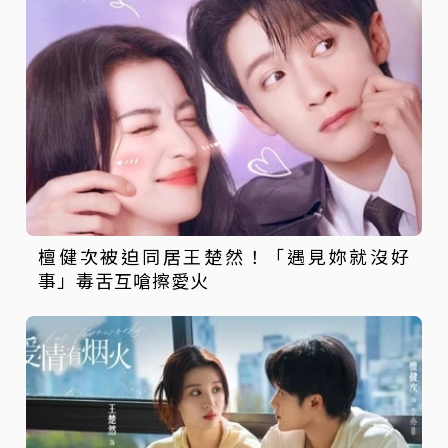
檀健次被迫同居王楚然！「遇見妳就沒好
事」毒舌互嗆擦愛火