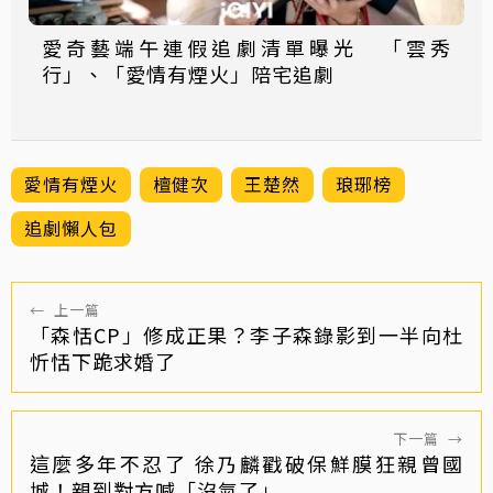
愛奇藝端午連假追劇清單曝光 「雲秀
行」、「愛情有煙火」陪宅追劇
愛情有煙火
檀健次
王楚然
琅琊榜
追劇懶人包
←
上一篇
「森恬CP」修成正果？李子森錄影到一半向杜
忻恬下跪求婚了
下一篇
→
這麼多年不忍了 徐乃麟戳破保鮮膜狂親曾國
城！親到對方喊「沒氣了」