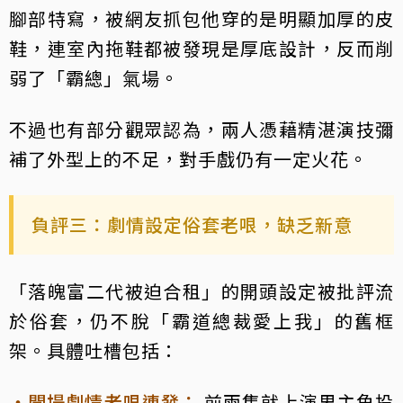
腳部特寫，被網友抓包他穿的是明顯加厚的皮
鞋，連室內拖鞋都被發現是厚底設計，反而削
弱了「霸總」氣場。
不過也有部分觀眾認為，兩人憑藉精湛演技彌
補了外型上的不足，對手戲仍有一定火花。
負評三：劇情設定俗套老哏，缺乏新意
「落魄富二代被迫合租」的開頭設定被批評流
於俗套，仍不脫「霸道總裁愛上我」的舊框
架。具體吐槽包括：
‧開場劇情老哏連發：
前兩集就上演男主角投