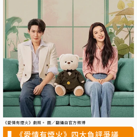
《愛情有煙火》劇照。 圖／翻攝自官方微博
▌
《愛情有煙火》四大負評爭議