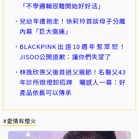
「不學邏輯很難開始好好活」
兒幼年遭抱走！徐莉玲首談母子分離
內幕「巨大傷痛」
BLACKPINK出道10週年惹眾怒！
JISOO公開道歉：讓你們失望了
林逸欣喪父後首過父親節！名醫父43
年診所熄燈卸招牌 曬感人一幕：好
產品依舊可以傳承
#愛情有煙火