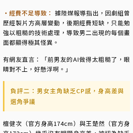
‧經費不足導致：
據陸媒報導指出，因劇組曾
歷經製片方高層變動，後期經費短缺，只能勉
強以粗糙的技術處理，導致男二出現的每個畫
面都顯得極其怪異。
有網友直言：「前男友的AI做得太粗糙了，眼
睛對不上，好懸浮啊。」
負評二：男女主角缺乏CP感，身高差與
選角爭議
檀健次（官方身高174cm）與王楚然（官方身