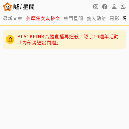
最新文章
姜厚任女友發文
熱門星聞
藝人動態
電影
電
BLACKPINK合體直播再道歉！認了10週年活動
「內部溝通出問題」