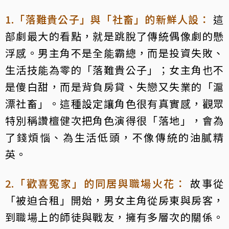
1.「落難貴公子」與「社畜」的新鮮人設：
這
部劇最大的看點，就是跳脫了傳統偶像劇的懸
浮感。男主角不是全能霸總，而是投資失敗、
生活技能為零的「落難貴公子」；女主角也不
是傻白甜，而是背負房貸、失戀又失業的「滬
漂社畜」。這種設定讓角色很有真實感，觀眾
特別稱讚檀健次把角色演得很「落地」，會為
了錢煩惱、為生活低頭，不像傳統的油膩精
英。
2.「歡喜冤家」的同居與職場火花：
故事從
「被迫合租」開始，男女主角從房東與房客，
到職場上的師徒與戰友，擁有多層次的關係。