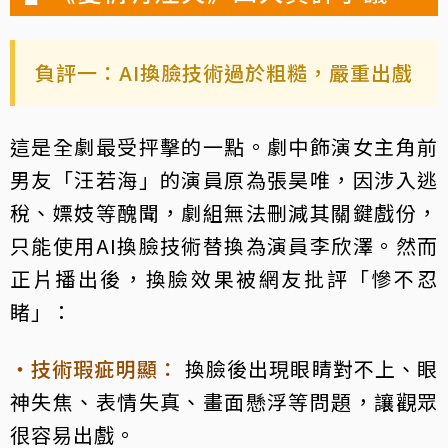
負評一：AI換臉技術過於粗糙，嚴重出戲
這是全劇最受抨擊的一點。劇中飾演女主角前
男友「汪若海」的演員原為張昊唯，因涉入逃
稅、嫖妓等醜聞，劇組無法刪減其關鍵戲份，
只能使用AI換臉技術替換為演員李欣澤。然而
正片播出後，換臉效果被網友批評「慘不忍
睹」：
‧技術瑕疵明顯：
換臉後出現眼睛對不上、眼
神失焦、表情失真、畫面懸浮等問題，讓觀眾
很容易出戲。