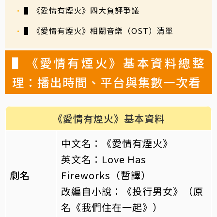
▌《愛情有煙火》四大負評爭議
▌《愛情有煙火》相關音樂（OST）清單
▌
《愛情有煙火》基本資料總整
理：播出時間、平台與集數一次看
《愛情有煙火》基本資料
中文名：《愛情有煙火》
英文名：Love Has
劇名
Fireworks（暫譯）
改編自小說：《投行男女》（原
名《我們住在一起》）