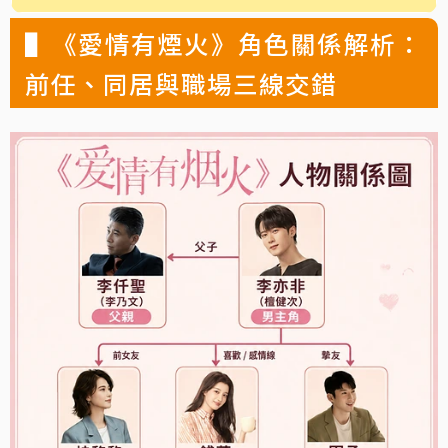
▌
《愛情有煙火》角色關係解析：
前任、同居與職場三線交錯