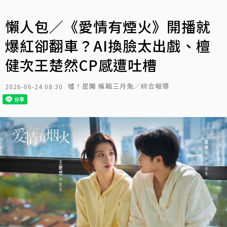
懶人包／《愛情有煙火》開播就
爆紅卻翻車？AI換臉太出戲、檀
健次王楚然CP感遭吐槽
噓！星聞 編輯三月兔／綜合報導
2026-06-24 08:30