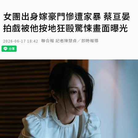
女團出身嫁豪門慘遭家暴 蔡亘晏
拍戲被他按地狂毆驚悚畫面曝光
聯合報 記者陳慧貞／即時報導
2026-06-17 18:42