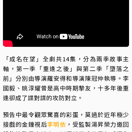
「成名在望」全劇共14集，分為兩季故事主
軸，第一季「重逢之後」與第二季「墮落之
前」分別由導演羅安得和導演陳冠仲執導。李
國毅、姚淳耀曾是高中時期摯友，十多年後重
逢卻成了諜對諜的攻防對立。
預告中最令觀眾驚喜的彩蛋，莫過於近年極少
接戲的金鐘視后
李明依
，受監製湯昇榮力邀回