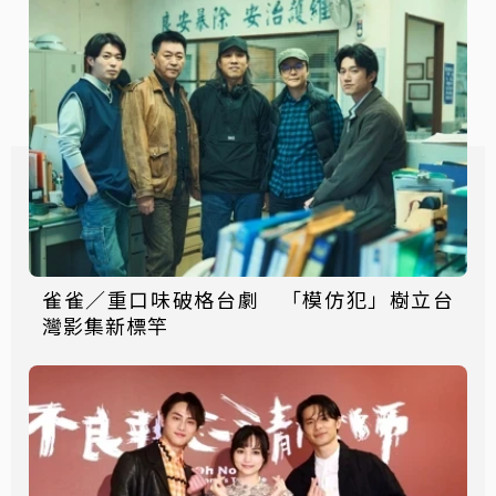
雀雀／重口味破格台劇 「模仿犯」樹立台
灣影集新標竿