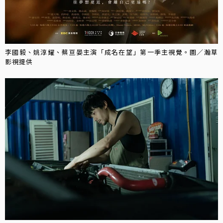
李國毅、姚淳耀、蔡亘晏主演「成名在望」第一季主視覺。圖／瀚草
影視提供