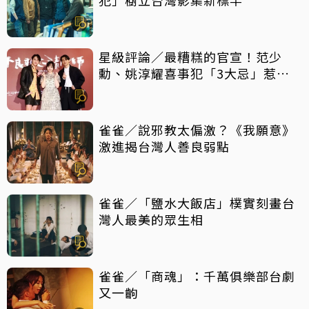
星級評論／最糟糕的官宣！范少
勳、姚淳耀喜事犯「3大忌」惹眾
怒
雀雀／說邪教太偏激？《我願意》
激進揭台灣人善良弱點
雀雀／「鹽水大飯店」樸實刻畫台
灣人最美的眾生相
雀雀／「商魂」：千萬俱樂部台劇
又一齣