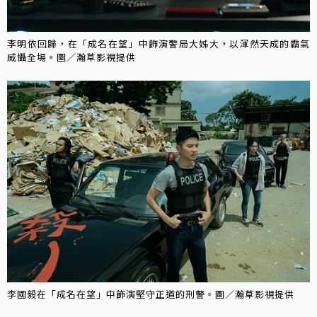
李明依回歸，在「成名在望」中飾演警局大姊大，以渾然天成的霸氣
威懾全場。圖／瀚草影視提供
李國毅在「成名在望」中飾演堅守正道的刑警。圖／瀚草影視提供