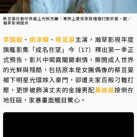
蔡亘晏在劇中表面上光鮮亮麗，實際上遭受家族種種打壓折磨。圖／
瀚草影視提供
李國毅
、
姚淳耀
、
蔡亘晏
主演，瀚草影視年度
旗艦影集「成名在望」今（17）釋出第一季正
式預告，影片中揭露關鍵劇情，撕開成人世界
的光鮮與殘酷，包括原本是女團偶像的蔡亘晏
褪下明星光環嫁入豪門，卻遭夫家百般刁難打
壓，更慘被飾演丈夫的金鐘男配
黃迪揚
按倒在
地狂毆，家暴畫面觸目驚心。