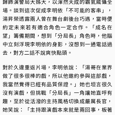
歸飾演警局大姊大，以渾然天成的霸氣威懾全
場。談到這次促成李明依「不可能的客串」，
湯昇榮透露兩人曾在舞台劇後台巧遇，當時便
約定未來若有適合角色一定合作。「成名在
望」籌備期間，想到「分局長」角色時，他腦
中立刻浮現李明依的身影，沒想到一通電話過
去，對方二話不說爽快點頭。
對於久違重返片場，李明依說：「湯哥在業界
做了很多很棒的戲，所以他邀約參與這部戲，
我當然覺得已經有品質保證。」她也坦言很久
沒有演戲，但挑戰「分局長」一角讓她直呼有
趣，至於從活潑的主持風格切換成嚴厲長官，
她笑說：「主持跟演戲本來就是兩回事，板著