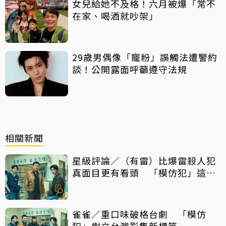
女兒給她不及格！六月被爆「常不
在家、喝酒就吵架」
29歲男偶像「寵粉」誤觸法遭警約
談！公開露面呼籲遵守法規
相關新聞
星級評論／（有雷）比爆雷殺人犯
真面目更有看頭 「模仿犯」這件
事最震撼
雀雀／重口味破格台劇 「模仿
犯」樹立台灣影集新標竿