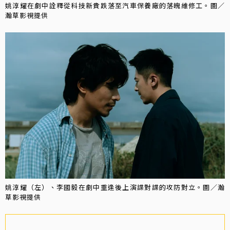
姚淳耀在劇中詮釋從科技新貴跌落至汽車保養廠的落魄維修工。圖／
瀚草影視提供
姚淳耀（左）、李國毅在劇中重逢後上演諜對諜的攻防對立。圖／瀚
草影視提供