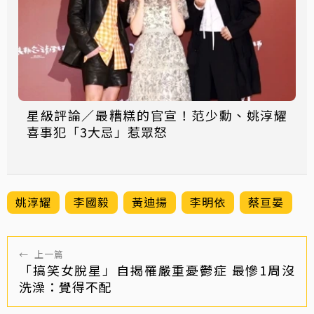
星級評論／最糟糕的官宣！范少勳、姚淳耀
喜事犯「3大忌」惹眾怒
姚淳耀
李國毅
黃迪揚
李明依
蔡亘晏
←
上一篇
「搞笑女脫星」自揭罹嚴重憂鬱症 最慘1周沒
洗澡：覺得不配