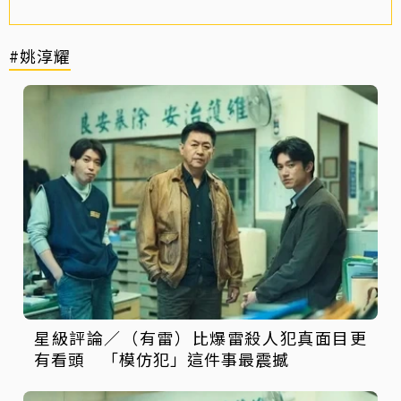
#姚淳耀
星級評論／（有雷）比爆雷殺人犯真面目更
有看頭 「模仿犯」這件事最震撼