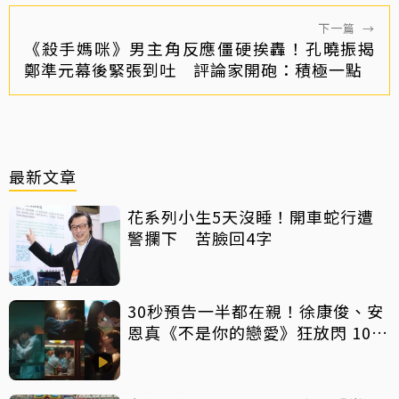
下一篇
→
《殺手媽咪》男主角反應僵硬挨轟！孔曉振揭
鄭準元幕後緊張到吐 評論家開砲：積極一點
最新文章
花系列小生5天沒睡！開車蛇行遭
警攔下 苦臉回4字
30秒預告一半都在親！徐康俊、安
恩真《不是你的戀愛》狂放閃 10年
長跑吻戲掀熱議