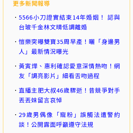
更多新聞報導
5566小刀證實結束14年婚姻！ 認與
台玻千金林文晴低調離婚
愷樂突曝雙寶35周早產！曬「身邊男
人」最新情況曝光
黃寅燁、惠利確認愛意深情熱吻！網
友「調亮影片」細看舌吻過程
直播主肥大叔46歲驟逝！昔競爭對手
丟丟妹留言哀悼
29歲男偶像「寵粉」誤觸法遭警約
談！公開露面呼籲遵守法規