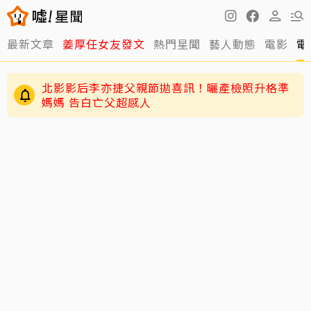
最新文章
姜厚任女友發文
熱門星聞
藝人動態
電影
電
北影影后李亦捷父親節拋喜訊！曬產檢照升格準
媽媽 告白亡父超感人