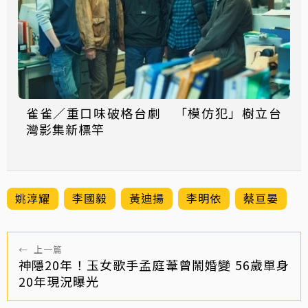
雀雀／重口味破格台劇 「模仿犯」樹立台
灣影集新標竿
姚淳耀
李國毅
黃迪揚
李明依
蔡亘晏
←
上一篇
神隱20年！玉女歌手孟庭葦曾鬧婚變 56歲單身
20年現況曝光