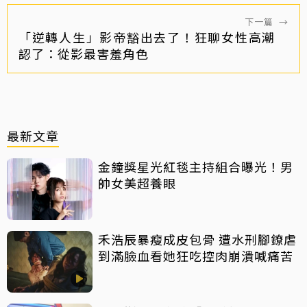
下一篇
→
「逆轉人生」影帝豁出去了！狂聊女性高潮
認了：從影最害羞角色
最新文章
金鐘獎星光紅毯主持組合曝光！男
帥女美超養眼
禾浩辰暴瘦成皮包骨 遭水刑腳鐐虐
到滿臉血看她狂吃控肉崩潰喊痛苦