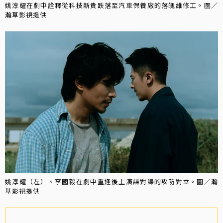
姚淳耀在劇中詮釋從科技新貴跌落至汽車保養廠的落魄維修工。圖／
瀚草影視提供
姚淳耀（左）、李國毅在劇中重逢後上演諜對諜的攻防對立。圖／瀚
草影視提供