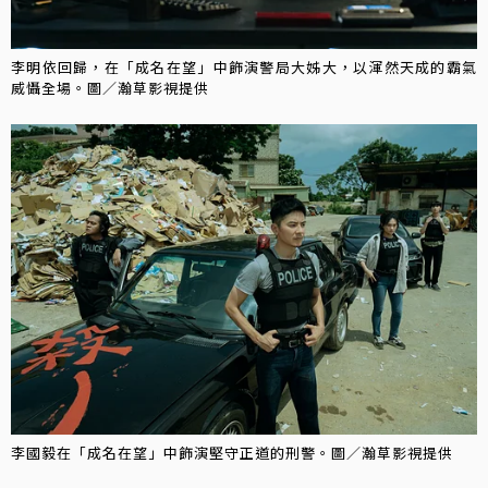
李明依回歸，在「成名在望」中飾演警局大姊大，以渾然天成的霸氣
威懾全場。圖／瀚草影視提供
李國毅在「成名在望」中飾演堅守正道的刑警。圖／瀚草影視提供