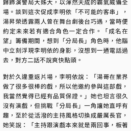
歸飾演警局大姊大，以渾然天成的霸氣威懾全
場。談到這次促成李明依「不可能的客串」，
湯昇榮透露兩人曾在舞台劇後台巧遇，當時便
約定未來若有適合角色一定合作。「成名在
望」籌備期間，想到「分局長」角色時，他腦
中立刻浮現李明依的身影，沒想到一通電話過
去，對方二話不說爽快點頭。
對於久違重返片場，李明依說：「湯哥在業界
做了很多很棒的戲，所以他邀約參與這部戲，
我當然覺得已經有品質保證。」她也坦言很久
沒有演戲，但挑戰「分局長」一角讓她直呼有
趣，至於從活潑的主持風格切換成嚴厲長官，
她笑說：「主持跟演戲本來就是兩回事，板著