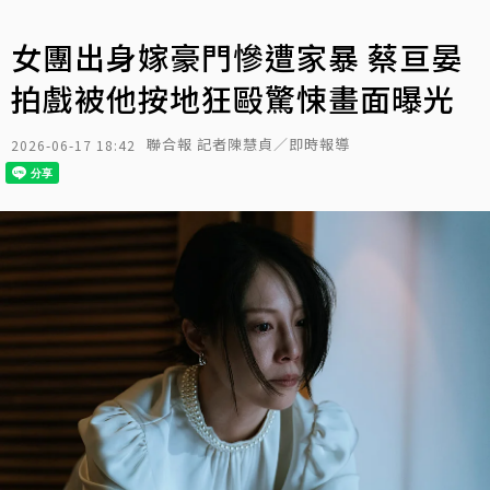
女團出身嫁豪門慘遭家暴 蔡亘晏
拍戲被他按地狂毆驚悚畫面曝光
聯合報 記者陳慧貞／即時報導
2026-06-17 18:42