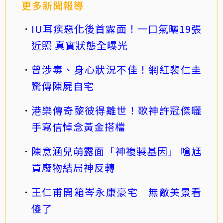
更多新聞報導
IU耳疾惡化後首露面！一口氣曬19張
近照 真實狀態全曝光
曾涉毒、身心狀況不佳！網紅裴仁圭
驚傳陳屍自宅
港樂傳奇黎彼得離世！歌神許冠傑曬
手寫信悼念黃金搭檔
陳意涵兒萌露面「神複製基因」 嗆尪
買廢物結局神反轉
王仁甫開箱岑永康豪宅 無敵美景看
傻了