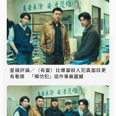
星級評論／（有雷）比爆雷殺人犯真面目更
有看頭 「模仿犯」這件事最震撼