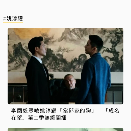
#姚淳耀
李國毅怒嗆姚淳耀「當邱家的狗」 「成名
在望」第二季無縫開播