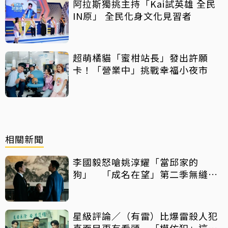
阿拉斯獨挑主持「Kai試英雄 全民
IN原」 全民化身文化見習者
超萌橘貓「蜜柑站長」發出許願
卡！「營業中」挑戰幸福小夜市
相關新聞
李國毅怒嗆姚淳耀「當邱家的
狗」 「成名在望」第二季無縫開
播
星級評論／（有雷）比爆雷殺人犯
真面目更有看頭 「模仿犯」這件