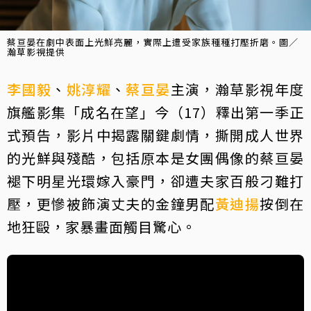
蔡亘晏在劇中表面上光鮮亮麗，實際上遭受家族種種打壓折磨。圖／
瀚草影視提供
李國毅
、
姚淳耀
、
蔡亘晏
主演，瀚草影視年度
旗艦影集「成名在望」今（17）釋出第一季正
式預告，影片中揭露關鍵劇情，撕開成人世界
的光鮮與殘酷，包括原本是女團偶像的蔡亘晏
褪下明星光環嫁入豪門，卻遭夫家百般刁難打
壓，更慘被飾演丈夫的金鐘男配
黃迪揚
按倒在
地狂毆，家暴畫面觸目驚心。