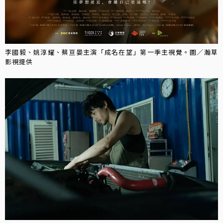
李國毅、姚淳耀、蔡亘晏主演「成名在望」第一季主視覺。圖／瀚草
影視提供