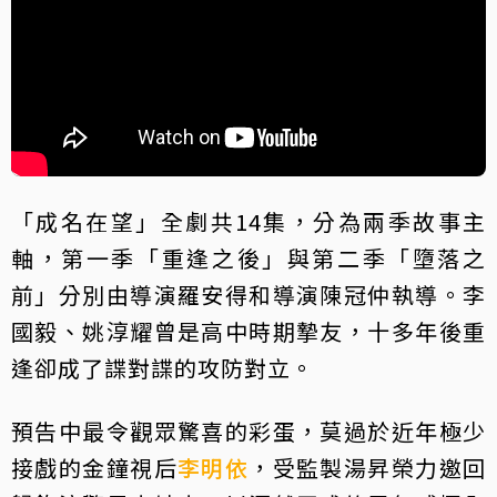
「成名在望」全劇共14集，分為兩季故事主
軸，第一季「重逢之後」與第二季「墮落之
前」分別由導演羅安得和導演陳冠仲執導。李
國毅、姚淳耀曾是高中時期摯友，十多年後重
逢卻成了諜對諜的攻防對立。
預告中最令觀眾驚喜的彩蛋，莫過於近年極少
接戲的金鐘視后
李明依
，受監製湯昇榮力邀回