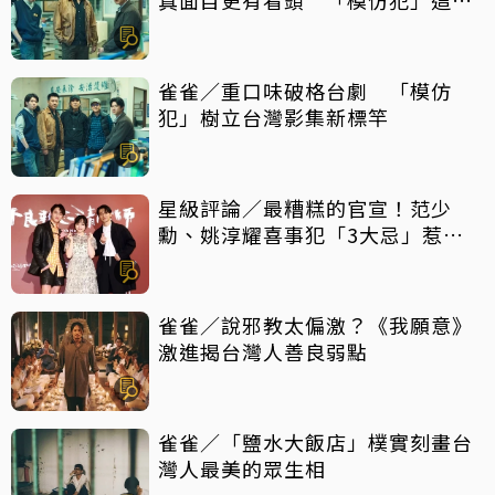
事最震撼
雀雀／重口味破格台劇 「模仿
犯」樹立台灣影集新標竿
星級評論／最糟糕的官宣！范少
勳、姚淳耀喜事犯「3大忌」惹眾
怒
雀雀／說邪教太偏激？《我願意》
激進揭台灣人善良弱點
雀雀／「鹽水大飯店」樸實刻畫台
灣人最美的眾生相