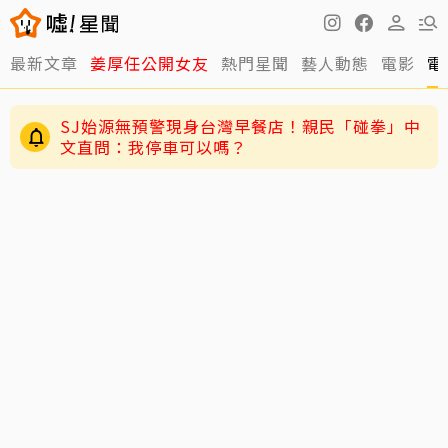
最新文章
姜厚任公開女友
熱門星聞
藝人動態
電影
電
SJ始源無預警現身台灣早餐店！親民「碰拳」中
文直問：我停車可以嗎？