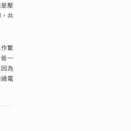
還是壓
師，共
工作繁
爸爸一
嬤因為
透過電