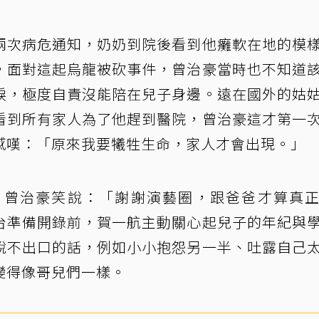
兩次病危通知，奶奶到院後看到他癱軟在地的模
，面對這起烏龍被砍事件，曾治豪當時也不知道
淚，極度自責沒能陪在兒子身邊。遠在國外的姑
看到所有家人為了他趕到醫院，曾治豪這才第一
感嘆：「原來我要犧牲生命，家人才會出現。」
，曾治豪笑說：「謝謝演藝圈，跟爸爸才算真
台準備開錄前，賀一航主動關心起兒子的年紀與
說不出口的話，例如小小抱怨另一半、吐露自己
變得像哥兒們一樣。