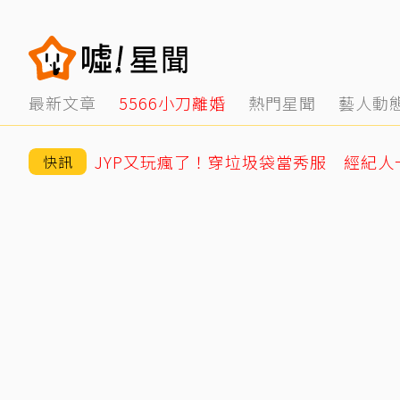
最新文章
5566小刀離婚
熱門星聞
藝人動
JYP又玩瘋了！穿垃圾袋當秀服 經紀
快訊