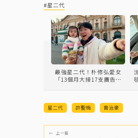
#星二代
最強星二代！朴修弘愛女
「13個月大接17支廣告」
超萌日常圈粉無數
星二代
許聖梅
曾治豪
←
上一篇