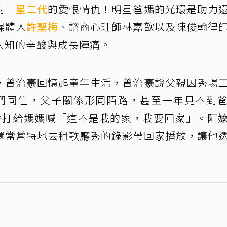
對「
星二代
的愛恨情仇！明星爸媽的光環是助力
媒體人
許聖梅
、諮商心理師林嘉歆以及陳俊翰律
人知的辛酸與成長陣痛。
，曾治豪回憶起童年生活，曾治豪說父親因秀場
們同住，父子關係形同陌路，甚至一年見不到
著打給媽媽喊「這不是我的家，我要回家」。阿
還常常特地去租歌廳秀的錄影帶回家播放，讓他