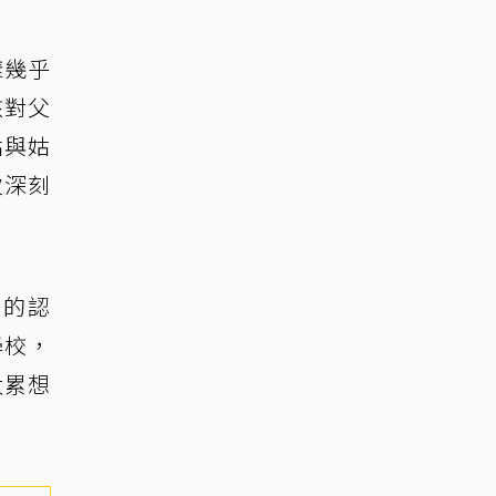
樣幾乎
該對父
姑與姑
次深刻
正的認
學校，
太累想