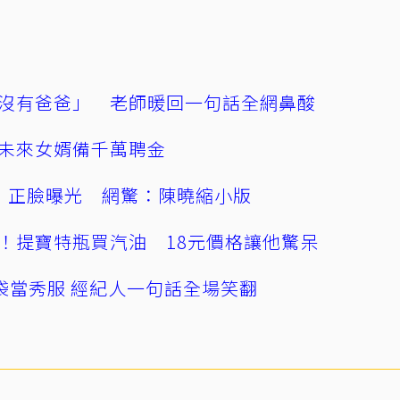
沒有爸爸」 老師暖回一句話全網鼻酸
未來女婿備千萬聘金
」正臉曝光 網驚：陳曉縮小版
！提寶特瓶買汽油 18元價格讓他驚呆
袋當秀服 經紀人一句話全場笑翻