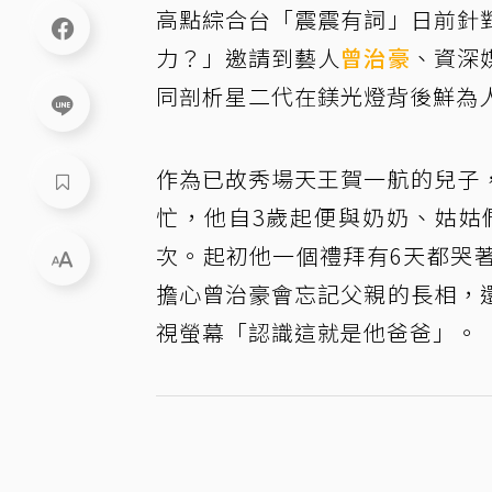
高點綜合台「震震有詞」日前針
力？」邀請到藝人
曾治豪
、資深
同剖析星二代在鎂光燈背後鮮為
作為已故秀場天王賀一航的兒子
忙，他自3歲起便與奶奶、姑姑
次。起初他一個禮拜有6天都哭
擔心曾治豪會忘記父親的長相，
視螢幕「認識這就是他爸爸」。