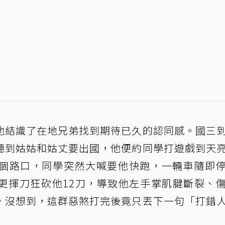
他結識了在地兄弟找到期待已久的認同感。國三
聽到姑姑和姑丈要出國，他便約同學打遊戲到天
個路口，同學突然大喊要他快跑，一輛車隨即
更揮刀狂砍他12刀，導致他左手掌肌腱斷裂、
，沒想到，這群惡煞打完後竟只丟下一句「打錯