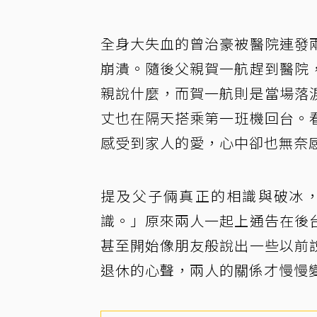
全身大失血的曾治豪被醫院連發
崩潰。隨後父親賀一航趕到醫院
親說什麼，而賀一航則是當場落
丈也在隔天搭乘第一班機回台。
感受到家人的愛，心中卻也無奈
提及父子倆真正的相識與破冰
識。」原來兩人一起上通告在後
甚至開始像朋友般說出一些以前
退休的心聲，兩人的關係才慢慢