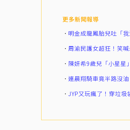
更多新聞報導
明金成龍鳳胎兒吐「我
周渝民護女超狂！笑喊
陳妍希9歲兒「小星星
連晨翔騎車竟半路沒油
JYP又玩瘋了！穿垃圾