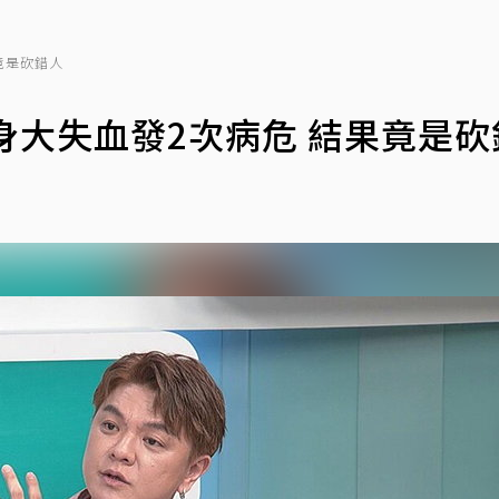
竟是砍錯人
身大失血發2次病危 結果竟是砍