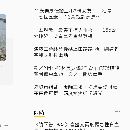
71歲姜厚任戀上小2輪女友！ 她曝
「七世因緣」：3歲就認定是他
「五燈獎」最美主持人報喜！「185公
分帥兒」要百萬名畫當賀禮
演藝工會終於聯絡上田路路 她一聽這名
字卻立刻掛電話
倫
獨／2個小孩赴美要燒2千萬 曲艾玲嘆後
輩削價只拿她十分之一酬勞競爭
彬
母親病逝昔日家醜再掀！侯炳瑩認封鎖
哥哥侯冠群 兩度抗癌近況曝光
即時
《請回答1988》崔盛元兩度罹急性白血
篇
→