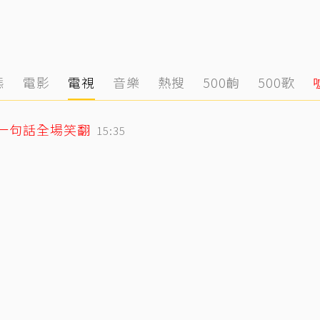
態
電影
電視
音樂
熱搜
500齣
500歌
人一句話全場笑翻
15:35