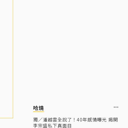
哈燒
獨／潘越雲全說了！40年感情曝光 揭開
李宗盛私下真面目