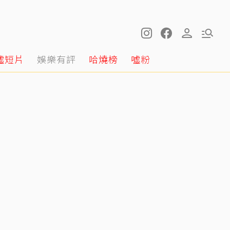
噓短片
娛樂有評
哈燒榜
噓粉