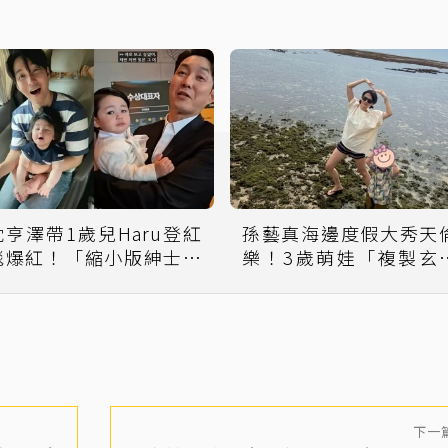
沈亨澤帶1歲兒Haru登紅
孫藝真海邊度假大秀天
毯爆紅！「縮小版紳士」
樂！3歲萌娃「複製玄
1舉動萌翻全場
長腿」暴風抽高
下一