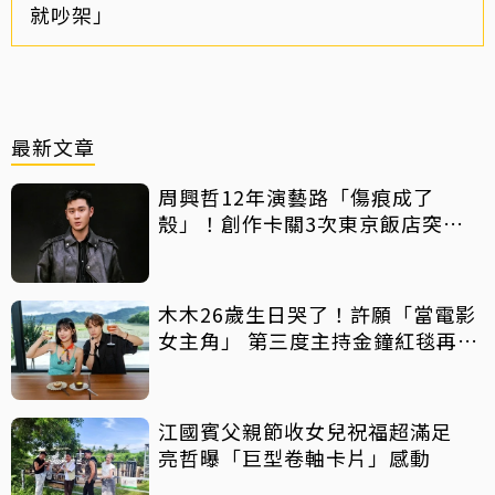
就吵架」
最新文章
周興哲12年演藝路「傷痕成了
殼」！創作卡關3次東京飯店突找
回靈感
木木26歲生日哭了！許願「當電影
女主角」 第三度主持金鐘紅毯再喊
話
江國賓父親節收女兒祝福超滿足
亮哲曝「巨型卷軸卡片」感動