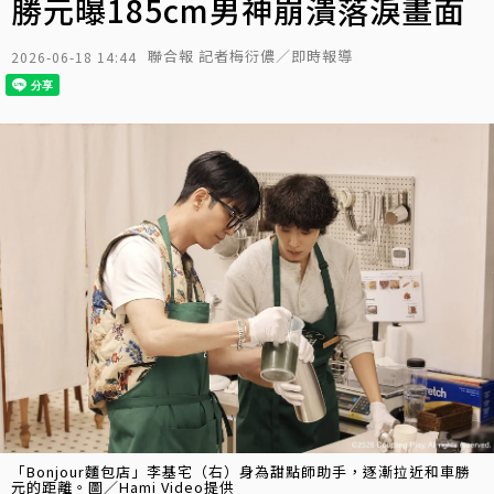
勝元曝185cm男神崩潰落淚畫面
聯合報 記者梅衍儂／即時報導
2026-06-18 14:44
「Bonjour麵包店」李基宅（右）身為甜點師助手，逐漸拉近和車勝
元的距離。圖／Hami Video提供