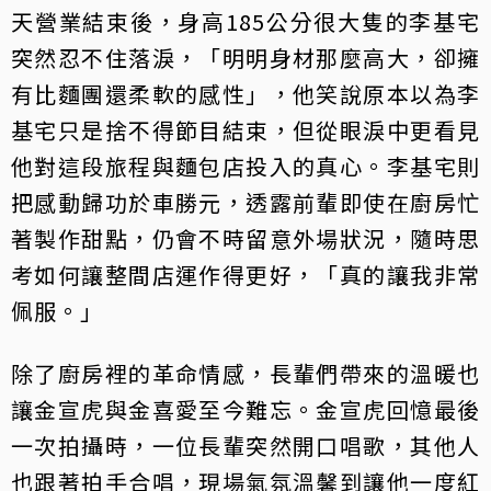
天營業結束後，身高185公分很大隻的李基宅
突然忍不住落淚，「明明身材那麼高大，卻擁
有比麵團還柔軟的感性」，他笑說原本以為李
基宅只是捨不得節目結束，但從眼淚中更看見
他對這段旅程與麵包店投入的真心。李基宅則
把感動歸功於車勝元，透露前輩即使在廚房忙
著製作甜點，仍會不時留意外場狀況，隨時思
考如何讓整間店運作得更好，「真的讓我非常
佩服。」
除了廚房裡的革命情感，長輩們帶來的溫暖也
讓金宣虎與金喜愛至今難忘。金宣虎回憶最後
一次拍攝時，一位長輩突然開口唱歌，其他人
也跟著拍手合唱，現場氣氛溫馨到讓他一度紅