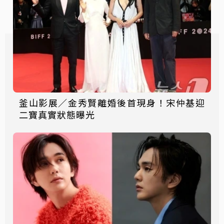
釜山影展／金秀賢離婚後首現身！宋仲基迎
二寶真實狀態曝光