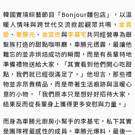
韓國實境綜藝節目「Bonjour麵包店」，以溫
暖人情味與跨世代交流掀起觀眾共鳴，
金喜
愛
、
車勝元
、
金宣虎
與
李基宅
共同經營專為銀
髮族打造的甜點咖啡廳，車勝元透露，最讓他
難忘的並非烘焙成功的瞬間，而是有長輩特地
準備禮物送給大家，「其實看到他們開心吃甜
點，我們就已經很滿足了。」他坦言，那些禮
物並非昂貴精品，而是帶著生活痕跡與溫暖心
意的小物，「我們原本只是想好好招待大家，
結果反而從長輩身上獲得更多安慰與力量。」
而身為車勝元廚房小幫手的李基宅，私下其實
是團隊裡最感性的成員。車勝元爆料，最後一