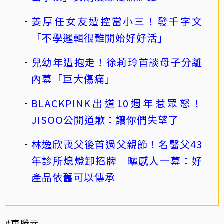
姜厚任女友遭控當小三！發千字文
「不學邏輯很難開始好好活」
兒幼年遭抱走！徐莉玲首談母子分離
內幕「巨大傷痛」
BLACKPINK出道10週年惹眾怒！
JISOO公開道歉：讓你們失望了
林逸欣喪父後首過父親節！名醫父43
年診所熄燈卸招牌 曬感人一幕：好
產品依舊可以傳承
#車勝元