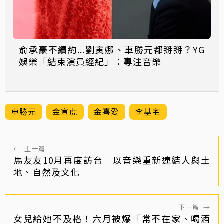
俞承豪不續約...劉寅娜、車勝元都掰掰？YG
娛樂「結束演員經紀」：專注音樂
車勝元
金宣虎
金喜愛
李基宅
←
上一篇
馬友友10月再度訪台 以音樂重新連結人與土
地、自然及文化
下一篇
→
女兒給她不及格！六月被爆「常不在家、喝酒