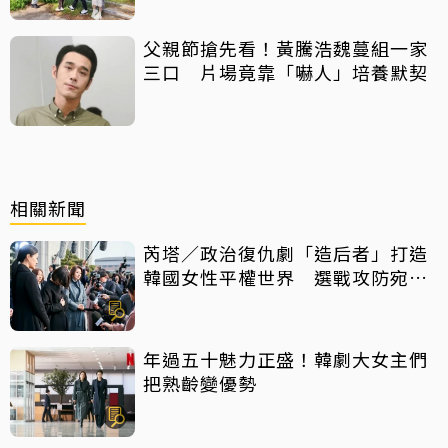
父親節搶先看！黃騰浩魏蔓組一家
三口 片場竟靠「嚇人」培養默契
相關新聞
芮塔／政治復仇劇「造后者」打造
韓國女性平權世界 選戰攻防宛如
「行銷公關教課書」
年過五十魅力正盛！韓劇大女主們
把熟齡變優勢