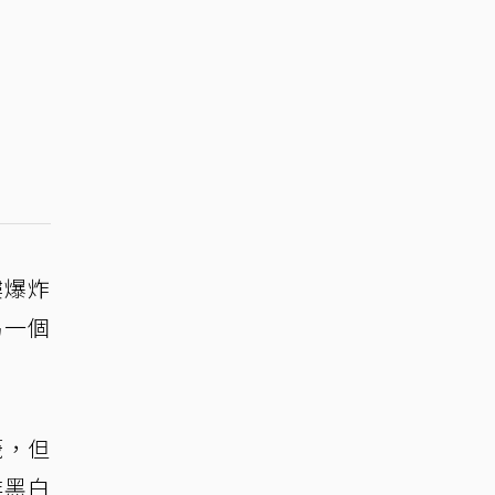
樓爆炸
另一個
籤，但
非黑白