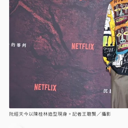
阮經天今以陳桂林造型現身。記者王聰賢／攝影