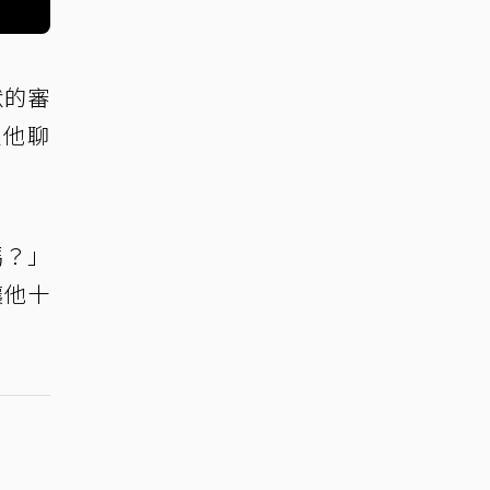
默的審
跟他聊
嗎？」
讓他十
。