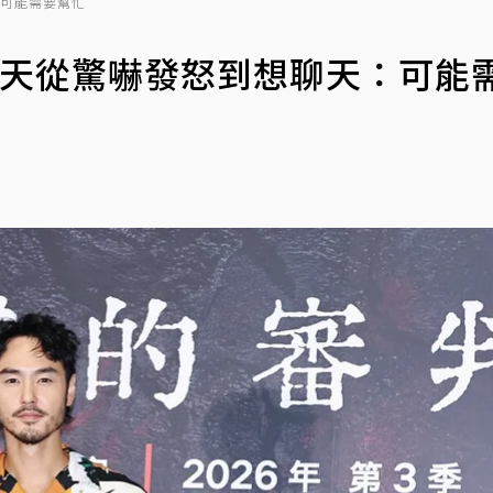
：可能需要幫忙
經天從驚嚇發怒到想聊天：可能