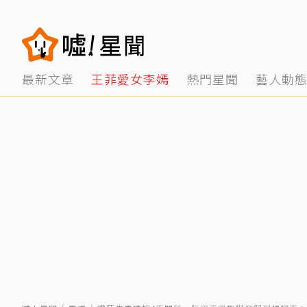
最新文章
王菲愛女李嫣
熱門星聞
藝人動