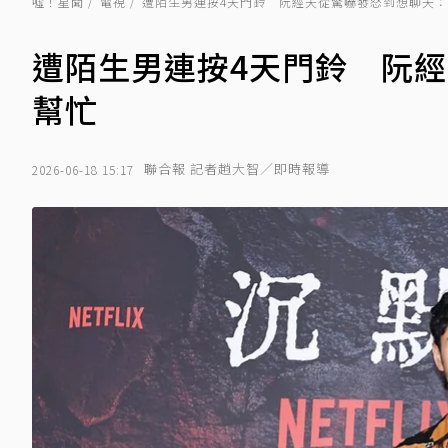
噓！星聞
電視
遭陌生男連按4天門鈴 阮經天從驚嚇發怒到想聊天
遭陌生男連按4天門鈴 阮
幫忙
聯合報 記者趙大智／即時報導
2026-06-18 15:17