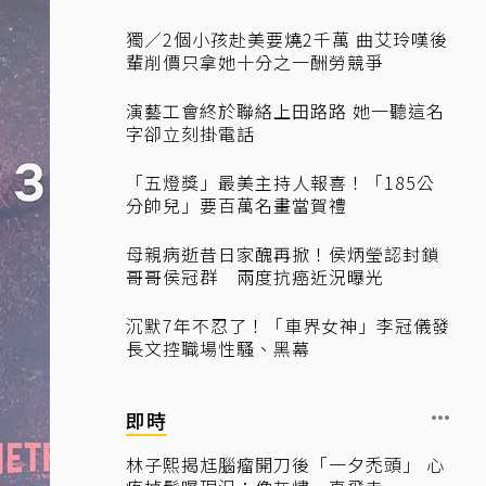
獨／2個小孩赴美要燒2千萬 曲艾玲嘆後
輩削價只拿她十分之一酬勞競爭
演藝工會終於聯絡上田路路 她一聽這名
字卻立刻掛電話
「五燈獎」最美主持人報喜！「185公
分帥兒」要百萬名畫當賀禮
母親病逝昔日家醜再掀！侯炳瑩認封鎖
哥哥侯冠群 兩度抗癌近況曝光
沉默7年不忍了！「車界女神」李冠儀發
長文控職場性騷、黑幕
即時
林子熙揭尪腦瘤開刀後「一夕禿頭」 心