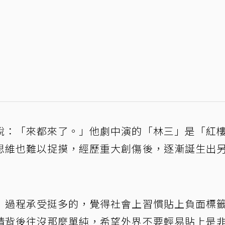
說：「來都來了。」他劇中演的「林三」是「紅
思維也難以捉摸，經歷重大創傷後，逐漸誕生出
」過程承受挺多的，覺得社會上習慣貼上負面標
情背後往沒那麼單純，希望外界不要輕易貼上是