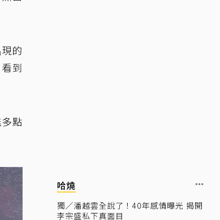
出現的
，看到
能多點
。
哈燒
獨／潘越雲全說了！40年感情曝光 揭開
李宗盛私下真面目