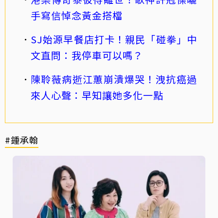
手寫信悼念黃金搭檔
SJ始源早餐店打卡！親民「碰拳」中
文直問：我停車可以嗎？
陳聆薇病逝江蕙崩潰爆哭！洩抗癌過
來人心聲：早知讓她多化一點
#鍾承翰