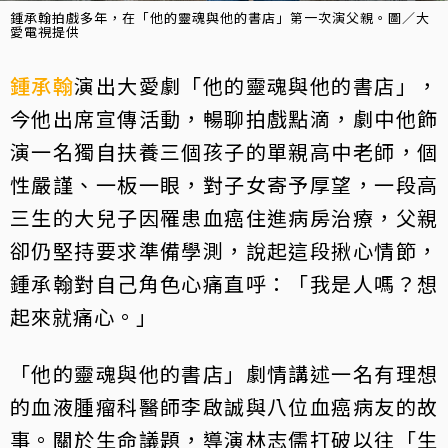
鍾承翰拍戲多年，在「他的靈魂與他的書店」第一次演父親。圖／大
愛電視提供
鍾承翰
演出大愛劇「他的靈魂與他的書店」，
今他出席宣傳活動，暢聊拍戲點滴，劇中他飾
演一名獨自扶養三個孩子的單親高中老師，個
性嚴謹、一板一眼，對子女寄予厚望，一段高
三生的大兒子因罹患血癌住進病房治療，父親
卻仍堅持要求準備學測，說起這段揪心情節，
鍾承翰對自己角色心痛直呼：「我是人嗎？想
起來就痛心。」
「他的靈魂與他的書店」劇情講述一名有理想
的血液腫瘤科醫師李啟誠與八位血癌病友的故
事。關於生命議題，導演林志儒打破以往「生