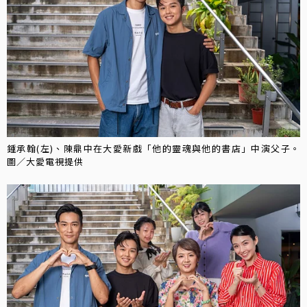
鍾承翰(左)、陳鼎中在大愛新戲「他的靈魂與他的書店」中演父子。
圖／大愛電視提供