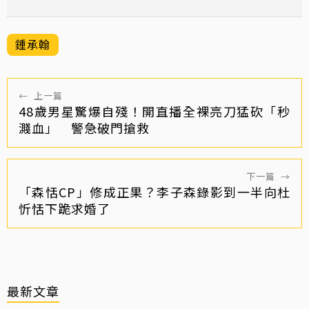
鍾承翰
←
上一篇
48歲男星驚爆自殘！開直播全裸亮刀猛砍「秒
濺血」 警急破門搶救
下一篇
→
「森恬CP」修成正果？李子森錄影到一半向杜
忻恬下跪求婚了
最新文章