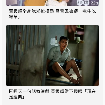
黃鐙輝全身脫光被摸透 呂雪鳳被虧「老牛吃
嫩草」
阮經天一句話教演戲 黃鐙輝當下傻眼「現在
是經典」