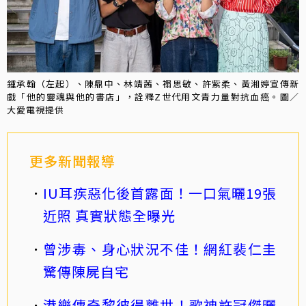
鍾承翰（左起）、陳鼎中、林靖茜、禤思敏、許紫柔、黃湘婷宣傳新
戲「他的靈魂與他的書店」，詮釋Z世代用文青力量對抗血癌。圖／
大愛電視提供
更多新聞報導
IU耳疾惡化後首露面！一口氣曬19張
近照 真實狀態全曝光
曾涉毒、身心狀況不佳！網紅裴仁圭
驚傳陳屍自宅
港樂傳奇黎彼得離世！歌神許冠傑曬