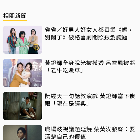
相關新聞
雀雀／好男人好女人都畢業《媽，
別鬧了》破格喜劇關照銀髮議題
黃鐙輝全身脫光被摸透 呂雪鳳被虧
「老牛吃嫩草」
阮經天一句話教演戲 黃鐙輝當下傻
眼「現在是經典」
職場歧視議題延燒 蔡黃汝發聲：要
清楚自己的價值