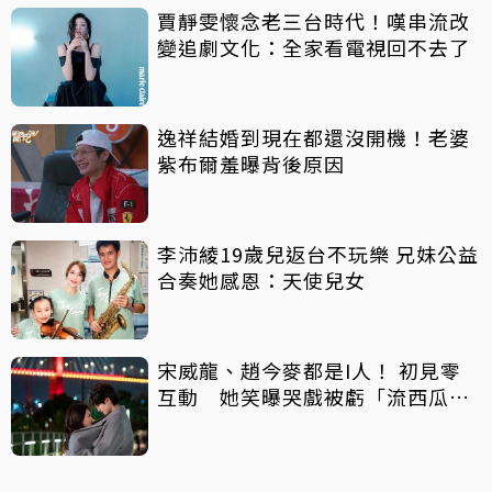
賈靜雯懷念老三台時代！嘆串流改
變追劇文化：全家看電視回不去了
逸祥結婚到現在都還沒開機！老婆
紫布爾羞曝背後原因
李沛綾19歲兒返台不玩樂 兄妹公益
合奏她感恩：天使兒女
宋威龍、趙今麥都是I人！ 初見零
互動 她笑曝哭戲被虧「流西瓜
汁」