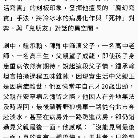
活寫實」的刻板印象，發揮他擅長的「魔幻寫
實」手法，將冷冰冰的病房化作與「死神」對
弈、與「鬼朋友」對話的異空間。
劇中，鍾承翰、陳鼎中飾演父子，一名高中老
師、一名高三生，父親望子成龍，即使孩子身
患重病依然有期待，說起這段父子情，鍾承翰
坦言拍攝過程五味雜陳，因現實生活中父親正
是因癌症離世，他回憶當年自己才20歲出頭，
父親在安寧病房彌留之際，他因人在外地無法
及時趕回，最後騎著野狼機車一路從台北市奔
赴淡水，甚至在病房外一路跪進病房，卻仍錯
過見父親最後一面，他感嘆：「沒能見到最後
一面，真的會有一種後悔。」更甚者，日後想