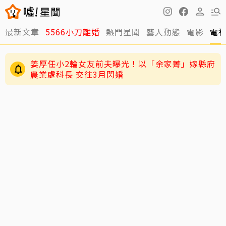
最新文章
5566小刀離婚
熱門星聞
藝人動態
電影
電
姜厚任小2輪女友前夫曝光！以「余家菁」嫁縣府
農業處科長 交往3月閃婚