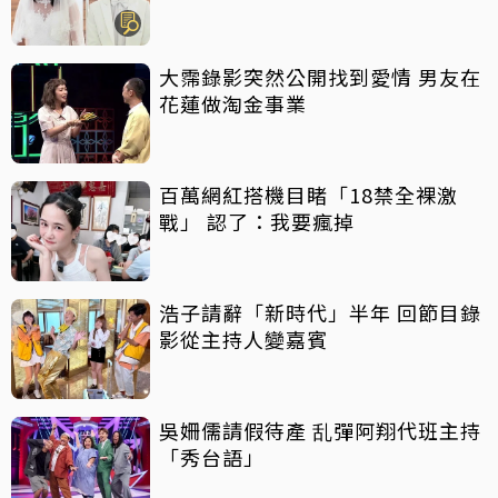
大霈錄影突然公開找到愛情 男友在
花蓮做淘金事業
百萬網紅搭機目睹「18禁全裸激
戰」 認了：我要瘋掉
浩子請辭「新時代」半年 回節目錄
影從主持人變嘉賓
吳姍儒請假待產 乱彈阿翔代班主持
「秀台語」