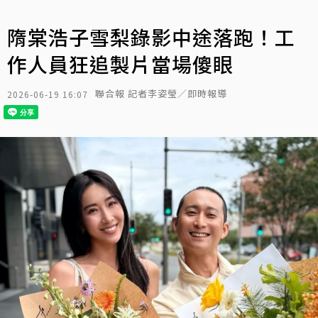
隋棠浩子雪梨錄影中途落跑！工
作人員狂追製片當場傻眼
聯合報 記者李姿瑩／即時報導
2026-06-19 16:07