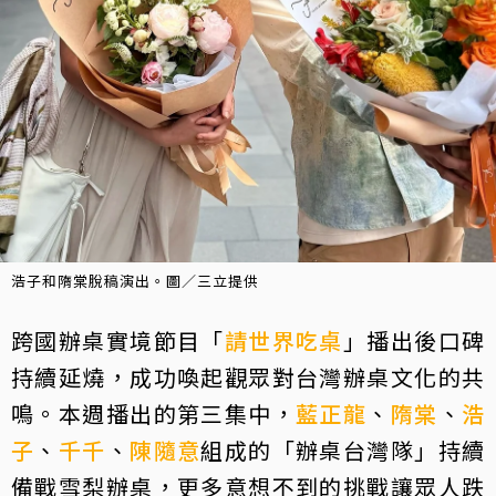
浩子和隋棠脫稿演出。圖／三立提供
跨國辦桌實境節目「
請世界吃桌
」播出後口碑
持續延燒，成功喚起觀眾對台灣辦桌文化的共
鳴。本週播出的第三集中，
藍正龍
、
隋棠
、
浩
子
、
千千
、
陳隨意
組成的「辦桌台灣隊」持續
備戰雪梨辦桌，更多意想不到的挑戰讓眾人跌