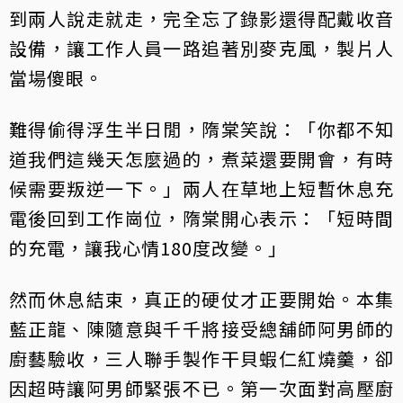
到兩人說走就走，完全忘了錄影還得配戴收音
設備，讓工作人員一路追著別麥克風，製片人
當場傻眼。
難得偷得浮生半日閒，隋棠笑說：「你都不知
道我們這幾天怎麼過的，煮菜還要開會，有時
候需要叛逆一下。」兩人在草地上短暫休息充
電後回到工作崗位，隋棠開心表示：「短時間
的充電，讓我心情180度改變。」
然而休息結束，真正的硬仗才正要開始。本集
藍正龍、陳隨意與千千將接受總舖師阿男師的
廚藝驗收，三人聯手製作干貝蝦仁紅燒羹，卻
因超時讓阿男師緊張不已。第一次面對高壓廚