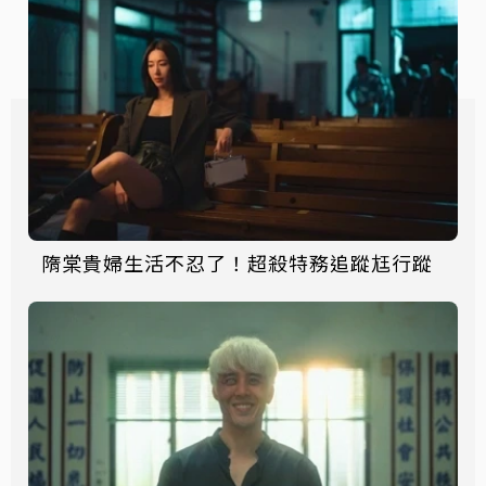
隋棠貴婦生活不忍了！超殺特務追蹤尪行蹤