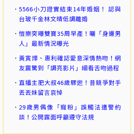
5566小刀證實結束14年婚姻！ 認與
台玻千金林文晴低調離婚
愷樂突曝雙寶35周早產！曬「身邊男
人」最新情況曝光
黃寅燁、惠利確認愛意深情熱吻！網
友震驚到「調亮影片」細看舌吻過程
直播主肥大叔46歲驟逝！昔競爭對手
丟丟妹留言哀悼
29歲男偶像「寵粉」誤觸法遭警約
談！公開露面呼籲遵守法規