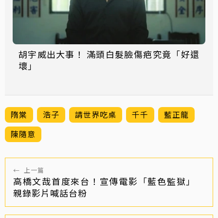
胡宇威出大事！ 滿頭白髮臉傷疤究竟「好還
壞」
隋棠
浩子
請世界吃桌
千千
藍正龍
陳隨意
←
上一篇
高橋文哉首度來台！宣傳電影「藍色監獄」
親錄影片喊話台粉