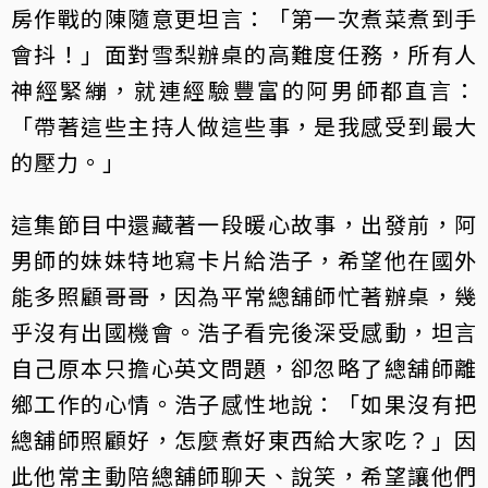
房作戰的陳隨意更坦言：「第一次煮菜煮到手
會抖！」面對雪梨辦桌的高難度任務，所有人
神經緊繃，就連經驗豐富的阿男師都直言：
「帶著這些主持人做這些事，是我感受到最大
的壓力。」
這集節目中還藏著一段暖心故事，出發前，阿
男師的妹妹特地寫卡片給浩子，希望他在國外
能多照顧哥哥，因為平常總舖師忙著辦桌，幾
乎沒有出國機會。浩子看完後深受感動，坦言
自己原本只擔心英文問題，卻忽略了總舖師離
鄉工作的心情。浩子感性地說：「如果沒有把
總舖師照顧好，怎麼煮好東西給大家吃？」因
此他常主動陪總舖師聊天、說笑，希望讓他們