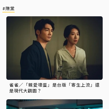
#隋棠
雀雀／「親愛壞蛋」是台版「寄生上流」還
是現代大觀園？