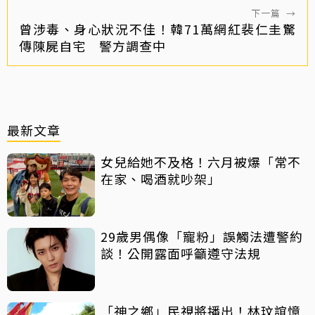
下一篇
→
曾涉毒、身心狀況不佳！韓71萬網紅裴仁圭驚
傳陳屍自宅 警方調查中
最新文章
女兒給她不及格！六月被爆「常不
在家、喝酒就吵架」
29歲男偶像「寵粉」誤觸法遭警約
談！公開露面呼籲遵守法規
「神之鄉」民視將播出！林玟誼憶