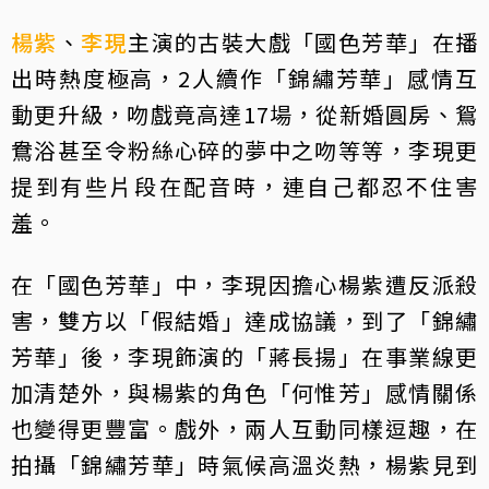
楊紫
、
李現
主演的古裝大戲「國色芳華」在播
出時熱度極高，2人續作「錦繡芳華」感情互
動更升級，吻戲竟高達17場，從新婚圓房、鴛
鴦浴甚至令粉絲心碎的夢中之吻等等，李現更
提到有些片段在配音時，連自己都忍不住害
羞。
在「國色芳華」中，李現因擔心楊紫遭反派殺
害，雙方以「假結婚」達成協議，到了「錦繡
芳華」後，李現飾演的「蔣長揚」在事業線更
加清楚外，與楊紫的角色「何惟芳」感情關係
也變得更豐富。戲外，兩人互動同樣逗趣，在
拍攝「錦繡芳華」時氣候高溫炎熱，楊紫見到