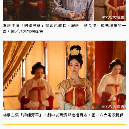
李現主演「錦繡芳華」談角色成長，展現「蔣長揚」成熟穩重的一
面。圖／八大電視提供
楊紫主演「錦繡芳華」，劇中以商濟世造福百姓。圖／八大電視提供