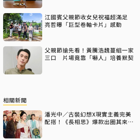
江國賓父親節收女兒祝福超滿足
亮哲曝「巨型卷軸卡片」感動
父親節搶先看！黃騰浩魏蔓組一家
三口 片場竟靠「嚇人」培養默契
相關新聞
潘光中／古裝幻想X現實主義完美
配搭！《長相思》爆款出圈其來有
自