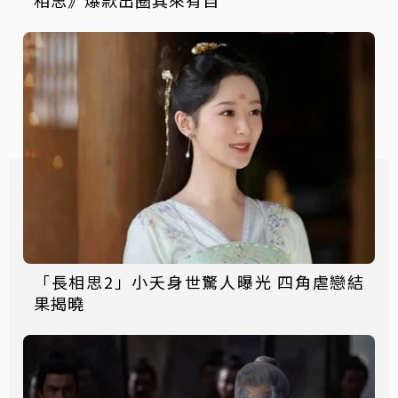
「長相思2」小夭身世驚人曝光 四角虐戀結
果揭曉