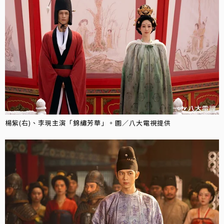
楊紫(右)、李現主演「錦繡芳華」。圖／八大電視提供