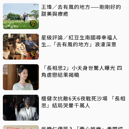
王瑋／去有風的地方——剛剛好的
甜美與療癒
星級評論／紅豆生南國尋幸福人
生...「去有風的地方」浪漫深意
「長相思2」小夭身世驚人曝光 四
角虐戀結果揭曉
檀健次抗敵6天6夜戰死沙場 「長相
思」結局哭暈千萬人
吳慷仁傳簽入「壹心娛樂」老闆楊