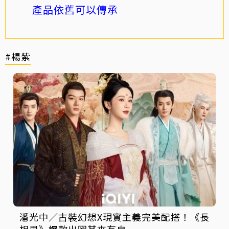
產品依舊可以傳承
#楊紫
潘光中／古裝幻想X現實主義完美配搭！《長
相思》爆款出圈其來有自