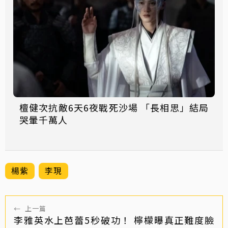
檀健次抗敵6天6夜戰死沙場 「長相思」結局
哭暈千萬人
楊紫
李現
←
上一篇
李雅英水上芭蕾5秒破功！ 檸檬曝真正難度臉