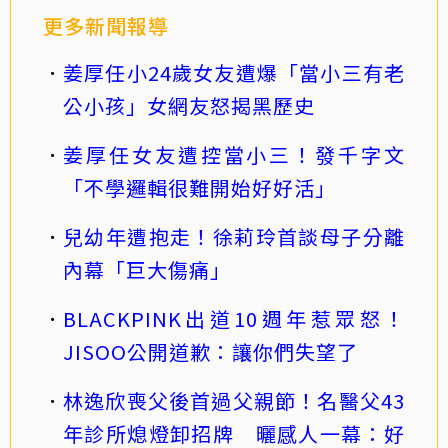
更多新聞報導
姜厚任小24歲女友遭爆「當小三有老
公小孩」女網友怒揭黑歷史
姜厚任女友遭控當小三！發千字文
「不學邏輯很難開始好好活」
兒幼年遭抱走！徐莉玲首談母子分離
內幕「巨大傷痛」
BLACKPINK出道10週年惹眾怒！
JISOO公開道歉：讓你們失望了
林逸欣喪父後首過父親節！名醫父43
年診所熄燈卸招牌 曬感人一幕：好