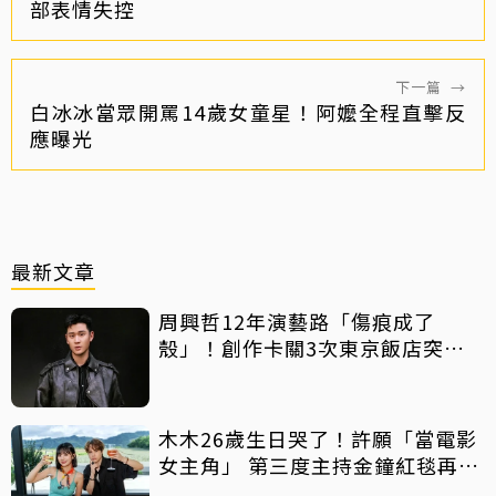
部表情失控
下一篇
→
白冰冰當眾開罵14歲女童星！阿嬤全程直擊反
應曝光
最新文章
周興哲12年演藝路「傷痕成了
殼」！創作卡關3次東京飯店突找
回靈感
木木26歲生日哭了！許願「當電影
女主角」 第三度主持金鐘紅毯再喊
話