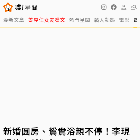
最新文章
姜厚任女友發文
熱門星聞
藝人動態
電影
電
新婚圓房、鴛鴦浴親不停！李現