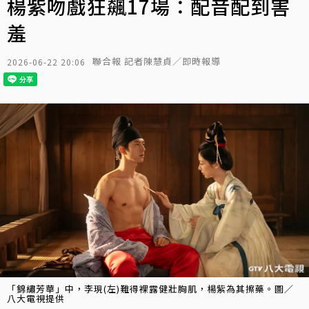
楊紫吻戲狂飆17場：配音配到害
羞
聯合報 記者陳慧貞／即時報導
2026-06-22 20:06
「錦繡芳華」中，李現(左)難得裸露健壯胸肌，楊紫為其擦藥。圖／
八大電視提供