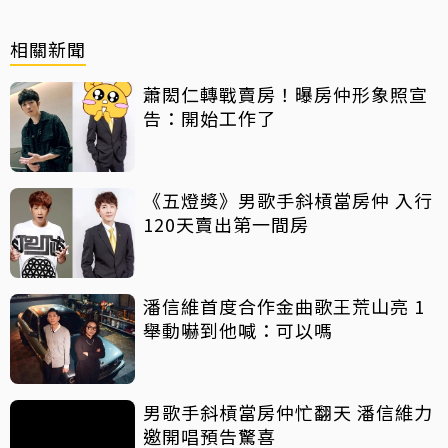
相關新聞
蕭閎仁轉戰賣房！曝房仲形象照宣
告：開始工作了
《五燈獎》男歌手斜槓當房仲 入行
120天賣出第一間房
潘信維首度合作金曲歌王荒山亮 1
舉動嚇到他喊：可以嗎
男歌手斜槓當房仲忙翻天 潘信維力
邀開唱預告驚喜