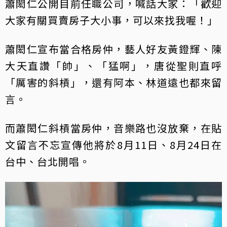
蕭閎仁公開目前任職公司，喊話大家：「歡迎
大家有關買賣房子大小事，可以來找我喔！」
蕭閎仁宣布當合格房仲，藝人好友黃鐙輝、陳
大天直讚「帥」、「猛啊」，唐從聖則直呼
「厲害的斜槓」，還有阿本、林道遠也都來留
言。
而蕭閎仁斜槓當房仲，音樂路也沒放棄，在貼
文留言不忘宣傳他將於8月11日、8月24日在
台中、台北開唱。