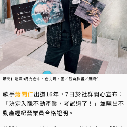
蕭閎仁巡演8月有台中、台北場。圖／截自臉書／蕭閎仁
歌手
蕭閎仁
出道16年，7日於社群開心宣布：
「決定入職不動產業，考試過了！」並曬出不
動產經紀營業員合格證明。