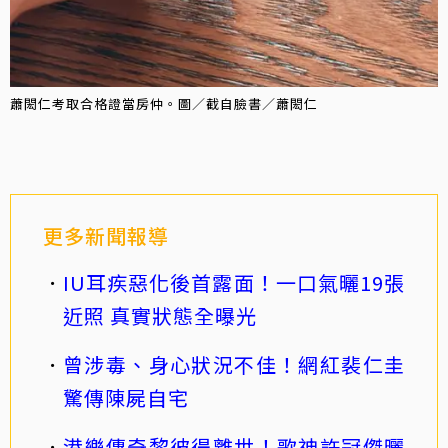
蕭閎仁考取合格證當房仲。圖／截自臉書／蕭閎仁
更多新聞報導
IU耳疾惡化後首露面！一口氣曬19張
近照 真實狀態全曝光
曾涉毒、身心狀況不佳！網紅裴仁圭
驚傳陳屍自宅
港樂傳奇黎彼得離世！歌神許冠傑曬