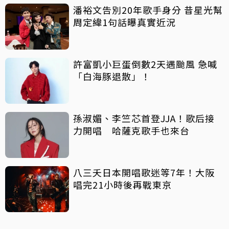
潘裕文告別20年歌手身分 昔星光幫
周定緯1句話曝真實近況
許富凱小巨蛋倒數2天遇颱風 急喊
「白海豚退散」！
孫淑媚、李竺芯首登JJA！歌后接
力開唱 哈薩克歌手也來台
八三夭日本開唱歌迷等7年！大阪
唱完21小時後再戰東京