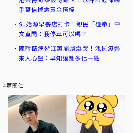
手寫信悼念黃金搭檔
SJ始源早餐店打卡！親民「碰拳」中
文直問：我停車可以嗎？
陳聆薇病逝江蕙崩潰爆哭！洩抗癌過
來人心聲：早知讓她多化一點
#蕭閎仁