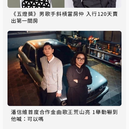
《五燈獎》男歌手斜槓當房仲 入行120天賣
出第一間房
潘信維首度合作金曲歌王荒山亮 1舉動嚇到
他喊：可以嗎