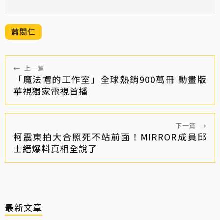
蕭閎仁
←
上一篇
「魔法帽的工作室」全球熱銷900萬冊 動畫版
華視獨家電視首播
下一篇
→
柯震東拍大合照死不站前面！MIRROR成員邱
士縉爆料真相全說了
最新文章