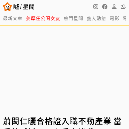
最新文章
姜厚任公開女友
熱門星聞
藝人動態
電影
電
蕭閎仁曬合格證入職不動產業 當